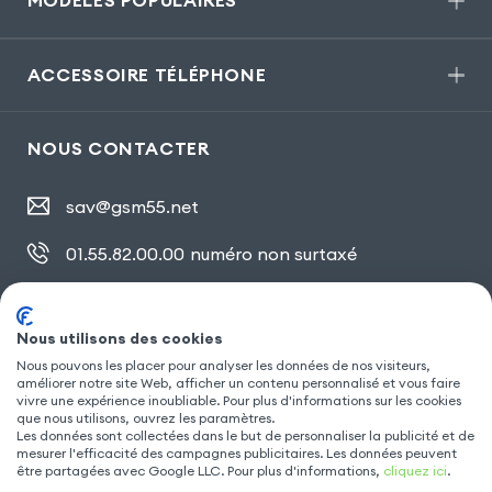
MODÈLES POPULAIRES
ACCESSOIRE TÉLÉPHONE
NOUS CONTACTER
sav@gsm55.net
01.55.82.00.00
numéro non surtaxé
30, bis rue Girard
,
93100 Montreuil
Nous utilisons des cookies
Nous pouvons les placer pour analyser les données de nos visiteurs,
SUIVEZ NOUS
améliorer notre site Web, afficher un contenu personnalisé et vous faire
vivre une expérience inoubliable. Pour plus d'informations sur les cookies
que nous utilisons, ouvrez les paramètres.
Les données sont collectées dans le but de personnaliser la publicité et de
mesurer l'efficacité des campagnes publicitaires. Les données peuvent
être partagées avec Google LLC. Pour plus d'informations,
cliquez ici
.