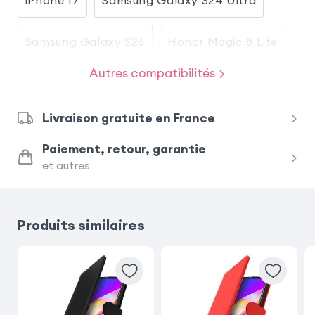
Samsung Galaxy S26
Honor Magic 8 Lite
Autres compatibilités
Samsung Galaxy S23
Livraison gratuite en France
Samsung Galaxy S25 Ultra
iPhone 17 Pro
Paiement, retour, garantie
et autres
Xiaomi Redmi Note 15 Pro 5G
Samsung Galaxy A54 5G
Produits similaires
Samsung Galaxy A56
Samsung Galaxy S25