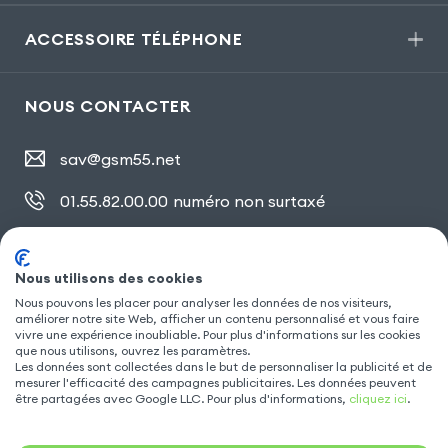
ACCESSOIRE TÉLÉPHONE
NOUS CONTACTER
sav@gsm55.net
01.55.82.00.00
numéro non surtaxé
30, bis rue Girard
,
93100 Montreuil
Nous utilisons des cookies
Nous pouvons les placer pour analyser les données de nos visiteurs,
améliorer notre site Web, afficher un contenu personnalisé et vous faire
SUIVEZ NOUS
vivre une expérience inoubliable. Pour plus d'informations sur les cookies
que nous utilisons, ouvrez les paramètres.
Les données sont collectées dans le but de personnaliser la publicité et de
mesurer l'efficacité des campagnes publicitaires. Les données peuvent
être partagées avec Google LLC. Pour plus d'informations,
cliquez ici
.