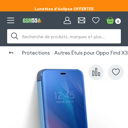
Lunettes d'éclipse OFFERTES
Code ECLIPSE55
0
Lunettes d'éclipse OFFERTES
Recherche de produits, marques et plus…
Code ECLIPSE55
Protections
Autres Étuis pour Oppo Find X3