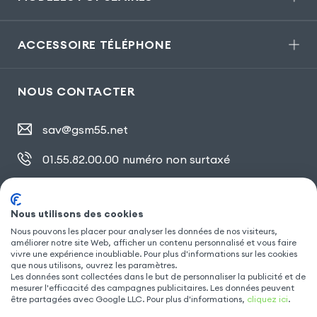
ACCESSOIRE TÉLÉPHONE
NOUS CONTACTER
sav@gsm55.net
01.55.82.00.00
numéro non surtaxé
30, bis rue Girard
,
93100 Montreuil
Nous utilisons des cookies
Nous pouvons les placer pour analyser les données de nos visiteurs,
améliorer notre site Web, afficher un contenu personnalisé et vous faire
SUIVEZ NOUS
vivre une expérience inoubliable. Pour plus d'informations sur les cookies
que nous utilisons, ouvrez les paramètres.
Les données sont collectées dans le but de personnaliser la publicité et de
mesurer l'efficacité des campagnes publicitaires. Les données peuvent
être partagées avec Google LLC. Pour plus d'informations,
cliquez ici
.