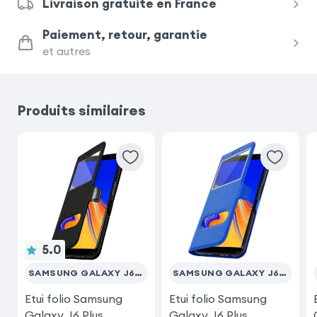
Livraison gratuite en France
Samsung Galaxy S24 Ultra
Paiement, retour, garantie
et autres
Samsung Galaxy S23 Ultra
iPhone 17 Pro
Samsung Galaxy A26
Produits similaires
Xiaomi Redmi Note 15 Pro 5G
Xiaomi Redmi Note 15
Samsung Galaxy A34 5G
5.0
SAMSUNG GALAXY J6 PLUS
SAMSUNG GALAXY J6 PLUS
Etui folio Samsung
Etui folio Samsung
Galaxy J6 Plus
Galaxy J6 Plus