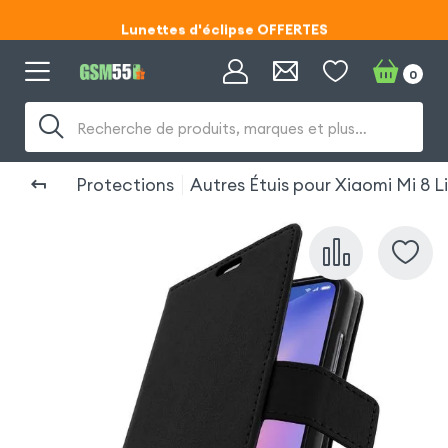
Lunettes d'éclipse OFFERTES
Code ECLIPSE55
0
Lunettes d'éclipse OFFERTES
Recherche de produits, marques et plus…
Code ECLIPSE55
Protections
Autres Étuis pour Xiaomi Mi 8 L