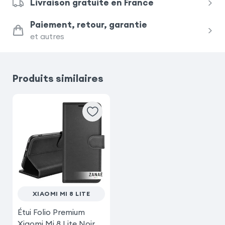
Livraison gratuite en France
Samsung Galaxy A41
Paiement, retour, garantie
et autres
Samsung Galaxy A32 4G
Samsung Galaxy A10
Produits similaires
Samsung Galaxy S20
Samsung Galaxy Xcover 5
iPhone SE 2022
iPhone 8
iPhone SE 2020
Nothing Phone 3a
XIAOMI MI 8 LITE
Étui Folio Premium
Xiaomi Mi 8 Lite Noir