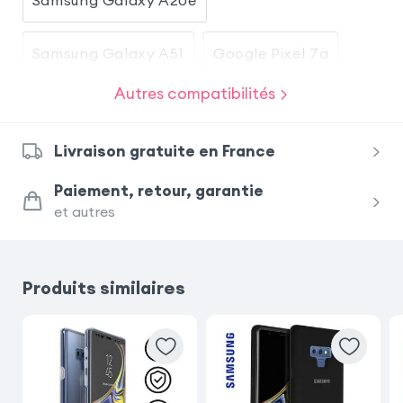
Samsung Galaxy A51
Google Pixel 7a
Autres compatibilités
Samsung Galaxy A50
Livraison gratuite en France
Samsung Galaxy S20
iPhone 11 Pro
Paiement, retour, garantie
et autres
Huawei P20 Pro
Samsung Galaxy S9
Samsung Galaxy S9 Plus
Produits similaires
Samsung Galaxy S10 Plus
Samsung Galaxy Note 10 Plus