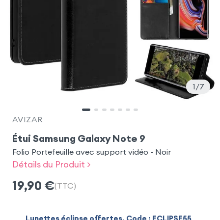
1
7
AVIZAR
Étui Samsung Galaxy Note 9
Folio Portefeuille avec support vidéo - Noir
Détails du Produit >
19,90
€
(TTC)
Lunettes éclipse offertes. Code : ECLIPSE55