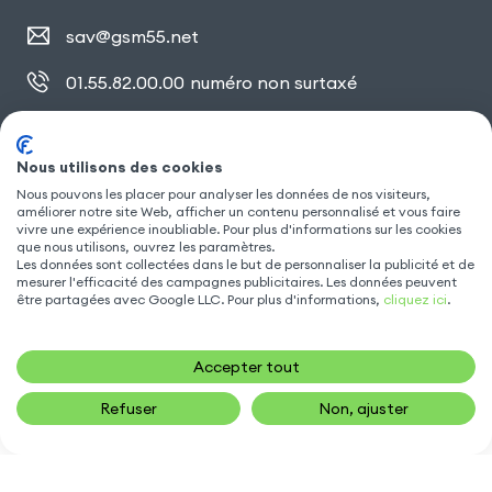
sav@gsm55.net
01.55.82.00.00
numéro non surtaxé
30, bis rue Girard
,
93100 Montreuil
Nous utilisons des cookies
Nous pouvons les placer pour analyser les données de nos visiteurs,
améliorer notre site Web, afficher un contenu personnalisé et vous faire
SUIVEZ NOUS
vivre une expérience inoubliable. Pour plus d'informations sur les cookies
que nous utilisons, ouvrez les paramètres.
Les données sont collectées dans le but de personnaliser la publicité et de
mesurer l'efficacité des campagnes publicitaires. Les données peuvent
être partagées avec Google LLC. Pour plus d'informations,
cliquez ici
.
Accepter tout
Refuser
Non, ajuster
19,90
€
AJOUTER AU PANIER
Gsm55.com ©Tous droits réservés