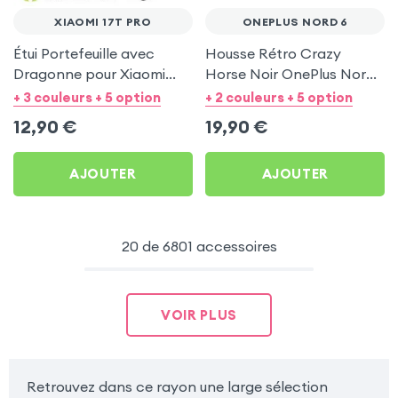
XIAOMI 17T PRO
ONEPLUS NORD 6
Étui Portefeuille avec
Housse Rétro Crazy
Dragonne pour Xiaomi
Horse Noir OnePlus Nord
17T Pro - Noir Mayaxess
6 Fonction Portefeuille
+ 3 couleurs + 5 option
+ 2 couleurs + 5 option
12,90
€
19,90
€
AJOUTER
AJOUTER
20 de 6801 accessoires
VOIR PLUS
Retrouvez dans ce rayon une large sélection