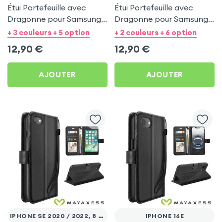
Étui Portefeuille avec
Étui Portefeuille avec
Dragonne pour Samsung
Dragonne pour Samsung
Galaxy A53 5G - Noir
Galaxy A27 - Noir
+ 3 couleurs + 5 option
+ 2 couleurs + 6 option
Mayaxess
Mayaxess
12,90
€
12,90
€
AJOUTER
AJOUTER
IPHONE SE 2020 / 2022, 8 ET 7
IPHONE 16E