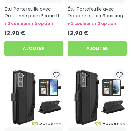
Étui Portefeuille avec
Étui Portefeuille avec
Dragonne pour iPhone 11 -
Dragonne pour Samsung
Noir Mayaxess
Galaxy S22 Ultra - Noir
+ 3 couleurs + 5 option
+ 3 couleurs + 3 option
Mayaxess
12,90
€
12,90
€
AJOUTER
AJOUTER