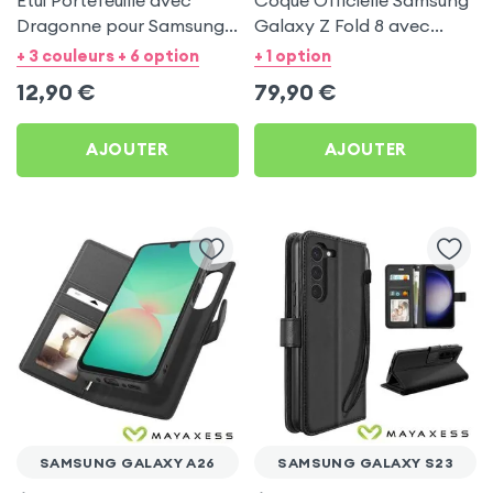
Étui Portefeuille avec
Coque Officielle Samsung
Dragonne pour Samsung
Galaxy Z Fold 8 avec
Galaxy S20 FE - Noir
Béquille - Carbon
+ 3 couleurs + 6 option
+ 1 option
Mayaxess
Standing Case Noir
12,90
€
79,90
€
AJOUTER
AJOUTER
SAMSUNG GALAXY A26
SAMSUNG GALAXY S23