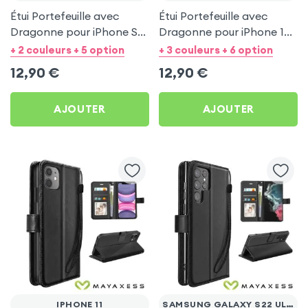
Étui Portefeuille avec
Étui Portefeuille avec
Dragonne pour iPhone SE
Dragonne pour iPhone 16e
2020 / 2022, 8 et 7 - Noir
- Noir Mayaxess
+ 2 couleurs + 5 option
+ 3 couleurs + 6 option
Mayaxess
12,90
€
12,90
€
AJOUTER
AJOUTER
IPHONE 11
SAMSUNG GALAXY S22 ULTRA