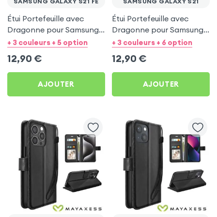
SAMSUNG GALAXY S21 FE
SAMSUNG GALAXY S21
Étui Portefeuille avec
Étui Portefeuille avec
Dragonne pour Samsung
Dragonne pour Samsung
Galaxy S21 FE - Noir
Galaxy S21 - Noir
+ 3 couleurs + 5 option
+ 3 couleurs + 6 option
Mayaxess
Mayaxess
12,90
€
12,90
€
AJOUTER
AJOUTER