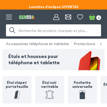
Lunettes d'éclipse OFFERTES
Code ECLIPSE55
0
Lunettes d'éclipse OFFERTES
Recherche de produits, marques et plus…
Code ECLIPSE55
Accessoires téléphone et tablette
Protections
Étui
Étuis et housses pour
téléphone et tablette
Étui clapet
Étui cuir
Pochette
Ét
portefeuille
veritable
universelle