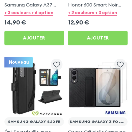
Samsung Galaxy A37
Honor 600 Smart Noir
Mayaxess Noir
avec Dragonne
+ 3 couleurs + 6 option
+ 2 couleurs + 3 option
14,90
€
12,90
€
AJOUTER
AJOUTER
Nouveau
SAMSUNG GALAXY S20 FE
SAMSUNG GALAXY Z FOLD 8