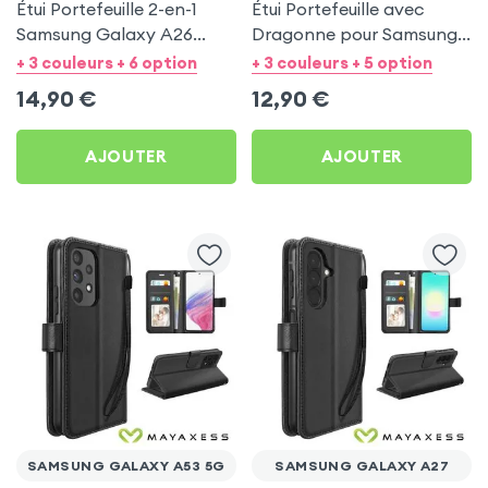
Étui Portefeuille 2-en-1
Étui Portefeuille avec
Samsung Galaxy A26
Dragonne pour Samsung
Mayaxess Noir
Galaxy S23 - Noir
+ 3 couleurs + 6 option
+ 3 couleurs + 5 option
Mayaxess
14,90
€
12,90
€
AJOUTER
AJOUTER
SAMSUNG GALAXY A53 5G
SAMSUNG GALAXY A27