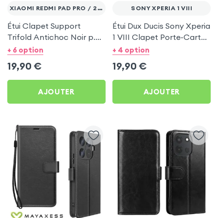
XIAOMI REDMI PAD PRO / 2 PRO
SONY XPERIA 1 VIII
Étui Clapet Support
Étui Dux Ducis Sony Xperia
Trifold Antichoc Noir p.
1 VIII Clapet Porte-Carte
Xiaomi Redmi Pad et Pad
Noir
+ 6 option
+ 4 option
2 Pro / Pad Pro
19,90
€
19,90
€
AJOUTER
AJOUTER