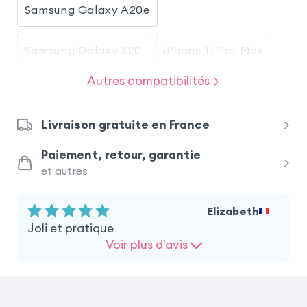
Samsung Galaxy A20e
Samsung Galaxy S20
iPhone 11 Pro Max
Autres compatibilités
Samsung Galaxy A70
Sony Xperia 5
Livraison gratuite en France
Sony Xperia XZ Premium
Huawei P30 Lite
Paiement, retour, garantie
et autres
Samsung Galaxy S10e
Huawei P30 Lite XL
Elizabeth
Honor 20S
Joli et pratique
Voir plus d'avis