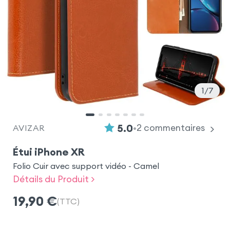
1
7
•
5.0
2
commentaires
AVIZAR
Étui iPhone XR
Folio Cuir avec support vidéo - Camel
Détails du Produit >
19,90
€
(TTC)