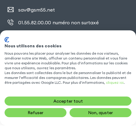
sav@gsm55.net
01.55.82.00.00
numéro non surtaxé
30, bis rue Girard
,
93100 Montreuil
Nous utilisons des cookies
Nous pouvons les placer pour analyser les données de nos visiteurs,
améliorer notre site Web, afficher un contenu personnalisé et vous faire
SUIVEZ NOUS
vivre une expérience inoubliable. Pour plus d'informations sur les cookies
que nous utilisons, ouvrez les paramètres.
Les données sont collectées dans le but de personnaliser la publicité et de
mesurer l'efficacité des campagnes publicitaires. Les données peuvent
être partagées avec Google LLC. Pour plus d'informations,
cliquez ici
.
Accepter tout
Refuser
Non, ajuster
19,90
€
AJOUTER AU PANIER
Gsm55.com ©Tous droits réservés