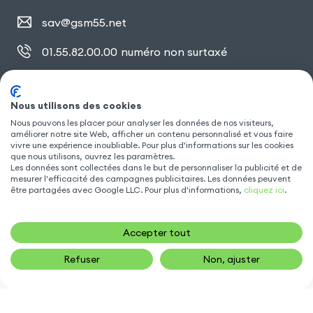
sav@gsm55.net
01.55.82.00.00
numéro non surtaxé
30, bis rue Girard
,
93100 Montreuil
Nous utilisons des cookies
Nous pouvons les placer pour analyser les données de nos visiteurs,
améliorer notre site Web, afficher un contenu personnalisé et vous faire
SUIVEZ NOUS
vivre une expérience inoubliable. Pour plus d'informations sur les cookies
que nous utilisons, ouvrez les paramètres.
Les données sont collectées dans le but de personnaliser la publicité et de
mesurer l'efficacité des campagnes publicitaires. Les données peuvent
être partagées avec Google LLC. Pour plus d'informations,
cliquez ici
.
Accepter tout
Refuser
Non, ajuster
19,90
€
AJOUTER AU PANIER
Gsm55.com ©Tous droits réservés