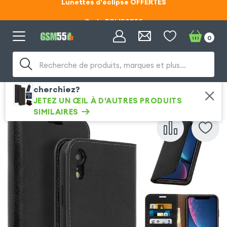
Code ECLIPSE55
Lunettes d'éclipse OFFERTES
0
Code ECLIPSE55
Recherche de produits, marques et plus…
Vous n'avez pas trouvé ce que vous
cherchiez?
Protections
Autres Étuis pour iPhone XR
JETEZ UN ŒIL À D'AUTRES PRODUITS
SIMILAIRES