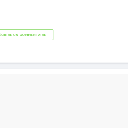
ÉCRIRE UN COMMENTAIRE
Conception sur-
mesure
Elle est équipée
d'une coque
rigide qui
maintient
fermement votre
mobile à
l'intérieur du
clapet, tout en
assurant une
protection
contre les chocs