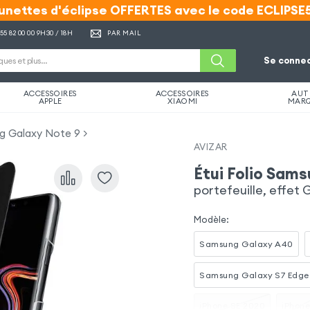
unettes d'éclipse OFFERTES avec le code ECLIPSE
unettes d'éclipse OFFERTES avec le code ECLIPSE
 55 82 00 00
9H30 / 18H
PAR MAIL
Se connec
ACCESSOIRES
ACCESSOIRES
AUT
APPLE
XIAOMI
MAR
ng Galaxy Note 9
AVIZAR
Étui Folio Sam
portefeuille, effet 
Modèle
:
Samsung Galaxy A40
Samsung Galaxy S7 Edge
iPhone SE 2020
iPhone