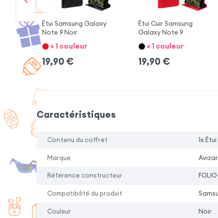
Étui Samsung Galaxy
Étui Cuir Samsung
Note 9 Noir
Galaxy Note 9
+ 1 couleur
+ 1 couleur
19,90
€
19,90
€
Caractéristiques
Contenu du coffret
1x Étui
Marque
Avizar
Référence constructeur
FOLIO
Compatibilité du produit
Samsu
Couleur
Noir