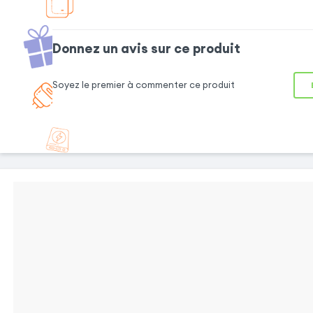
Les atouts de la housse
Donnez un avis sur ce produit
Soyez le premier à commenter ce produit
Protection et
Compartiment
design
pour carte
Cette housse Flip
Elle contient à
Book Cover vous
l'intérieur un
permet de
emplacement
protéger votre
dans lequel vous
smartphone avec
pouvez y glisser
élégance et
votre carte de
classe. Une
crédit ou ticket.
protection
De ce fait, elle
intégrale qui
vous facilite le
donne du
quotidien en vous
caractère sans
permettant de