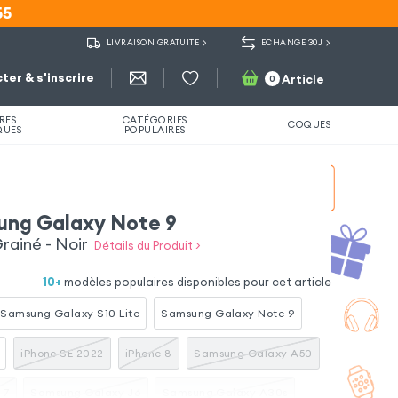
55
55
LIVRAISON GRATUITE
ECHANGE 30J
ter & s'inscrire
Article
0
RES
CATÉGORIES
COQUES
QUES
POPULAIRES
sung Galaxy Note 9
Grainé - Noir
Détails du Produit >
10
+
modèles populaires disponibles pour cet article
Samsung Galaxy S10 Lite
Samsung Galaxy Note 9
iPhone SE 2022
iPhone 8
Samsung Galaxy A50
 7
Samsung Galaxy J6
Samsung Galaxy A30s