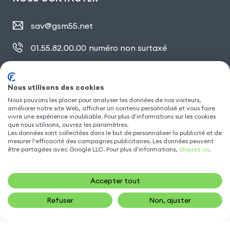
sav@gsm55.net
01.55.82.00.00
numéro non surtaxé
30, bis rue Girard
,
93100 Montreuil
Nous utilisons des cookies
Nous pouvons les placer pour analyser les données de nos visiteurs,
SUIVEZ NOUS
améliorer notre site Web, afficher un contenu personnalisé et vous faire
vivre une expérience inoubliable. Pour plus d'informations sur les cookies
que nous utilisons, ouvrez les paramètres.
Les données sont collectées dans le but de personnaliser la publicité et de
mesurer l'efficacité des campagnes publicitaires. Les données peuvent
être partagées avec Google LLC. Pour plus d'informations,
cliquez ici
.
Accepter tout
Refuser
Non, ajuster
19,90
€
AJOUTER AU PANIER