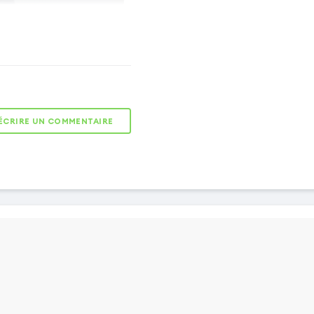
ÉCRIRE UN COMMENTAIRE
Revêtement en
cuir véritable
L'esthétisme et la
résistance de son
revêtement vous
séduiront. En cuir
véritable, il est
robuste et
convient à une
utilisation