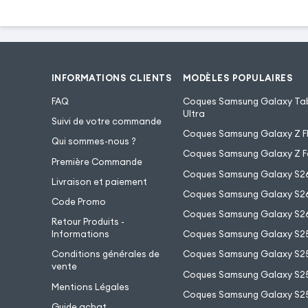
Rabat ultra-p
INFORMATIONS CLIENTS
MODÈLES POPULAIRES
Pratique et fonct
FAQ
Coques Samsung Galaxy Tab
vous procure tou
Ultra
Suivi de votre commande
portefeuille. A l
Coques Samsung Galaxy Z Fl
Qui sommes-nous ?
retrouve 3 compa
Coques Samsung Galaxy Z F
Première Commande
ainsi qu'une po
Coques Samsung Galaxy S2
Livraison et paiement
ranger vos billets.
Coques Samsung Galaxy S26
Code Promo
Coques Samsung Galaxy S26
Retour Produits -
Visionner un fi
Informations
Coques Samsung Galaxy S2
photos n'a j
Conditions générales de
Coques Samsung Galaxy S25
vente
confortable. En 
Coques Samsung Galaxy S25
Mentions Légales
clapet se plie à l
Coques Samsung Galaxy S2
Guide achat