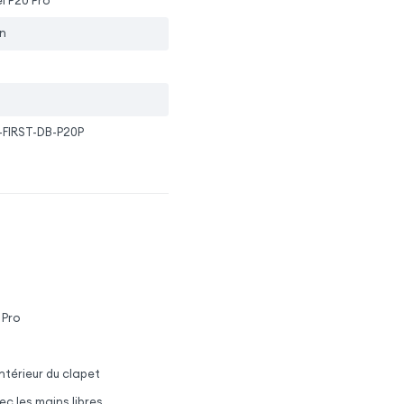
i P20 Pro
n
-FIRST-DB-P20P
 Pro
ntérieur du clapet
c les mains libres