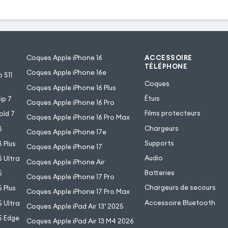
ratique
Coques Apple iPhone 16
ACCESSOIRE
TÉLÉPHONE
ionnelle, cette housse
Coques Apple iPhone 16e
 S11
s les avantages d'un
Coques
Coques Apple iPhone 16 Plus
'intérieur du clapet on
Étuis
ip 7
Coques Apple iPhone 16 Pro
rtiments pour cartes
Films protecteurs
old 7
Coques Apple iPhone 16 Pro Max
chette latérale pour
Chargeurs
6
Coques Apple iPhone 17e
Supports
 Plus
Coques Apple iPhone 17
Audio
 Ultra
Coques Apple iPhone Air
lm, un vidéo ou des
Batteries
5
Coques Apple iPhone 17 Pro
amais été aussi
Chargeurs de secours
 Plus
Coques Apple iPhone 17 Pro Max
effet, cette housse à
Accessoire Bluetooth
 Ultra
Coques Apple iPad Air 13’ 2025
'horizontal et forme un
5 Edge
Coques Apple iPad Air 13 M4 2026