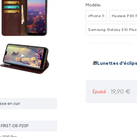
Modèle
:
iPhone 11
Huawei P30 
Samsung Galaxy S10 Plus
Samsung Galaxy A30s
Huawei P30 Lite
Sams
🎁
Lunettes d'éclip
Huawei P30 Lite XL
19,90
€
Épuisé
sse en cuir
-FIRST-DB-P20P