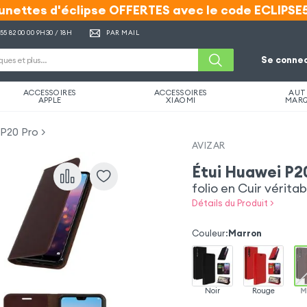
unettes d'éclipse OFFERTES avec le code ECLIPSE
unettes d'éclipse OFFERTES avec le code ECLIPSE
 55 82 00 00
9H30 / 18H
PAR MAIL
Se connec
ACCESSOIRES
ACCESSOIRES
AUT
APPLE
XIAOMI
MAR
 P20 Pro
AVIZAR
Étui Huawei P2
folio en Cuir vérita
Détails du Produit >
Couleur
:
Marron
Noir
Rouge
M