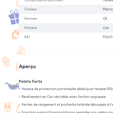
Compatibilité du produit
Huawe
Couleur
Marro
Normes
CE
Matière
Cuir
Réf
FOLIO
Aperçu
Points forts
Housse de protection portefeuille dédié pour Huawei P20
Revêtement en Cuir véritable avec finition surpiquée
Fentes de rangement et pochette latérale découpés à l'i
Fonction support horizontal pour regarder vos vidéos ave