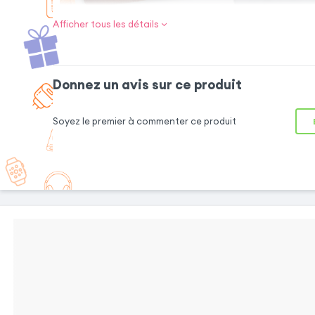
Afficher tous les détails
Les atouts de la housse :
Donnez un avis sur ce produit
Soyez le premier à commenter ce produit
Rangements pour
Fonction support
cartes
vidéo
Cet étui est
Modulable, le
pourvu de 3
clapet peut faire
compartiments
office de support
et d'une
horizontal.
pochette latérale
Bénéficiez ainsi
où vous pouvez
d'un angle de vue
ranger en toute
optimal et stable
simplicité vos
lorsque vous