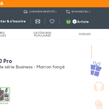
55
55
LIVRAISON GRATUITE
ECHANGE 30J
ter & s'inscrire
Article
0
RES
CATÉGORIES
COQUES
QUES
POPULAIRES
0 Pro
ble série Business - Marron fonçé
arron