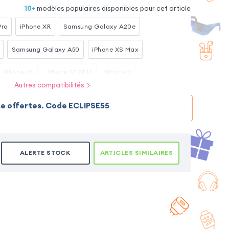
10
+
modèles populaires disponibles pour cet article
Pro
iPhone XR
Samsung Galaxy A20e
Samsung Galaxy A50
iPhone XS Max
iPhone 6S
iPhone SE 2016
iPhone 6
Autres compatibilités
ung Galaxy S20
Huawei P20 Pro
se offertes. Code ECLIPSE55
ALERTE STOCK
ARTICLES SIMILAIRES