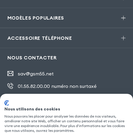
MODÈLES POPULAIRES
ACCESSOIRE TÉLÉPHONE
NOUS CONTACTER
sav@gsm55.net
01.55.82.00.00
numéro non surtaxé
30, bis rue Girard
,
93100 Montreuil
Nous utilisons des cookies
Nous pouvons les placer pour analyser les données de nos visiteurs,
améliorer notre site Web, afficher un contenu personnalisé et vous faire
SUIVEZ NOUS
vivre une expérience inoubliable. Pour plus d'informations sur les cookies
que nous utilisons, ouvrez les paramètres.