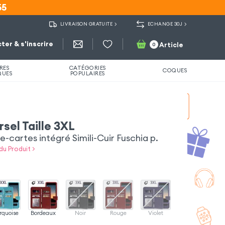
55
55
LIVRAISON GRATUITE
ECHANGE 30J
ter & s'inscrire
Article
0
RES
CATÉGORIES
COQUES
QUES
POPULAIRES
rsel Taille 3XL
cartes intégré Simili-Cuir Fuschia p.
du Produit >
rquoise
Bordeaux
Noir
Rouge
Violet