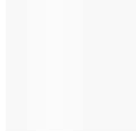
toute ouvert
Un étui élégant
fois
Cet étui à clapet
protéger et trans
au quotidien. Enve
dans son intégralité
et des rayures. Él
en éco-cuir lisse f
coutures apparente
Tous vos essentiels à portée de main