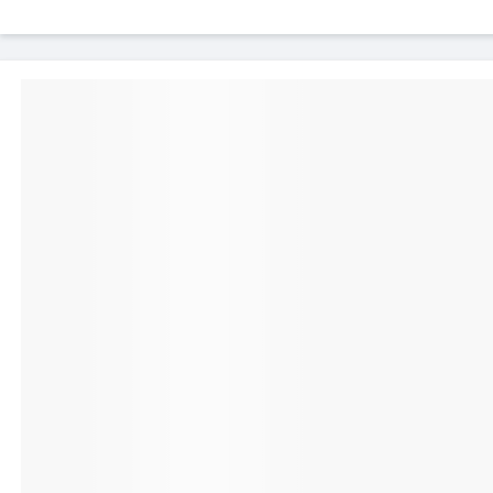
!
Cette housse se fait particulièrement
apprécier grâce à son double rabat multi-
rangement. Au total, 6 compartiments de
rangement ont été prévus pour contenir
tout ce dont vous avez besoin. Accédez en
un instant à votre ticket de bus, vos cartes
bancaires, cartes de visite, et rangez les,
tout aussi facilement.
Libérez votre 
geste !
Le système coulissa
de prendre des pho