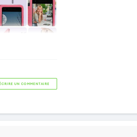
PROTECTION
INTÉGRALE
Elle protège votre
smartphone dans son
ÉCRIRE UN COMMENTAIRE
intégralité : écran,
côtés, dos.
FERMETURE
SÉCURISÉE
tte magnétique élégante
rmeture du clapet et évite