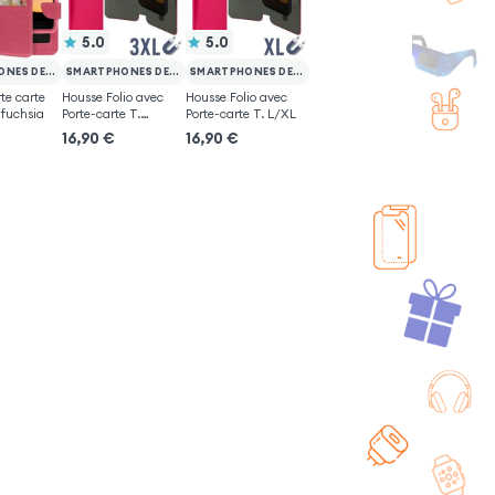
5.0
5.0
SMARTPHONES DE 5.0'' À 5.3''
SMARTPHONES DE 5.4'' À 6.0''
SMARTPHONES DE 4.8'' À 5.3''
te carte
Housse Folio avec
Housse Folio avec
 fuchsia
Porte-carte T.
Porte-carte T. L/XL
XXL/3XL
16,90
€
16,90
€