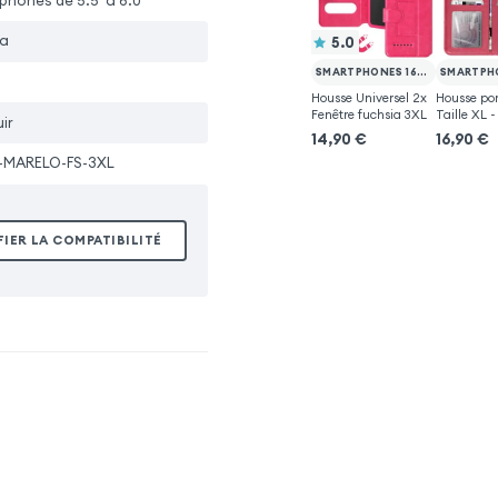
hones de 5.5' à 6.0'
ia
5.0
SMARTPHONES 162 X 81 (MAX)
Housse Universel 2x
Housse por
Fenêtre fuchsia 3XL
Taille XL -
ir
14,90
€
16,90
€
-MARELO-FS-3XL
FIER LA COMPATIBILITÉ