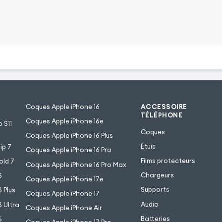
phone. En effet, il suffit
 le haut pour libérer la
la découpe de la coque
areil photo arrière, quel
e, pratique !
Coques Apple iPhone 16
ACCESSOIRE
TÉLÉPHONE
Coques Apple iPhone 16e
 S11
Coques
Coques Apple iPhone 16 Plus
Étuis
ip 7
Coques Apple iPhone 16 Pro
Films protecteurs
old 7
Coques Apple iPhone 16 Pro Max
Chargeurs
6
Coques Apple iPhone 17e
Supports
 Plus
Coques Apple iPhone 17
Audio
 Ultra
Coques Apple iPhone Air
Batteries
5