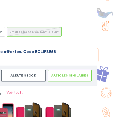
''
Smartphones de 5.5'' à 6.0''
se offertes. Code ECLIPSE55
ALERTE STOCK
ARTICLES SIMILAIRES
s
Voir tout >