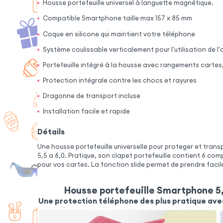
Housse portefeuille universel à languette magnétique.
Compatible Smartphone taille max 157 x 85 mm
Coque en silicone qui maintient votre téléphone
Système coulissable verticalement pour l'utilisation de l
Portefeuille intégré à la housse avec rangements cartes,
Protection intégrale contre les chocs et rayures
Dragonne de transport incluse
Installation facile et rapide
Détails
Une housse portefeuille universelle pour proteger et tran
5,5 a 6,0. Pratique, son clapet portefeuille contient 6 c
pour vos cartes. La fonction slide permet de prendre faci
Housse portefeuille Smartphone 5,
Une protection téléphone des plus pratique ave