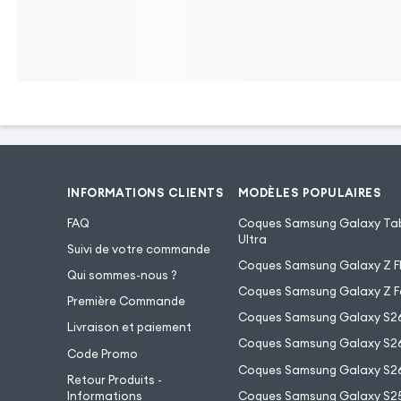
à retirer votre Smart
de le glisser vers
caméra. De plus, 
interne libère l'app
que soit votre mobil
INFORMATIONS CLIENTS
MODÈLES POPULAIRES
Large compatibilité
FAQ
Coques Samsung Galaxy Tab
Ultra
Suivi de votre commande
Universel, l'étui est compatible avec les
Coques Samsung Galaxy Z Fl
Qui sommes-nous ?
smartphones d'une taille comprise entre 5,5
Coques Samsung Galaxy Z F
à 6,0 pouces. A l'intérieur se trouve une
Première Commande
Coques Samsung Galaxy S2
coque de maintien souple en silicone gel qui
Livraison et paiement
Coques Samsung Galaxy S26
s'adapte à la forme et à la taille de votre
Code Promo
Coques Samsung Galaxy S26
mobile. Pratique, des découpes intuitives
Retour Produits -
ont été effectuées sur le bas et les côtés de
Informations
Coques Samsung Galaxy S2