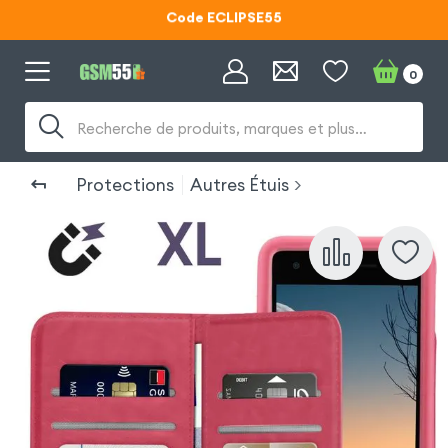
Code ECLIPSE55
Lunettes d'éclipse OFFERTES
0
Code ECLIPSE55
Recherche de produits, marques et plus…
Protections
Autres Étuis