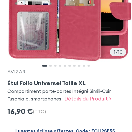
1
10
AVIZAR
Étui Folio Universel Taille XL
Compartiment porte-cartes intégré Simili-Cuir
Détails du Produit >
Fuschia p. smartphones
16,90
€
(TTC)
Lunettes éclipse offertes. Code : ECLIPSE55