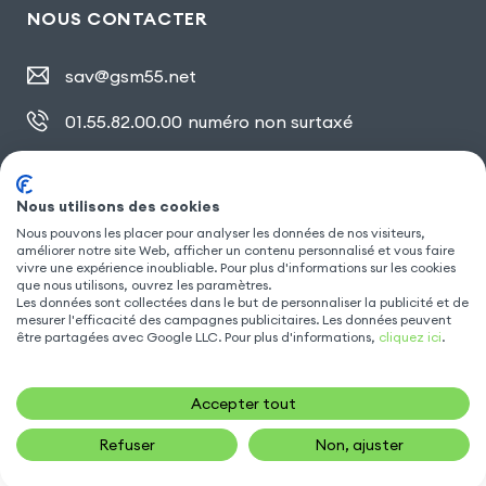
NOUS CONTACTER
sav@gsm55.net
01.55.82.00.00
numéro non surtaxé
30, bis rue Girard
,
93100 Montreuil
Nous utilisons des cookies
Nous pouvons les placer pour analyser les données de nos visiteurs,
SUIVEZ NOUS
améliorer notre site Web, afficher un contenu personnalisé et vous faire
vivre une expérience inoubliable. Pour plus d'informations sur les cookies
que nous utilisons, ouvrez les paramètres.
Les données sont collectées dans le but de personnaliser la publicité et de
mesurer l'efficacité des campagnes publicitaires. Les données peuvent
être partagées avec Google LLC. Pour plus d'informations,
cliquez ici
.
Accepter tout
Refuser
Non, ajuster
16,90
€
AJOUTER AU PANIER