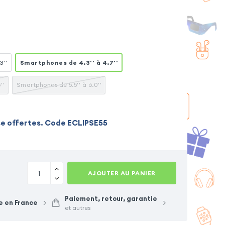
3''
Smartphones de 4.3'' à 4.7''
''
Smartphones de 5.5'' à 6.0''
se offertes. Code ECLIPSE55
AJOUTER AU PANIER
Paiement, retour, garantie
e en France
et autres