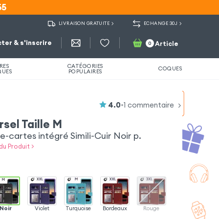
55
55
LIVRAISON GRATUITE
ECHANGE 30J
ter & s'inscrire
Article
0
RES
CATÉGORIES
COQUES
QUES
POPULAIRES
4.0
•
1
commentaire
rsel Taille M
cartes intégré Simili-Cuir Noir p.
du Produit >
Noir
Violet
Turquoise
Bordeaux
Rouge