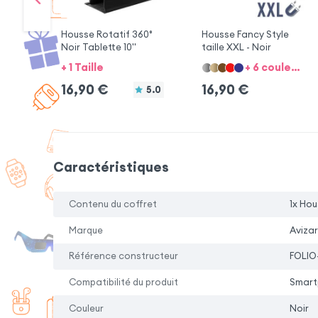
Housse Rotatif 360°
Housse Fancy Style
Noir Tablette 10"
taille XXL - Noir
+ 1 Taille
+ 6 couleurs + 4 tailles
16,90
€
16,90
€
5.0
Caractéristiques
Contenu du coffret
1x Hou
Marque
Avizar
Référence constructeur
FOLIO
Compatibilité du produit
Smartp
Couleur
Noir