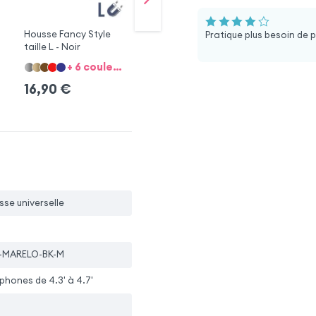
Housse Fancy Style
Housse Fancy Style
Ho
Pratique plus besoin de p
taille L - Noir
taille M - Noir
tai
+ 6 couleurs + 4 tailles
+ 6 couleurs + 4 tailles
1
16,90
€
16,90
€
5.0
sse universelle
-MARELO-BK-M
hones de 4.3' à 4.7'