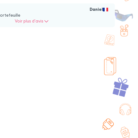
Daniel
usse Fancy Style
Housse Fancy Style
ortefeuille
lle S - Noir
taille XL - Noir
Voir plus d'avis
+ 6 couleurs + 4 tailles
6,90
€
16,90
€