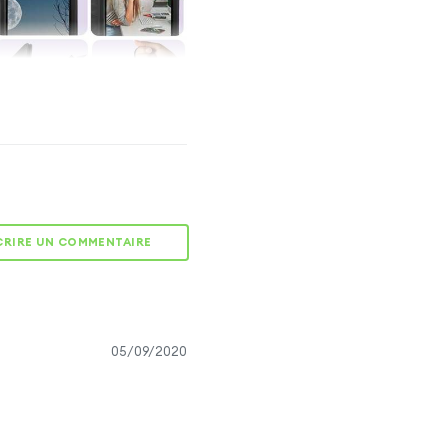
PROTECTION
INTÉGRALE
Elle protège votre
smartphone dans son
intégralité : écran,
CRIRE UN COMMENTAIRE
côtés, dos.
FERMETURE
05/09/2020
SÉCURISÉE
tte magnétique élégante
rmeture du clapet et évite
ure accidentelle.