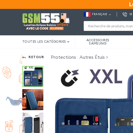
L
L
FRANÇAIS
01
ACCESSOIRES
TOUTES LES CATÉGORIES
SAMSUNG
Protections
Autres Étuis
RETOUR