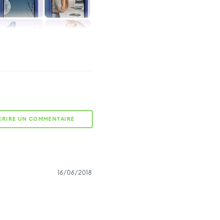
PROTECTION
INTÉGRALE
Elle protège votre
smartphone dans son
intégralité : écran,
CRIRE UN COMMENTAIRE
côtés, dos.
FERMETURE
16/06/2018
SÉCURISÉE
tte magnétique élégante
rmeture du clapet et évite
ure accidentelle.