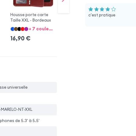
Housse porte carte
Housse porte carte
Ét
c'est pratique
Taille XXL - Bordeaux
Taille XXL - Marron
S6
+ 7 couleurs + 1 Compatibilité catégorie
+ 7 couleurs + 2 compatibilités catégories
16,90
€
16,90
€
2
sse universelle
-MARELO-NT-XXL
hones de 5.3' à 5.5'