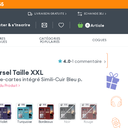
55
55
LIVRAISON GRATUITE
ECHANGE 30J
ter & s'inscrire
Article
0
RES
CATÉGORIES
COQUES
QUES
POPULAIRES
4.0
•
1
commentaire
rsel Taille XXL
cartes intégré Simili-Cuir Bleu p.
du Produit >
Violet
Turquoise
Bordeaux
Noir
Rouge