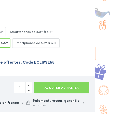
3''
Smartphones de 5.0'' à 5.3''
5.5''
Smartphones de 5.5'' à 6.0''
se offertes. Code ECLIPSE55
AJOUTER AU PANIER
Paiement, retour, garantie
e en France
et autres