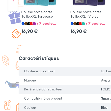
Housse porte carte
Housse porte carte
Taille XXL Turquoise
Taille XXL - Violet
+ 7 couleurs + 1 Compatibilité catégorie
+ 7 couleurs + 2 compatibilités catégories
16,90
€
16,90
€
Caractéristiques
Contenu du coffret
1x Hou
Marque
Avizar
Référence constructeur
FOLIO
Compatibilité du produit
Smartp
Couleur
Bleu