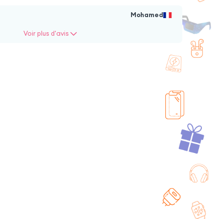
Mohamed
ui 360° Samsung Tab
Étui iPad Pro 11 / Air
 Lite 2024 Bleu
2022 Bleu
Voir plus d'avis
+ 2 couleurs
+ 2 couleurs
4,90
€
24,90
€