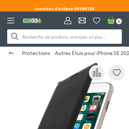
Lunettes d'éclipse OFFERTES
Code ECLIPSE55
0
Lunettes d'éclipse OFFERTES
Recherche de produits, marques et plus…
Code ECLIPSE55
Protections
Autres Étuis pour iPhone SE 20