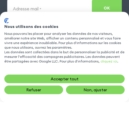
OK
Adresse mail
*
Nous utilisons des cookies
INFORMATIONS CLIENTS
Nous pouvons les placer pour analyser les données de nos visiteurs,
améliorer notre site Web, afficher un contenu personnalisé et vous faire
vivre une expérience inoubliable. Pour plus d'informations sur les cookies
que nous utilisons, ouvrez les paramètres.
Les données sont collectées dans le but de personnaliser la publicité et de
MODÈLES POPULAIRES
mesurer l'efficacité des campagnes publicitaires. Les données peuvent
être partagées avec Google LLC. Pour plus d'informations,
cliquez ici
.
ACCESSOIRE TÉLÉPHONE
Accepter tout
Refuser
Non, ajuster
ALERTE STOCK
ARTICLES SIMILAIRES
NOUS CONTACTER
sav@gsm55.net
01.55.82.00.00
numéro non surtaxé