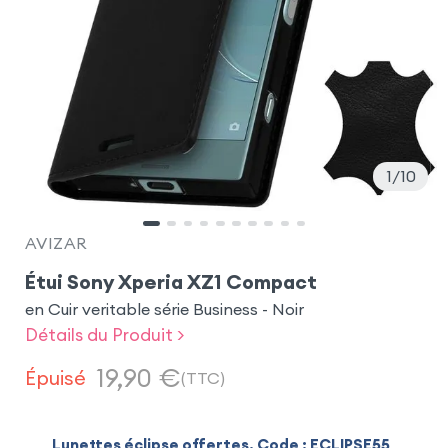
1
10
AVIZAR
Étui Sony Xperia XZ1 Compact
en Cuir veritable série Business - Noir
Détails du Produit >
19,90
€
Épuisé
(TTC)
Lunettes éclipse offertes. Code : ECLIPSE55