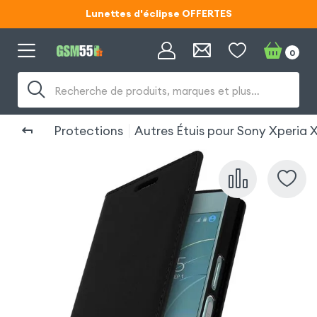
Lunettes d'éclipse OFFERTES
Code ECLIPSE55
0
Lunettes d'éclipse OFFERTES
Recherche de produits, marques et plus…
Code ECLIPSE55
Protections
Autres Étuis pour Sony Xperia