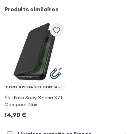
Samsung Galaxy S9 Plus
iPhone 11 Pro
Produits similaires
Samsung Galaxy S20
Huawei P20 Pro
Samsung Galaxy S9
Samsung Galaxy Note 10 Plus
Samsung Galaxy S10 Plus
SONY XPERIA XZ1 COMPACT
Étui Folio Sony Xperia XZ1
Compact Noir
14,90
€