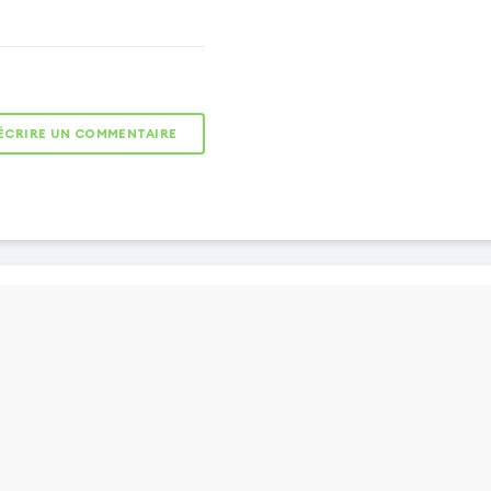
ÉCRIRE UN COMMENTAIRE
ESPACES DE
RANGEMENT
Rabat pouvant
servir de
portefeuille
grâce au
compartiment
pour carte et à la
pochette latérale
pour billets de
banque.
SUPPORT VIDÉO