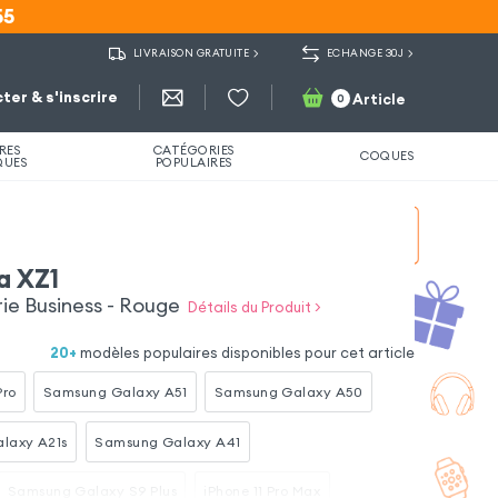
55
55
LIVRAISON GRATUITE
ECHANGE 30J
ter & s'inscrire
Article
0
RES
CATÉGORIES
COQUES
QUES
POPULAIRES
a XZ1
rie Business - Rouge
Détails du Produit >
20
+
modèles populaires disponibles pour cet article
Pro
Samsung Galaxy A51
Samsung Galaxy A50
laxy A21s
Samsung Galaxy A41
Samsung Galaxy S9 Plus
iPhone 11 Pro Max