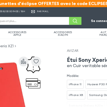
unettes d'éclipse OFFERTES avec le code ECLIPSE
unettes d'éclipse OFFERTES avec le code ECLIPSE
 55 82 00 00
9H30 / 18H
PAR MAIL
Se connec
ACCESSOIRES
ACCESSOIRES
AUT
APPLE
XIAOMI
MAR
eria XZ1
AVIZAR
Étui Sony Xperi
en Cuir veritable sé
Modèle
:
iPhone 11
Huawei P30 
iPhone XR
Samsung Ga
Samsung Galaxy A20e