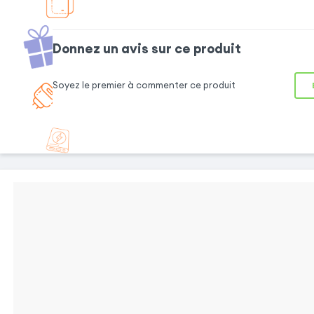
Donnez un avis sur ce produit
Soyez le premier à commenter ce produit
CUIR VÉRITABLE
Revêtement en
cuir véritable
pour procurer au
mobile un design
hyper élégant,
tout en étant
résistant et
durable.
SUR-MESURE