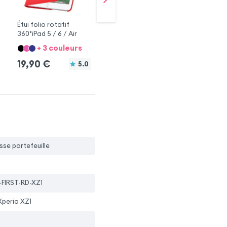
Étui folio rotatif
Housse rotatif 360°
Étu
360°iPad 5 / 6 / Air
Apple iPad Pro 12.9
Hu
+ 3 couleurs
+ 1 couleur
19,90
€
19,90
€
1
5.0
sse portefeuille
-FIRST-RD-XZ1
Xperia XZ1