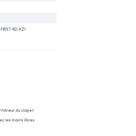
-FIRST-RD-XZ1
ntérieur du clapet
c les mains libres