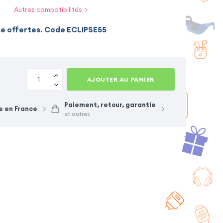
Autres compatibilités
Plus
Samsung Galaxy S20
se offertes. Code ECLIPSE55
Huawei P20 Pro
Huawei P30 Lite
AJOUTER AU PANIER
Paiement, retour, garantie
e en France
et autres