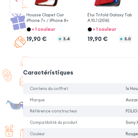
Housse Clapet Cuir
Étui Trifold Galaxy Tab
iPhone 7+ / iPhone 8+
A 10.1 (2016)
+ 1 couleur
+ 1 couleur
19,90
€
19,90
€
3.4
5.0
Caractéristiques
Contenu du coffret
1x Hou
Marque
Avizar
Référence constructeur
FOLIO
Compatibilité du produit
Sony 
Couleur
Rouge