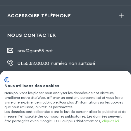
ACCESSOIRE TÉLÉPHONE
NOUS CONTACTER
sav@gsm55.net
01.55.82.00.00
numéro non surtaxé
30, bis rue Girard
,
93100 Montreuil
Nous utilisons des cookies
Nous pouvons les placer pour analyser les données de nos visiteurs,
SUIVEZ NOUS
améliorer notre site Web, afficher un contenu personnalisé et vous faire
vivre une expérience inoubliable. Pour plus d'informations sur les cookies
que nous utilisons, ouvrez les paramètres.
Les données sont collectées dans le but de personnaliser la publicité et de
mesurer l'efficacité des campagnes publicitaires. Les données peuvent
être partagées avec Google LLC. Pour plus d'informations,
cliquez ici
.