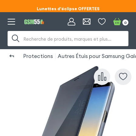
Lunettes d'éclipse OFFERTES
Code ECLIPSE55
0
Lunettes d'éclipse OFFERTES
Recherche de produits, marques et plus…
Code ECLIPSE55
Protections
Autres Étuis pour Samsung Gal