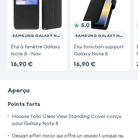
Xiaomi Redmi Note 9 Pro
5.0
Samsung Galaxy S8
SAMSUNG GALAXY NOTE 8
SAMSUNG GALAXY NOTE 8
Étui à fenêtre Galaxy
Étui fonction support
Samsung Galaxy Z Fold 8
Note 8 - Noir
Galaxy Note 8
16,90
€
16,90
€
Samsung Galaxy Z Fold 8 Ultra
Aperçu
Points forts
Housse Folio Clear View Standing Cover conçu
pour Galaxy Note 8
Design effet miroir qui offre un aspect unique au