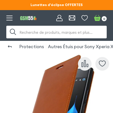
Lunettes d'éclipse OFFERTES
Code ECLIPSE55
0
Lunettes d'éclipse OFFERTES
Recherche de produits, marques et plus…
Code ECLIPSE55
Protections
Autres Étuis pour Sony Xperia