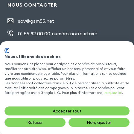
NOUS CONTACTER
sav@gsm55.net
01.55.82.00.00
numéro non surtaxé
30, bis rue Girard
,
93100 Montreuil
Nous utilisons des cookies
Nous pouvons les placer pour analyser les données de nos visiteurs,
améliorer notre site Web, afficher un contenu personnalisé et vous faire
SUIVEZ NOUS
vivre une expérience inoubliable. Pour plus d'informations sur les cookies
que nous utilisons, ouvrez les paramètres.
Les données sont collectées dans le but de personnaliser la publicité et de
mesurer l'efficacité des campagnes publicitaires. Les données peuvent
être partagées avec Google LLC. Pour plus d'informations,
cliquez ici
.
Accepter tout
Refuser
Non, ajuster
19,90
€
AJOUTER AU PANIER