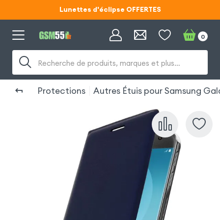
Lunettes d'éclipse OFFERTES
Code ECLIPSE55
0
Lunettes d'éclipse OFFERTES
Recherche de produits, marques et plus…
Code ECLIPSE55
Protections
Autres Étuis pour Samsung Gal