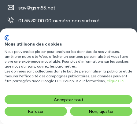
sav@gsm55.net
01.55.82.00.00
numéro non surtaxé
30, bis rue Girard
,
93100 Montreuil
Nous utilisons des cookies
Nous pouvons les placer pour analyser les données de nos visiteurs,
améliorer notre site Web, afficher un contenu personnalisé et vous faire
SUIVEZ NOUS
vivre une expérience inoubliable. Pour plus d'informations sur les cookies
que nous utilisons, ouvrez les paramètres.
Les données sont collectées dans le but de personnaliser la publicité et de
mesurer l'efficacité des campagnes publicitaires. Les données peuvent
être partagées avec Google LLC. Pour plus d'informations,
cliquez ici
.
Accepter tout
Refuser
Non, ajuster
14,90
€
AJOUTER AU PANIER
Gsm55.com ©Tous droits réservés