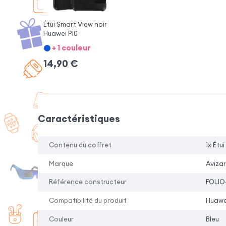
Étui Smart View noir
Huawei P10
+ 1 couleur
14,90
€
Caractéristiques
Contenu du coffret
1x Étui
Marque
Avizar
Référence constructeur
FOLIO
Compatibilité du produit
Huawe
Couleur
Bleu