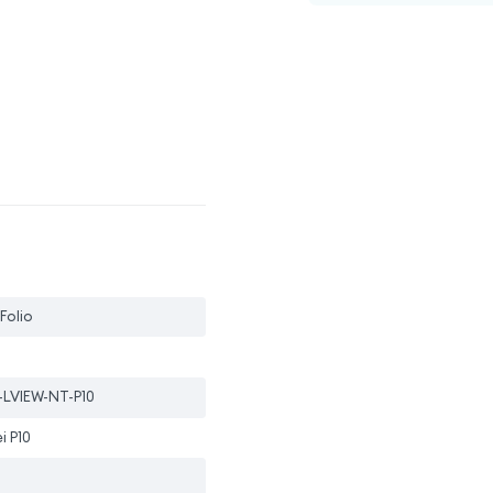
 Folio
-LVIEW-NT-P10
i P10