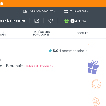
55
55
LIVRAISON GRATUITE
ECHANGE 30J
ter & s'inscrire
Article
0
RES
CATÉGORIES
COQUES
QUES
POPULAIRES
5.0
•
1
commentaire
0
 - Bleu nuit
Détails du Produit >