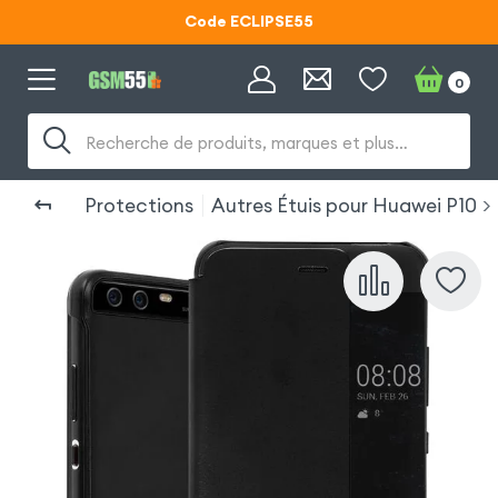
Code ECLIPSE55
Lunettes d'éclipse OFFERTES
0
Code ECLIPSE55
Recherche de produits, marques et plus…
Protections
Autres Étuis pour Huawei P10