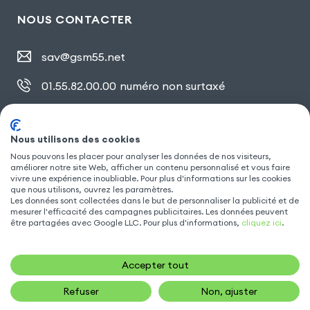
NOUS CONTACTER
sav@gsm55.net
01.55.82.00.00
numéro non surtaxé
30, bis rue Girard
,
93100 Montreuil
Nous utilisons des cookies
Nous pouvons les placer pour analyser les données de nos visiteurs,
améliorer notre site Web, afficher un contenu personnalisé et vous faire
SUIVEZ NOUS
vivre une expérience inoubliable. Pour plus d'informations sur les cookies
que nous utilisons, ouvrez les paramètres.
Les données sont collectées dans le but de personnaliser la publicité et de
mesurer l'efficacité des campagnes publicitaires. Les données peuvent
être partagées avec Google LLC. Pour plus d'informations,
cliquez ici
.
Accepter tout
Refuser
Non, ajuster
14,90
€
AJOUTER AU PANIER