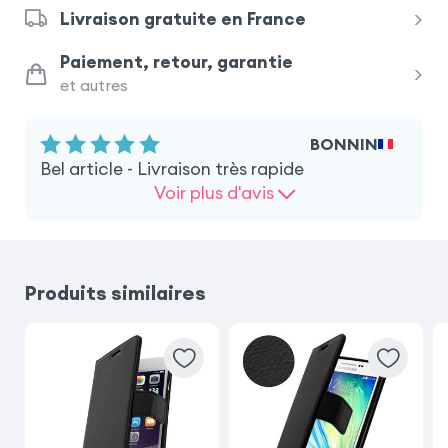
Livraison gratuite en France
Samsung Galaxy A13
Paiement, retour, garantie
et autres
Samsung Galaxy A41
BONNIN
Samsung Galaxy A10
Bel article - Livraison très rapide
Voir plus d'avis
Samsung Galaxy S20
Samsung Galaxy Xcover 5
Produits similaires
iPhone SE 2022
iPhone 8
iPhone SE 2020
Nothing Phone 3a