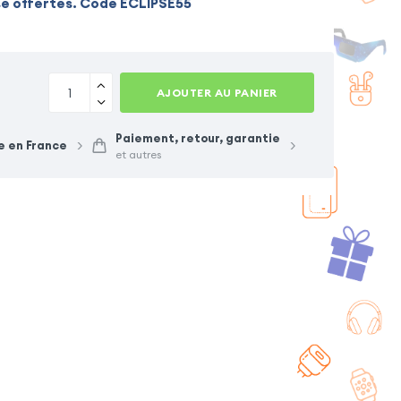
se offertes. Code ECLIPSE55
AJOUTER AU PANIER
Paiement, retour, garantie
e en France
et autres