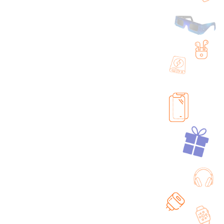
usse Universel 2x
Housse Universel 2x
nêtre Noir XL
Fenêtre Noir XXL
+ 8 couleurs + 5 tailles
+ 8 couleurs + 5 tailles
4,90
€
14,90
€
4.8
4.8