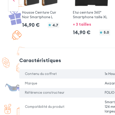
Housse Ceinture Cuir
Etui ceinture 360°
Noir Smartphone L
Smartphone taille XL
+ 3 tailles
14,90
€
4.7
14,90
€
5.0
Caractéristiques
Contenu du coffret
1x Hou
Marque
Avizar
Référence constructeur
FOLIO
Smart
Compatibilité du produit
126 mm
large