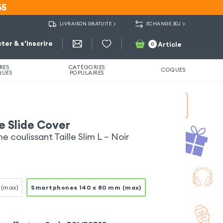
55
55
LIVRAISON GRATUITE
ECHANGE 30J
ter & s'inscrire
Article
0
RES
CATÉGORIES
COQUES
QUES
POPULAIRES
le Slide Cover
coulissant Taille Slim L – Noir
 (max)
Smartphones 140 x 80 mm (max)