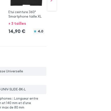
Etui ceinture 360°
Etui ceinture vertical
Ho
Smartphone taille XL
cuir grainé XL
Fe
+ 3 tailles
14,90
€
5.0
14,90
€
1
4.0
sse Universelle
-UNIV-SLIDE-BK-L
phones : Longueur entre
 et 140 mm et d'une
ur max de 80 mm