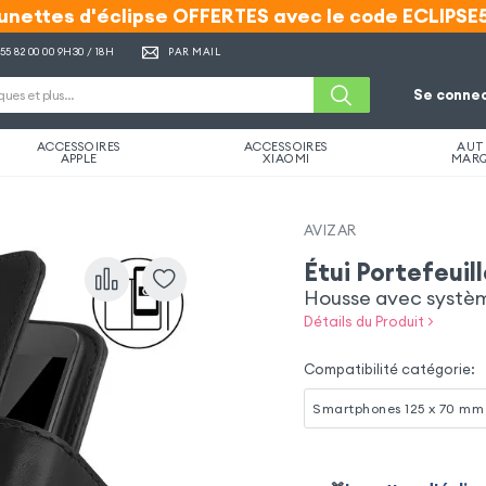
unettes d'éclipse OFFERTES avec le code ECLIPSE
unettes d'éclipse OFFERTES avec le code ECLIPSE
 55 82 00 00
9H30 / 18H
PAR MAIL
Se connec
ACCESSOIRES
ACCESSOIRES
AUT
APPLE
XIAOMI
MAR
AVIZAR
Étui Portefeuil
Housse avec système 
Détails du Produit >
Compatibilité catégorie
:
Smartphones 125 x 70 mm