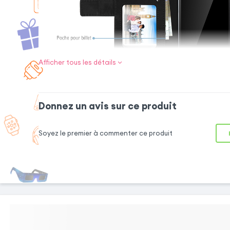
Afficher tous les détails
Les plus de la housse :
Donnez un avis sur ce produit
Soyez le premier à commenter ce produit
Fonction slide
Rangements pour
La fonction slide
cartes
cover vous
3 fentes de
permet de
rangement pour