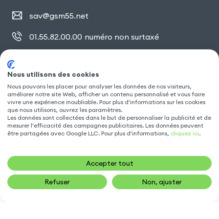
sav@gsm55.net
01.55.82.00.00
numéro non surtaxé
30, bis rue Girard
,
93100 Montreuil
Nous utilisons des cookies
Nous pouvons les placer pour analyser les données de nos visiteurs,
SUIVEZ NOUS
améliorer notre site Web, afficher un contenu personnalisé et vous faire
vivre une expérience inoubliable. Pour plus d'informations sur les cookies
que nous utilisons, ouvrez les paramètres.
Les données sont collectées dans le but de personnaliser la publicité et de
mesurer l'efficacité des campagnes publicitaires. Les données peuvent
être partagées avec Google LLC. Pour plus d'informations,
cliquez ici
.
Accepter tout
Refuser
Non, ajuster
14,90
€
AJOUTER AU PANIER
Gsm55.com ©Tous droits réservés