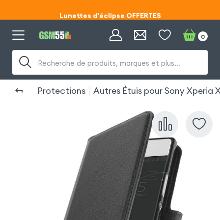
Lunettes d'éclipse OFFERTES
Code ECLIPSE55
0
Lunettes d'éclipse OFFERTES
Recherche de produits, marques et plus…
Code ECLIPSE55
Protections
Autres Étuis pour Sony Xperia 