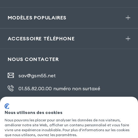
MODÈLES POPULAIRES
ACCESSOIRE TÉLÉPHONE
NOUS CONTACTER
sav@gsm55.net
01.55.82.00.00
numéro non surtaxé
30, bis rue Girard
,
93100 Montreuil
Nous utilisons des cookies
Nous pouvons les placer pour analyser les données de nos visiteurs,
SUIVEZ NOUS
améliorer notre site Web, afficher un contenu personnalisé et vous faire
vivre une expérience inoubliable. Pour plus d'informations sur les cookies
que nous utilisons, ouvrez les paramètres.