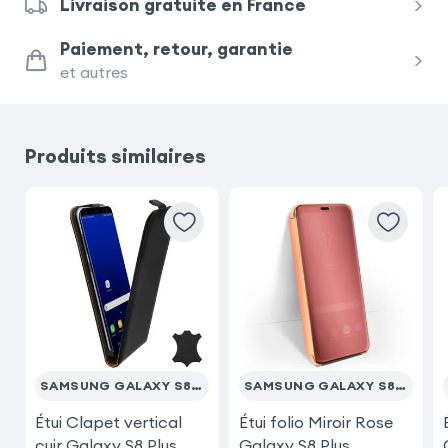
Livraison gratuite en France
Samsung Galaxy A41
Paiement, retour, garantie
et autres
Samsung Galaxy A32 4G
Samsung Galaxy A10
Produits similaires
Samsung Galaxy S20
Samsung Galaxy Xcover 5
iPhone SE 2022
iPhone 8
iPhone SE 2020
Nothing Phone 3a
SAMSUNG GALAXY S8 PLUS
SAMSUNG GALAXY S8 PLUS
Étui Clapet vertical
Étui folio Miroir Rose
cuir Galaxy S8 Plus
Galaxy S8 Plus