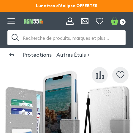
Lunettes d'éclipse OFFERTES
Code ECLIPSE55
0
Lunettes d'éclipse OFFERTES
Recherche de produits, marques et plus…
Code ECLIPSE55
Protections
Autres Étuis