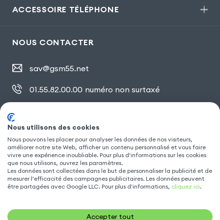
ACCESSOIRE TÉLÉPHONE
NOUS CONTACTER
sav@gsm55.net
01.55.82.00.00
numéro non surtaxé
30, bis rue Girard
,
93100 Montreuil
Nous utilisons des cookies
Nous pouvons les placer pour analyser les données de nos visiteurs,
SUIVEZ NOUS
améliorer notre site Web, afficher un contenu personnalisé et vous faire
vivre une expérience inoubliable. Pour plus d'informations sur les cookies
que nous utilisons, ouvrez les paramètres.
Les données sont collectées dans le but de personnaliser la publicité et de
mesurer l'efficacité des campagnes publicitaires. Les données peuvent
être partagées avec Google LLC. Pour plus d'informations,
cliquez ici
.
Accepter tout