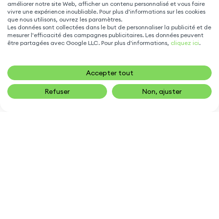
améliorer notre site Web, afficher un contenu personnalisé et vous faire
vivre une expérience inoubliable. Pour plus d'informations sur les cookies
que nous utilisons, ouvrez les paramètres.
MODÈLES POPULAIRES
Les données sont collectées dans le but de personnaliser la publicité et de
mesurer l'efficacité des campagnes publicitaires. Les données peuvent
être partagées avec Google LLC. Pour plus d'informations,
cliquez ici
.
ACCESSOIRE TÉLÉPHONE
Accepter tout
NOUS CONTACTER
Refuser
Non, ajuster
16,90
€
AJOUTER AU PANIER
sav@gsm55.net
01.55.82.00.00
numéro non surtaxé
30, bis rue Girard
,
93100 Montreuil
SUIVEZ NOUS