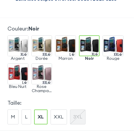
Couleur
:
Noir
Argent
Dorée
Marron
Noir
Rouge
Bleu Nuit
Rose
Champag
ne
Taille
:
M
L
XL
XXL
3XL