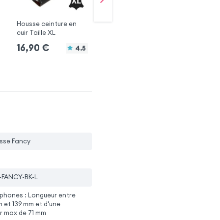
Housse ceinture en
Housse porte carte
Ho
cuir Taille XL
Taille M - Noir
Tai
+ 7 couleurs + 3 compatibilités catégories
16,90
€
4.5
16,90
€
1
4.0
usse Fancy
-FANCY-BK-L
phones : Longueur entre
 et 139 mm et d'une
ur max de 71 mm