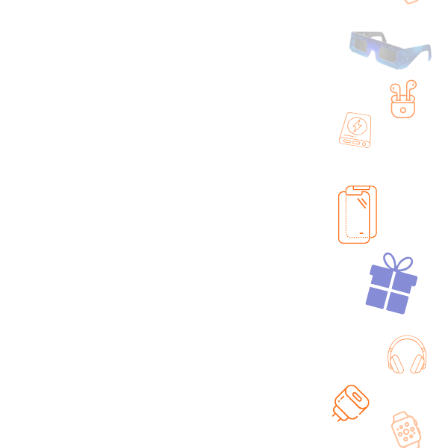
usse porte carte
Housse porte carte
lle S - Noir
Taille XL - Noir
+ 7 couleurs + 3 compatibilités catégories
16,90
€
6,90
€