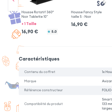
Housse Rotatif 360°
Housse Fancy Style
Noir Tablette 10"
taille S - Noir
+ 1 Taille
16,90
€
16,90
€
5.0
Caractéristiques
Contenu du coffret
1x Ho
Marque
Avizar
Référence constructeur
FOLIO
Smart
Compatibilité du produit
133 mm
large