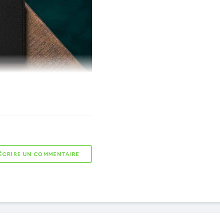
elle clapet eco-cuir
e pour les téléphones de
les 139 x 71 mm, cette
en éco-cuir texturé offre
ÉCRIRE UN COMMENTAIRE
le et élégante. Son clapet
an contre les rayures et les
la coque de maintien sur
abilité de l’appareil. Une
 combine sécurité et style