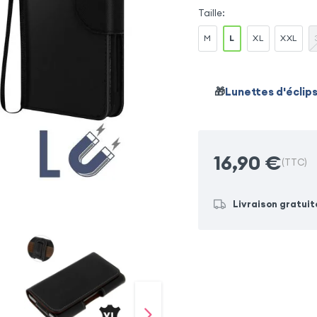
Taille
:
M
L
XL
XXL
🎁
Lunettes d'éclip
16,90
€
(TTC)
Livraison gratuit