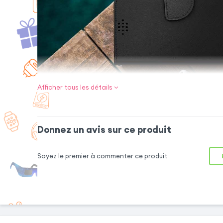
Afficher tous les détails
Housse univers
139x71
Spécialement conçu
Donnez un avis sur ce produit
dimensions maxima
housse universelle 
Soyez le premier à commenter ce produit
une protection fiab
solide protège l’écr
chocs, tandis que 
mesure assure la st
housse pratique qui