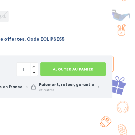
3XL
se offertes. Code ECLIPSE55
AJOUTER AU PANIER
Paiement, retour, garantie
e en France
et autres