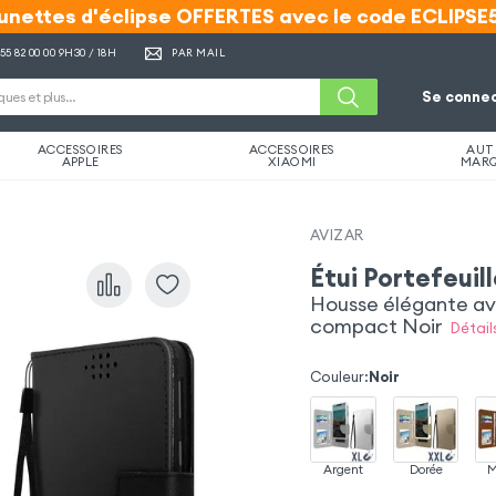
unettes d'éclipse OFFERTES avec le code ECLIPSE
unettes d'éclipse OFFERTES avec le code ECLIPSE
 55 82 00 00
9H30 / 18H
PAR MAIL
Se connec
ACCESSOIRES
ACCESSOIRES
AUT
APPLE
XIAOMI
MAR
AVIZAR
Étui Portefeuil
Housse élégante av
compact Noir
Détail
Couleur
:
Noir
Argent
Dorée
M