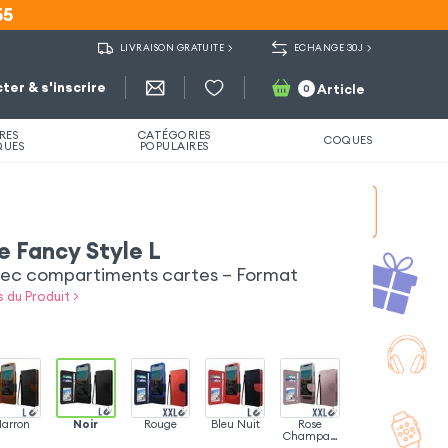
55
55
LIVRAISON GRATUITE
ECHANGE 30J
ter & s'inscrire
Article
0
RES
CATÉGORIES
COQUES
QUES
POPULAIRES
le Fancy Style L
ec compartiments cartes – Format
s du Produit >
arron
Noir
Rouge
Bleu Nuit
Rose
Champag
ne