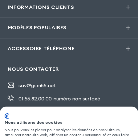
INFORMATIONS CLIENTS
MODÈLES POPULAIRES
ACCESSOIRE TÉLÉPHONE
NOUS CONTACTER
sav@gsm55.net
01.55.82.00.00
numéro non surtaxé
30, bis rue Girard
,
93100 Montreuil
Nous utilisons des cookies
Nous pouvons les placer pour analyser les données de nos visiteurs,
SUIVEZ NOUS
améliorer notre site Web, afficher un contenu personnalisé et vous faire