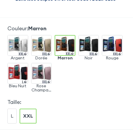
Couleur
:
Marron
Argent
Dorée
Marron
Noir
Rouge
Bleu Nuit
Rose
Champag
ne
Taille
:
L
XXL