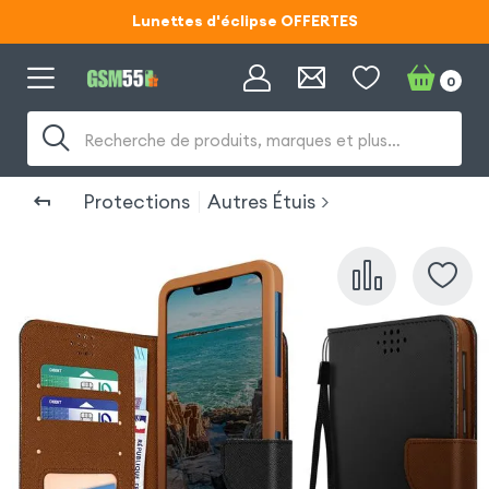
Lunettes d'éclipse OFFERTES
Code ECLIPSE55
0
Lunettes d'éclipse OFFERTES
Recherche de produits, marques et plus…
Code ECLIPSE55
Protections
Autres Étuis