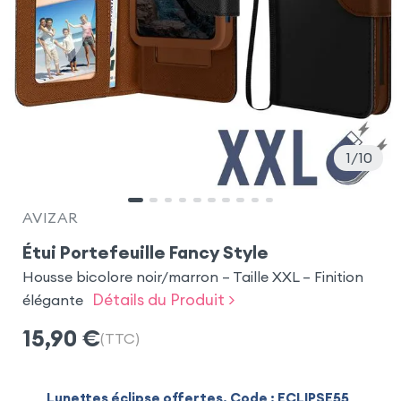
1
10
AVIZAR
Étui Portefeuille Fancy Style
Housse bicolore noir/marron – Taille XXL – Finition
Détails du Produit >
élégante
15,90
€
(TTC)
Lunettes éclipse offertes. Code : ECLIPSE55