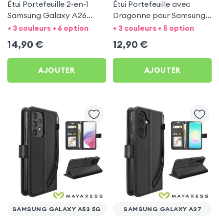
Étui Portefeuille 2-en-1
Étui Portefeuille avec
Samsung Galaxy A26
Dragonne pour Samsung
Mayaxess Noir
Galaxy S23 - Noir
+ 3 couleurs + 6 option
+ 3 couleurs + 5 option
Mayaxess
14,90
€
12,90
€
AJOUTER
AJOUTER
SAMSUNG GALAXY A53 5G
SAMSUNG GALAXY A27