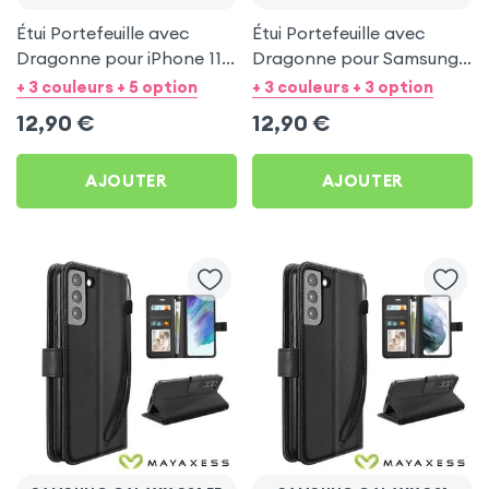
Étui Portefeuille avec
Étui Portefeuille avec
Dragonne pour iPhone 11 -
Dragonne pour Samsung
Noir Mayaxess
Galaxy S22 Ultra - Noir
+ 3 couleurs + 5 option
+ 3 couleurs + 3 option
Mayaxess
12,90
€
12,90
€
AJOUTER
AJOUTER