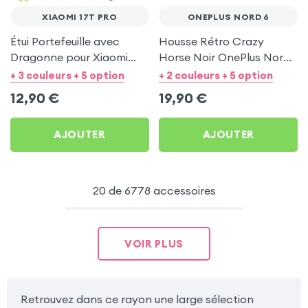
XIAOMI 17T PRO
ONEPLUS NORD 6
Étui Portefeuille avec
Housse Rétro Crazy
Dragonne pour Xiaomi
Horse Noir OnePlus Nord
17T Pro - Noir Mayaxess
6 Fonction Portefeuille
+ 3 couleurs + 5 option
+ 2 couleurs + 5 option
12,90
€
19,90
€
AJOUTER
AJOUTER
20 de 6778 accessoires
VOIR PLUS
Retrouvez dans ce rayon une large sélection