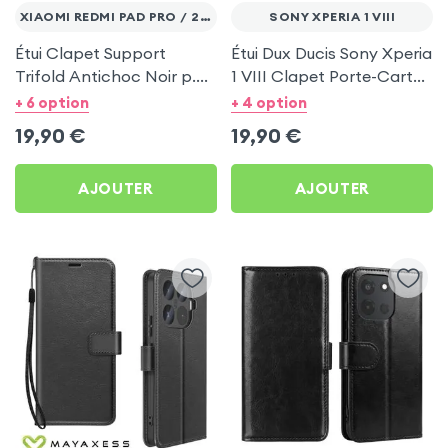
XIAOMI REDMI PAD PRO / 2 PRO
SONY XPERIA 1 VIII
Étui Clapet Support
Étui Dux Ducis Sony Xperia
Trifold Antichoc Noir p.
1 VIII Clapet Porte-Carte
Xiaomi Redmi Pad et Pad
Noir
+ 6 option
+ 4 option
2 Pro / Pad Pro
19,90
€
19,90
€
AJOUTER
AJOUTER