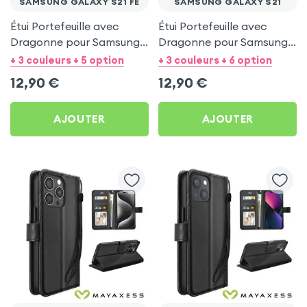
SAMSUNG GALAXY S21 FE
SAMSUNG GALAXY S21
Étui Portefeuille avec
Étui Portefeuille avec
Dragonne pour Samsung
Dragonne pour Samsung
Galaxy S21 FE - Noir
Galaxy S21 - Noir
+ 3 couleurs + 5 option
+ 3 couleurs + 6 option
Mayaxess
Mayaxess
12,90
€
12,90
€
AJOUTER
AJOUTER