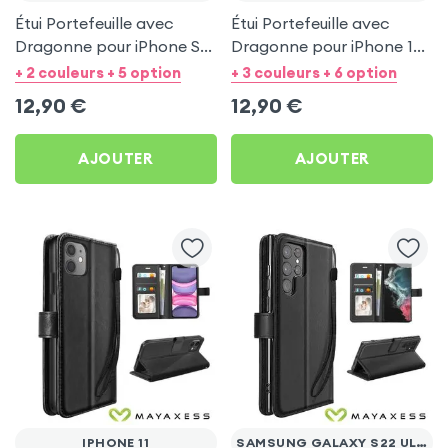
Étui Portefeuille avec
Étui Portefeuille avec
Dragonne pour iPhone SE
Dragonne pour iPhone 16e
2020 / 2022, 8 et 7 - Noir
- Noir Mayaxess
+ 2 couleurs + 5 option
+ 3 couleurs + 6 option
Mayaxess
12,90
€
12,90
€
AJOUTER
AJOUTER
IPHONE 11
SAMSUNG GALAXY S22 ULTRA