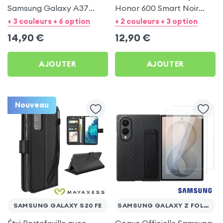
Samsung Galaxy A37
Honor 600 Smart Noir
Mayaxess Noir
avec Dragonne
+ 3 couleurs + 6 option
+ 2 couleurs + 3 option
14,90
€
12,90
€
AJOUTER
AJOUTER
Nouveau
SAMSUNG GALAXY S20 FE
SAMSUNG GALAXY Z FOLD 8