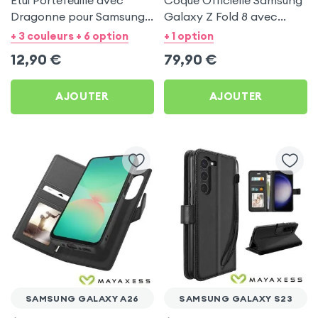
Étui Portefeuille avec
Coque Officielle Samsung
Dragonne pour Samsung
Galaxy Z Fold 8 avec
Galaxy S20 FE - Noir
Béquille - Carbon
+ 3 couleurs + 6 option
+ 1 option
Mayaxess
Standing Case Noir
12,90
€
79,90
€
AJOUTER
AJOUTER
SAMSUNG GALAXY A26
SAMSUNG GALAXY S23