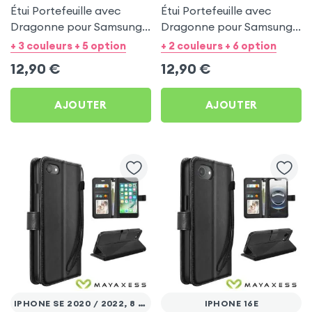
Étui Portefeuille avec
Étui Portefeuille avec
Dragonne pour Samsung
Dragonne pour Samsung
Galaxy A53 5G - Noir
Galaxy A27 - Noir
+ 3 couleurs + 5 option
+ 2 couleurs + 6 option
Mayaxess
Mayaxess
12,90
€
12,90
€
AJOUTER
AJOUTER
IPHONE SE 2020 / 2022, 8 ET 7
IPHONE 16E