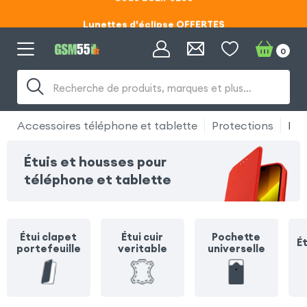
Lunettes d'éclipse OFFERTES
Code ECLIPSE55
0
Lunettes d'éclipse OFFERTES
Recherche de produits, marques et plus…
Code ECLIPSE55
Accessoires téléphone et tablette
Protections
Étui
Étuis et housses pour
téléphone et tablette
Étui clapet
Étui cuir
Pochette
Ét
portefeuille
veritable
universelle