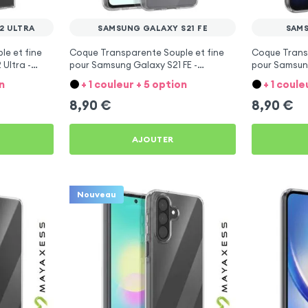
2 ULTRA
SAMSUNG GALAXY S21 FE
SAMS
e et fine
Coque Transparente Souple et fine
Coque Transp
Ultra -
pour Samsung Galaxy S21 FE -
pour Samsun
Mayaxess
n
+ 1 couleur + 5 option
+ 1 coule
8,90
€
8,90
€
AJOUTER
Nouveau