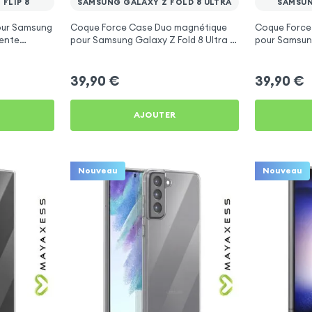
FLIP 8
SAMSUNG GALAXY Z FOLD 8 ULTRA
SAMSUN
our Samsung
Coque Force Case Duo magnétique
Coque Force
rente
pour Samsung Galaxy Z Fold 8 Ultra -
pour Samsung
Transparent
Transparent
39,90
€
39,90
€
AJOUTER
Nouveau
Nouveau