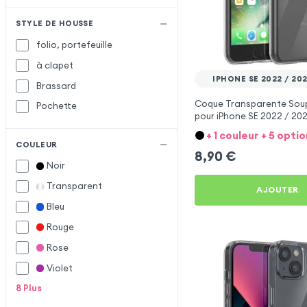
Abeel
A
STYLE DE HOUSSE
Adidas
folio, portefeuille
Akashi
à clapet
AMG
IPHONE SE 2022 / 2020
Brassard
Amorus
Coque Transparente Soupl
Pochette
pour iPhone SE 2022 / 202
Apple
/ 7 - Mayaxess
+ 1 couleur + 5 optio
Belkin
B
COULEUR
8,90
€
Bigben
Noir
BMW
Transparent
AJOUTER
Burga
Bleu
CASE MATE
C
Rouge
Clappio
Rose
Cygnett
Violet
8
Plus
Decoded
D