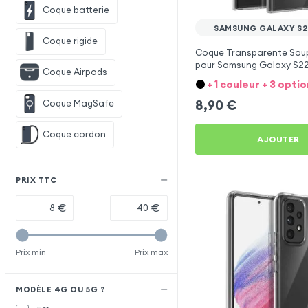
Coque batterie
SAMSUNG GALAXY S2
Coque rigide
Coque Transparente Soupl
pour Samsung Galaxy S22 
Coque Airpods
Mayaxess
+ 1 couleur + 3 optio
8,90
€
Coque MagSafe
Coque cordon
AJOUTER
PRIX TTC
€
€
Prix min
Prix max
MODÈLE 4G OU 5G ?