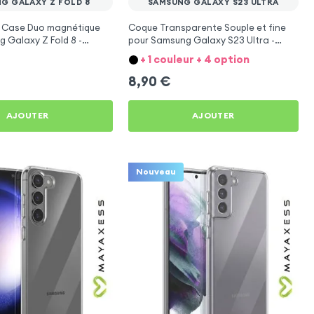
G GALAXY Z FOLD 8
SAMSUNG GALAXY S23 ULTRA
 Case Duo magnétique
Coque Transparente Souple et fine
 Galaxy Z Fold 8 -
pour Samsung Galaxy S23 Ultra -
Mayaxess
+ 1 couleur + 4 option
8,90
€
AJOUTER
AJOUTER
Nouveau