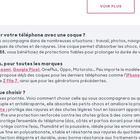
VOIR PLUS
r votre téléphone avec une coque ?
s accompagne dans de nombreuses situations : travail, photos, navi
ques de chutes et de rayures. Une coque permet d’absorber les chocs, d
55
, vous bénéficiez de protections fiables pour prolonger la durée de 
s, pour toutes les marques
iaomi
,
Google Pixel
, OnePlus, Oppo, Motorola… Peu importe le modèle,
propose déjà des coques pour les derniers téléphones comme l’
iPhone
le
Z Flip 7
, ainsi que pour les générations précédentes.
e choisir ?
ses priorités. Voici comment choisir celle qui vous accompagnera au qu
uple et antidérapante, elle absorbe les petits chocs et améliore la pri
te :
protège des rayures et des chutes légères tout en laissant apparaît
ffre une protection renforcée contre les chutes grâce à des coins amo
protège l’ensemble du téléphone (dos, côtés et parfois écran) pour r
otège contre l’eau, l’humidité et la poussière, idéale pour les environ
e fine en polycarbonate, stable et résistante aux rayures du quotidie
tection élégante et durable, avec bonne résistance aux frottements et