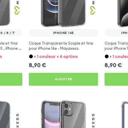
 / 8 / 7
IPHONE 16E
IPH
e et fine
Coque Transparente Souple et fine
Coque Transp
0 , iPhone 8
pour iPhone 16e - Mayaxess
pour iPhone 
n
+ 1 couleur + 6 option
+ 1 coule
8,90
€
8,90
€
AJOUTER