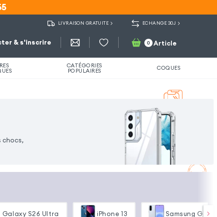
55
55
LIVRAISON GRATUITE
ECHANGE 30J
ter & s'inscrire
Article
0
RES
CATÉGORIES
COQUES
QUES
POPULAIRES
s chocs,
l
 Galaxy S26 Ultra
iPhone 13
Samsung Galax