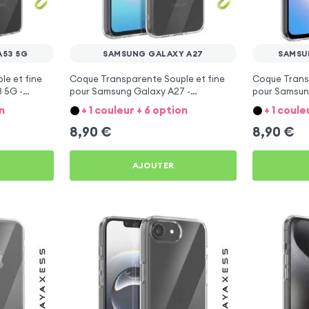
A53 5G
SAMSUNG GALAXY A27
SAMSU
e et fine
Coque Transparente Souple et fine
Coque Transp
 5G -
pour Samsung Galaxy A27 -
pour Samsun
Mayaxess
Mayaxess
n
+ 1 couleur + 6 option
+ 1 coule
8,90
€
8,90
€
AJOUTER