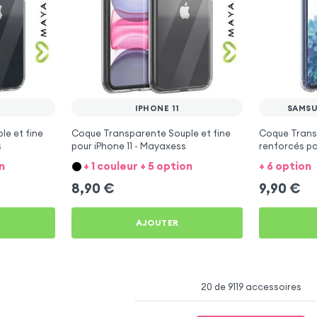
IPHONE 11
SAMSU
e et fine
Coque Transparente Souple et fine
Coque Trans
s
pour iPhone 11 - Mayaxess
renforcés po
Mayaxess
n
+ 1 couleur + 5 option
+ 6 option
8,90
€
9,90
€
AJOUTER
20 de 9119 accessoires