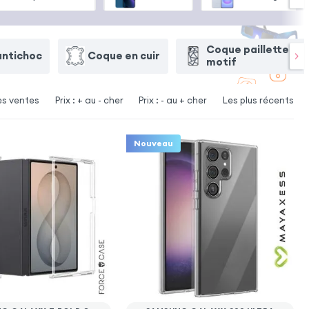
Coque paillettes /
antichoc
Coque en cuir
motif
es ventes
Prix : + au - cher
Prix : - au + cher
Les plus récents
Nouveau