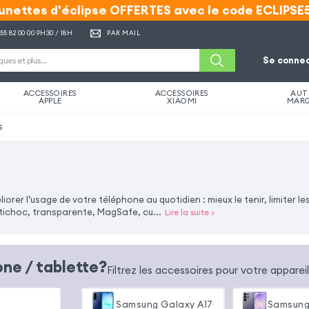
unettes d'éclipse OFFERTES avec le code ECLIPSE
unettes d'éclipse OFFERTES avec le code ECLIPSE
 55 82 00 00
9H30 / 18H
PAR MAIL
Se connec
ACCESSOIRES
ACCESSOIRES
AUT
APPLE
XIAOMI
MAR
s
er l’usage de votre téléphone au quotidien : mieux le tenir, limiter le
antichoc, transparente, MagSafe, cu
...
Lire la suite
>
ne / tablette?
Filtrez les accessoires pour votre apparei
Samsung Galaxy A17
Samsung