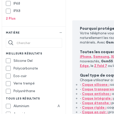
IP68
iMak
IPX8
Incase
2
Plus
Ipaky
Itskins
Pourquoi protége
MATIÈRE
Votre téléphone vou
Jaym
J
naturellement les ris
matériels. Avec
Gsm
Just Green
Toutes les coque
Karl Lagerfeld
K
MEILLEURS RÉSULTATS
iPhone
,
Samsung
,
X
Love Mei
L
Silicone Gel
nouveautés,
Gsm55
Edge
, le
Z Fold 7
ou 
Polycarbonate
Made for Xiaomi
M
Quel type de coqu
Eco-cuir
Melkco
Chaque utilisateur a 
Verre trempé
Mercedes
-
Coque silicone :
so
-
Coque transparen
Polyuréthane
Mercury
-
Coque antichoc :
o
-
Coque intégrale :
TOUS LES RÉSULTATS
MOFI
-
Coque étanche :
pr
Aluminium
A
Moxie
-
Coque rigide :
coqu
-
Coque en cuir :
pro
Aramide