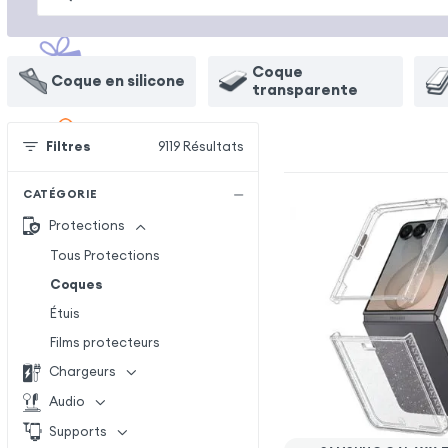
Coque
Coque en silicone
transparente
Filtres
9119
Résultats
CATÉGORIE
Protections
Tous Protections
Coques
Étuis
Films protecteurs
Chargeurs
Audio
Supports