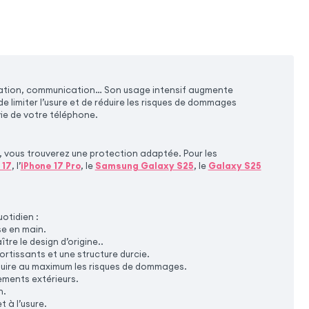
gation, communication… Son usage intensif augmente
e limiter l’usure et de réduire les risques de dommages
vie de votre téléphone.
 vous trouverez une protection adaptée. Pour les
 17
, l’
iPhone 17 Pro
, le
Samsung Galaxy S25
, le
Galaxy S25
otidien :
se en main.
re le design d’origine..
rtissants et une structure durcie.
éduire au maximum les risques de dommages.
nements extérieurs.
n.
 à l’usure.