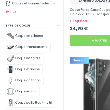
SAMSUNG GALAXY Z 
Câbles et connectivités
Coque Force Case Duo p
19
Plus
Galaxy Z Flip 8 - Transpa
Pailletée
+ 1 option
TYPE DE COQUE
34,90
€
Coque en silicone
AJOUTER
Coque transparente
Coque intégrale
Nouveau
Coque étanche
Coque antichoc
Coque en cuir
Coque paillettes / motif