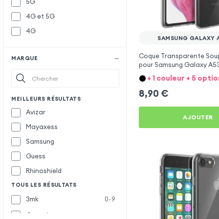
5G
4G et 5G
4G
SAMSUNG GALAXY 
Coque Transparente Soupl
MARQUE
pour Samsung Galaxy A53
Mayaxess
+ 1 couleur + 5 optio
8,90
€
MEILLEURS RÉSULTATS
Avizar
AJOUTER
Mayaxess
Samsung
Guess
Rhinoshield
TOUS LES RÉSULTATS
3mk
0-9
4smarts