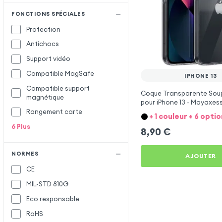
Devia
FONCTIONS SPÉCIALES
Diesel
Protection
Doro
Antichocs
Dux Ducis
Support vidéo
Enkay
E
Compatible MagSafe
IPHONE 13
Enviro
Compatible support
Façonnable
F
Coque Transparente Soupl
magnétique
pour iPhone 13 - Mayaxes
Fairphone
Rangement carte
+ 1 couleur + 6 optio
Ferrari
6
Plus
8,90
€
Force Case
Forcell
NORMES
AJOUTER
Google
G
CE
MIL-STD 810G
Huawei
H
Eco responsable
I-Blason
I
RoHS
iDeal of Sweden