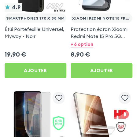
4.9
SMARTPHONES 170 X 88 MM
XIAOMI REDMI NOTE 15 PRO 5G
Étui Portefeuille Universel,
Protection écran Xiaomi
Myway - Noir
Redmi Note 15 Pro 5G
Mayaxess - Verre trempé
+ 6 option
Transparent
19,90
€
8,90
€
AJOUTER
AJOUTER