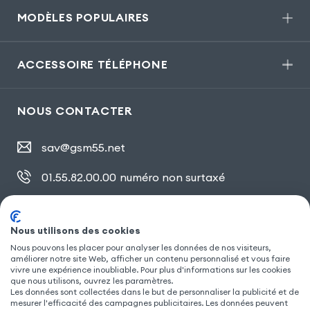
MODÈLES POPULAIRES
ACCESSOIRE TÉLÉPHONE
NOUS CONTACTER
sav@gsm55.net
01.55.82.00.00
numéro non surtaxé
30, bis rue Girard
,
93100 Montreuil
Nous utilisons des cookies
Nous pouvons les placer pour analyser les données de nos visiteurs,
SUIVEZ NOUS
améliorer notre site Web, afficher un contenu personnalisé et vous faire
vivre une expérience inoubliable. Pour plus d'informations sur les cookies
que nous utilisons, ouvrez les paramètres.
Les données sont collectées dans le but de personnaliser la publicité et de
mesurer l'efficacité des campagnes publicitaires. Les données peuvent