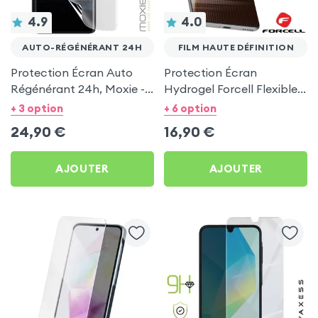
4.9
4.0
AUTO-RÉGÉNÉRANT 24H
FILM HAUTE DÉFINITION
Protection Écran Auto
Protection Écran
Régénérant 24h, Moxie -
Hydrogel Forcell Flexible
Haute Résistance
HD - Clarté Parfaite et
+ 3 option
+ 6 option
Visibilité au soleil
24,90
€
16,90
€
AJOUTER
AJOUTER