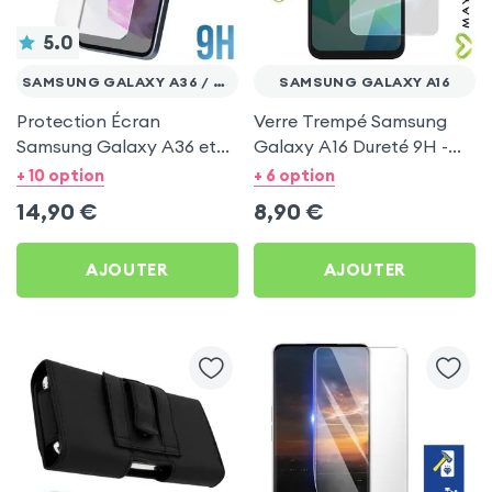
5.0
SAMSUNG GALAXY A36 / A56
SAMSUNG GALAXY A16
Protection Écran
Verre Trempé Samsung
Samsung Galaxy A36 et
Galaxy A16 Dureté 9H -
A56 - Verre Trempé Anti-
Mayaxess Transparent
+ 10 option
+ 6 option
rayures Transparent
14,90
€
8,90
€
AJOUTER
AJOUTER