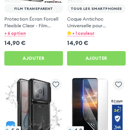
FILM TRANSPARENT
TOUS LES SMARTPHONES
Protection Écran Forcell
Coque Antichoc
Flexible Clear - Film
Universelle pour
Hydrogel Haute
Smartphone, Coins
+ 6 option
+ 1 couleur
Transparence
Bumper et Béquille de
14,90
€
14,90
€
Support - Noir
AJOUTER
AJOUTER