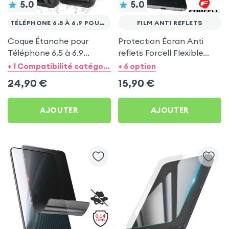
5.0
5.0
TÉLÉPHONE 6.5 À 6.9 POUCES
FILM ANTI REFLETS
Coque Étanche pour
Protection Écran Anti
Téléphone 6.5 à 6.9
reflets Forcell Flexible
pouces - Protection
Matt - Film Hydrogel Mat
+ 1 Compatibilité catégorie
+ 6 option
Antichoc Noir
24,90
€
15,90
€
AJOUTER
AJOUTER