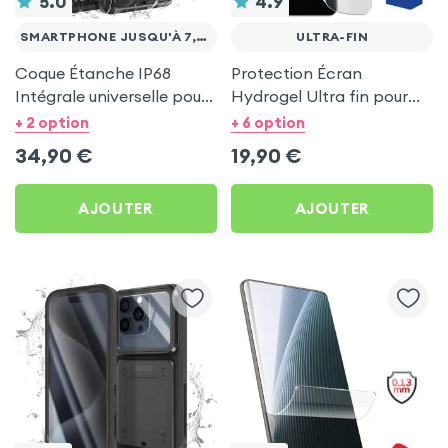
5.0
4.9
SMARTPHONE JUSQU'À 7,5 POUCES
ULTRA-FIN
Coque Étanche IP68
Protection Écran
Intégrale universelle pour
Hydrogel Ultra fin pour
Smartphones jusqu'à 7,5
Smartphone, Transparent
+ 2 option
+ 6 option
pouces
- 3mk
34,90
€
19,90
€
AJOUTER
AJOUTER