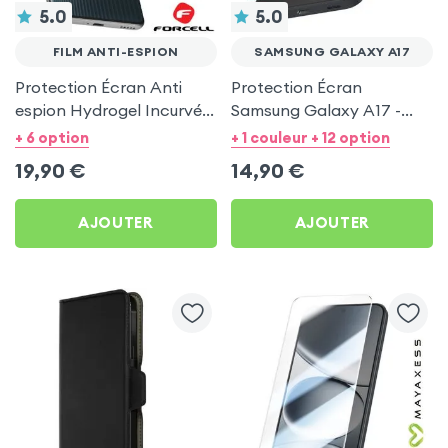
5.0
5.0
FILM ANTI-ESPION
SAMSUNG GALAXY A17
Protection Écran Anti
Protection Écran
espion Hydrogel Incurvé
Samsung Galaxy A17 -
Fin 0.14 mm Forcell
Verre trempé anti-rayures
+ 6 option
+ 1 couleur + 12 option
Flexible Privacy
et transparent
19,90
€
14,90
€
AJOUTER
AJOUTER