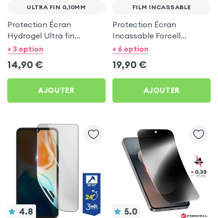
ULTRA FIN 0,10MM
FILM INCASSABLE
Protection Écran
Protection Écran
Hydrogel Ultra fin
Incassable Forcell
0,10mm, Moxie -
Flexible Nano 7H - Film
+ 3 option
+ 6 option
Transparent
Anti rayures Résistant
14,90
€
19,90
€
AJOUTER
AJOUTER
4.8
5.0