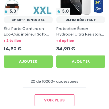
5.0
5.0
SMARTPHONES XXL
ULTRA RÉSISTANT
Étui Porte Ceinture en
Protection Écran
Éco-Cuir, intérieur Soft-
Hydrogel Ultra Résistant
Touch Noir taille XXL
pour Smartphone,
+ 2 tailles
+ 6 option
Transparent - 3mk
14,90
€
34,90
€
AJOUTER
AJOUTER
20 de 10000+ accessoires
VOIR PLUS