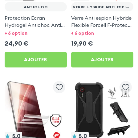
ANTICHOC
VERRE HYBRIDE ANTI ESPION
Protection Écran
Verre Anti espion Hybride
Hydrogel Antichoc Anti
Flexible Forcell F-Protect
Rayures pour Smartphone
Nano 7H p. Smartphone
+ 6 option
+ 6 option
- 3mk
24,90
€
19,90
€
AJOUTER
AJOUTER
5.0
5.0