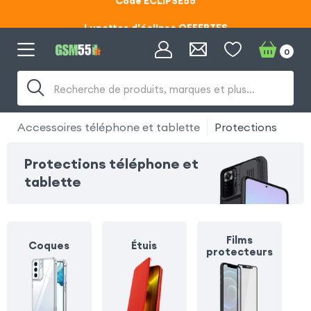
Lunettes d'éclipse OFFERTES
Code ECLIPSE55
0
Lunettes d'éclipse OFFERTES
Recherche de produits, marques et plus…
Code ECLIPSE55
Accessoires téléphone et tablette
Protections
Protections téléphone et
tablette
Films
Coques
Étuis
protecteurs