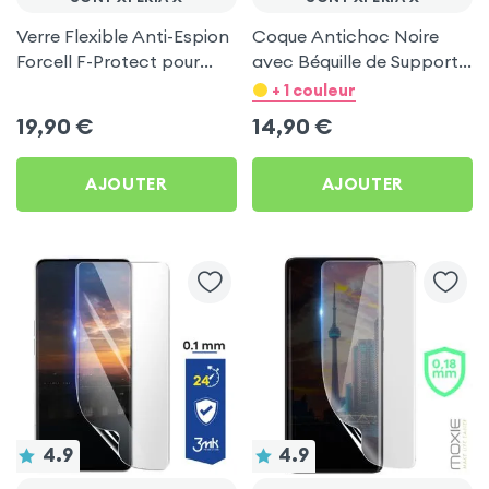
Verre Flexible Anti-Espion
Coque Antichoc Noire
Forcell F-Protect pour
avec Béquille de Support
Sony Xperia X
pour Sony Xperia X
+ 1 couleur
19,90
€
14,90
€
AJOUTER
AJOUTER
4.9
4.9