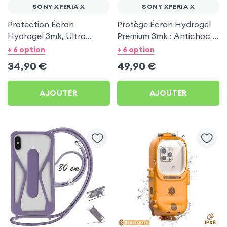
SONY XPERIA X
SONY XPERIA X
Protection Écran
Protège Écran Hydrogel
Hydrogel 3mk, Ultra
Premium 3mk : Antichoc +
Résistant pour Sony
Anti Bactérien + Auto
+ 6 option
+ 6 option
Xperia X
Régénérant pour Sony
34,90
€
49,90
€
Xperia X
AJOUTER
AJOUTER