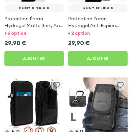
SONY XPERIA X
SONY XPERIA X
Protection Écran
Protection Écran
Hydrogel Matte 3mk, Anti
Hydrogel Anti Espion,
Reflets pour Sony Xperia
Moxie pour Sony Xperia X
+ 6 option
+ 2 option
X
29,90
€
29,90
€
AJOUTER
AJOUTER
5.0
5.0