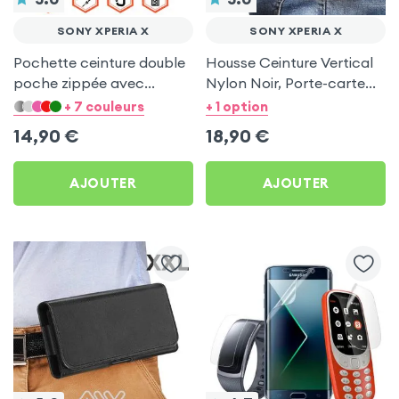
SONY XPERIA X
SONY XPERIA X
Pochette ceinture double
Housse Ceinture Vertical
poche zippée avec
Nylon Noir, Porte-carte
mousqueton + Lanière -
intégré pour Sony Xperia
+ 7 couleurs
+ 1 option
Noir pour Sony Xperia X
X
14,90
€
18,90
€
AJOUTER
AJOUTER