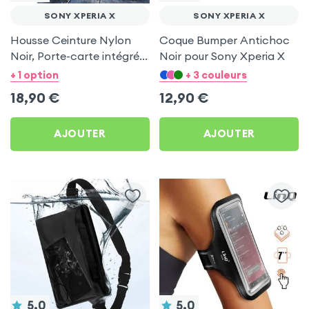
SONY XPERIA X
SONY XPERIA X
Housse Ceinture Nylon
Coque Bumper Antichoc
Noir, Porte-carte intégré,
Noir pour Sony Xperia X
Taille L pour Sony Xperia
+ 1 option
+ 3 couleurs
X
18,90
€
12,90
€
AJOUTER
AJOUTER
5.0
5.0