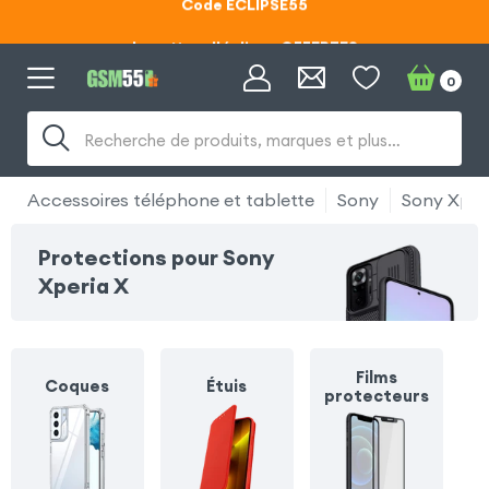
Lunettes d'éclipse OFFERTES
Code ECLIPSE55
0
Lunettes d'éclipse OFFERTES
Recherche de produits, marques et plus…
Code ECLIPSE55
Accessoires téléphone et tablette
Sony
Sony Xper
Protections pour Sony
Xperia X
Films
Coques
Étuis
protecteurs