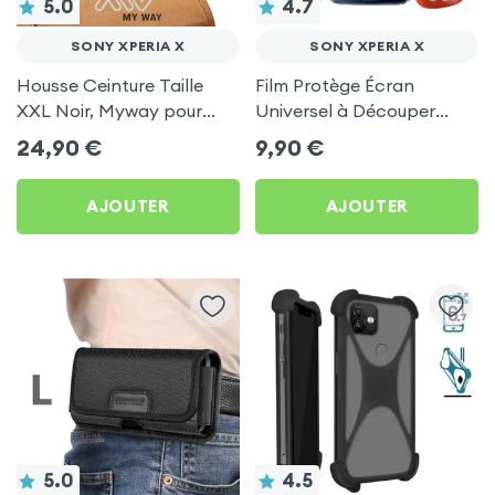
5.0
4.7
SONY XPERIA X
SONY XPERIA X
Housse Ceinture Taille
Film Protège Écran
XXL Noir, Myway pour
Universel à Découper
Sony Xperia X
pour Sony Xperia X
24,90
€
9,90
€
AJOUTER
AJOUTER
5.0
4.5