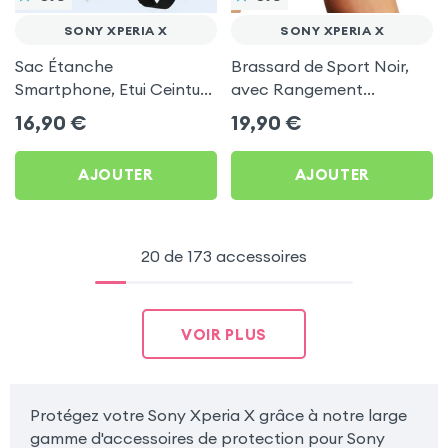
SONY XPERIA X
SONY XPERIA X
Sac Étanche
Brassard de Sport Noir,
Smartphone, Etui Ceinture
avec Rangement
à Sangle Réglable, 100%
Carte/clé LinQ pour Sony
16,90
€
19,90
€
Tactile - Noir pour Sony
Xperia X
Xperia X
AJOUTER
AJOUTER
20 de 173 accessoires
VOIR PLUS
Protégez votre Sony Xperia X grâce à notre large
gamme d'accessoires de protection pour Sony