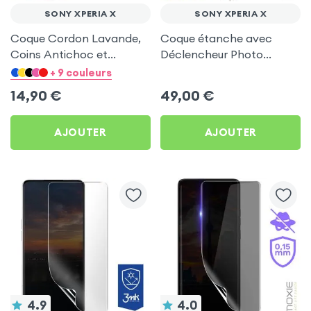
SONY XPERIA X
SONY XPERIA X
Coque Cordon Lavande,
Coque étanche avec
Coins Antichoc et
Déclencheur Photo
Support Vidéo pour Sony
Bluetooth pour Sony
+ 9 couleurs
Xperia X
Xperia X
14,90
€
49,00
€
AJOUTER
AJOUTER
4.9
4.0