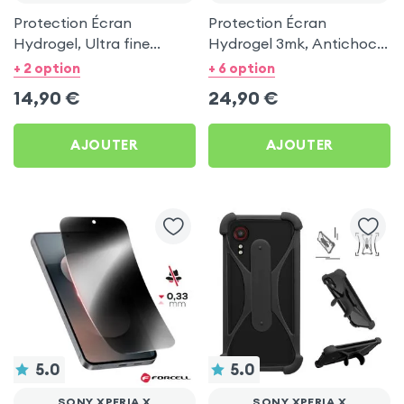
Protection Écran
Protection Écran
Hydrogel, Ultra fine
Hydrogel 3mk, Antichoc
0,10mm pour Sony Xperia
et Anti Rayures pour Sony
+ 2 option
+ 6 option
X
Xperia X
14,90
€
24,90
€
AJOUTER
AJOUTER
5.0
5.0
SONY XPERIA X
SONY XPERIA X