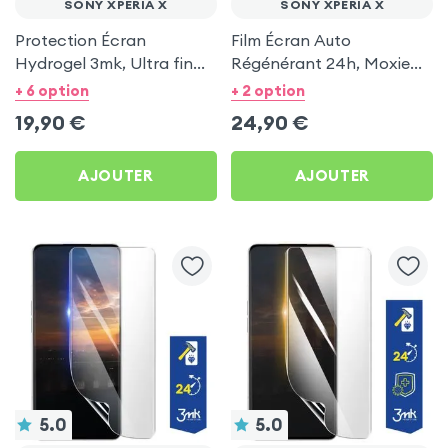
SONY XPERIA X
SONY XPERIA X
Protection Écran
Film Écran Auto
Hydrogel 3mk, Ultra fin
Régénérant 24h, Moxie
pour Sony Xperia X
pour Sony Xperia X
+ 6 option
+ 2 option
19,90
€
24,90
€
AJOUTER
AJOUTER
5.0
5.0