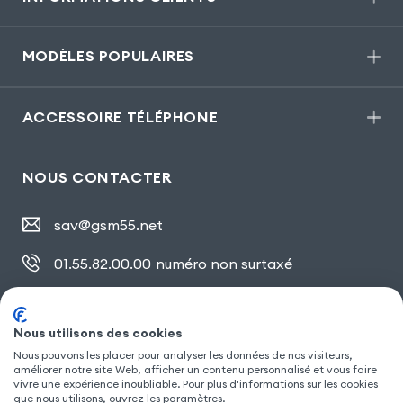
MODÈLES POPULAIRES
ACCESSOIRE TÉLÉPHONE
NOUS CONTACTER
sav@gsm55.net
01.55.82.00.00
numéro non surtaxé
30, bis rue Girard
,
93100 Montreuil
Nous utilisons des cookies
Nous pouvons les placer pour analyser les données de nos visiteurs,
SUIVEZ NOUS
améliorer notre site Web, afficher un contenu personnalisé et vous faire
vivre une expérience inoubliable. Pour plus d'informations sur les cookies
que nous utilisons, ouvrez les paramètres.