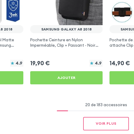
8 2018
SAMSUNG GALAXY A8 2018
SAMSU
l Matte
Pochette Ceinture en Nylon
Pochette de 
amsung
Imperméable, Clip + Passant - Noir
attache Clip
pour Samsung Galaxy A8 2018
Samsung Gal
19,90
€
14,90
€
4.9
4.9
AJOUTER
20 de 183 accessoires
VOIR PLUS