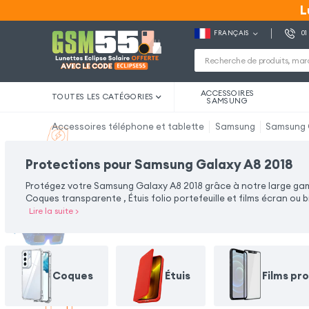
L
L
FRANÇAIS
01
ACCESSOIRES
TOUTES LES CATÉGORIES
SAMSUNG
Accessoires téléphone et tablette
Samsung
Samsung 
Protections pour Samsung Galaxy A8 2018
Protégez votre Samsung Galaxy A8 2018 grâce à notre large gam
Coques transparente , Étuis folio portefeuille et films écran o
Lire la suite
>
Coques
Étuis
Films pr