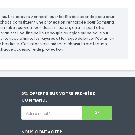
es. Les coques viennent jouer le rôle de seconde peau pour
nti-chocs constituent une protection renforcée pour Samsung
 rabat qui vient par-dessus l'écran, celui-ci peut être
ran est une fine pellicule souple ou rigide qui se colle sur
tant cela limite les rayures et le risque de briser l'écran en
 boutique. Ces infos vous aident à choisir la protection
 chaque accessoire de protection.
5% OFFERTS SUR VOTRE PREMIÈRE
COMMANDE
OK
Adresse mail
*
NOUS CONTACTER