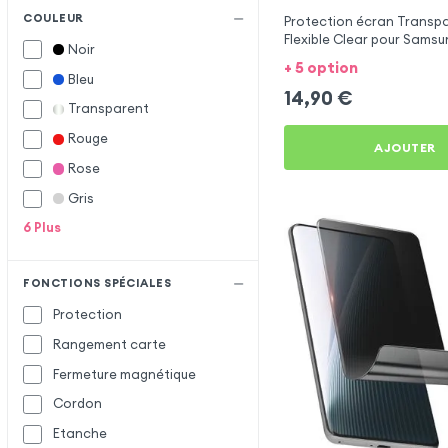
COULEUR
Protection écran Transpa
Flexible Clear pour Sams
Noir
A8 2018
+ 5 option
Bleu
14,90
€
Transparent
Rouge
AJOUTER
Rose
Gris
6
Plus
FONCTIONS SPÉCIALES
Protection
Rangement carte
Fermeture magnétique
Cordon
Etanche