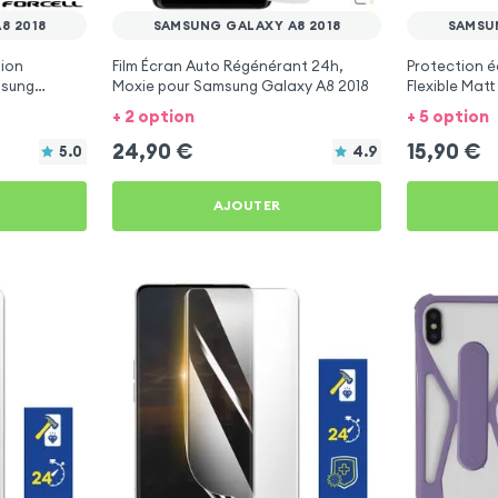
8 2018
SAMSUNG GALAXY A8 2018
SAMSU
pion
Film Écran Auto Régénérant 24h,
Protection éc
msung
Moxie pour Samsung Galaxy A8 2018
Flexible Mat
2018
+ 2 option
+ 5 option
24,90
€
15,90
€
5.0
4.9
AJOUTER