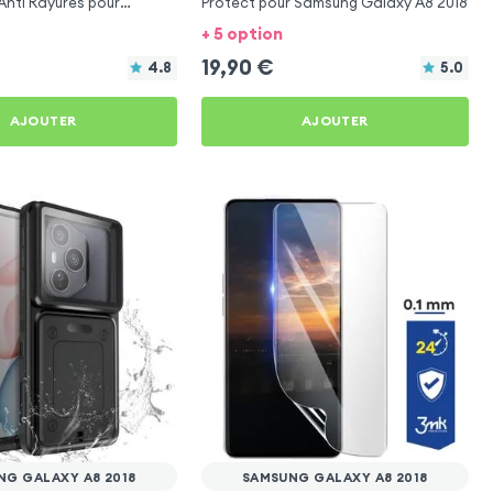
Anti Rayures pour
Protect pour Samsung Galaxy A8 2018
axy A8 2018
+ 5 option
19,90
€
4.8
5.0
AJOUTER
AJOUTER
NG GALAXY A8 2018
SAMSUNG GALAXY A8 2018