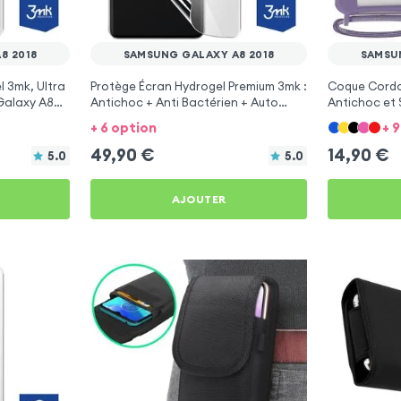
8 2018
SAMSUNG GALAXY A8 2018
SAMSU
l 3mk, Ultra
Protège Écran Hydrogel Premium 3mk :
Coque Cordo
Galaxy A8
Antichoc + Anti Bactérien + Auto
Antichoc et 
Régénérant pour Samsung Galaxy A8
Samsung Gal
+ 6 option
+ 
2018
49,90
€
14,90
€
5.0
5.0
AJOUTER