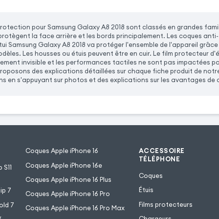
rotection pour Samsung Galaxy A8 2018 sont classés en grandes famill
s protègent la face arrière et les bords principalement. Les coques a
ui Samsung Galaxy A8 2018 va protéger l'ensemble de l'appareil grâce un
dèles. Les housses ou étuis peuvent être en cuir. Le film protecteur d'éc
tement invisible et les performances tactiles ne sont pas impactées pour
roposons des explications détaillées sur chaque fiche produit de notre
s en s'appuyant sur photos et des explications sur les avantages de
Coques Apple iPhone 16
ACCESSOIRE
TÉLÉPHONE
Coques Apple iPhone 16e
 S11
Coques
Coques Apple iPhone 16 Plus
Étuis
ip 7
Coques Apple iPhone 16 Pro
Films protecteurs
old 7
Coques Apple iPhone 16 Pro Max
Chargeurs