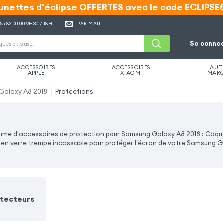
unettes d'éclipse OFFERTES avec le code ECLIPSE
unettes d'éclipse OFFERTES avec le code ECLIPSE
 55 82 00 00
9H30 / 18H
PAR MAIL
Se connec
ACCESSOIRES
ACCESSOIRES
AUT
APPLE
XIAOMI
MAR
Galaxy A8 2018
Protections
me d'accessoires de protection pour Samsung Galaxy A8 2018 : Coques
u bien verre trempe incassable pour protéger l'écran de votre Samsung 
otecteurs