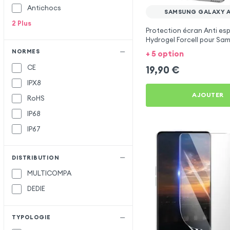
Antichocs
SAMSUNG GALAXY A
2
Plus
Protection écran Anti es
Hydrogel Forcell pour Sa
Galaxy A8 2018
NORMES
+ 5 option
CE
19,90
€
IPX8
AJOUTER
RoHS
IP68
IP67
DISTRIBUTION
MULTICOMPA
DEDIE
TYPOLOGIE