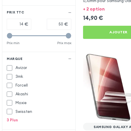
0,10mm pour Samsung Gal
+ 2 option
PRIX TTC
14,90
€
€
€
AJOUTER
Prix min
Prix max
MARQUE
Avizar
3mk
Forcell
Akashi
Moxie
Swissten
3
Plus
SAMSUNG GALAXY A