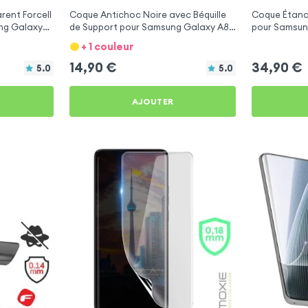
rent Forcell
Coque Antichoc Noire avec Béquille
Coque Étanch
ung Galaxy
de Support pour Samsung Galaxy A8
pour Samsun
2018
+ 1 couleur
14,90
€
34,90
€
5.0
5.0
AJOUTER