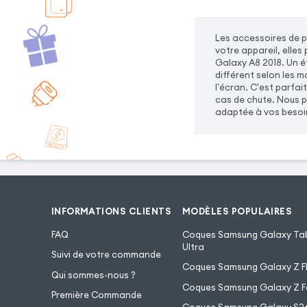
Les accessoires de p
votre appareil, elle
Galaxy A8 2018. Un ét
différent selon les mo
l'écran. C'est parfai
cas de chute. Nous p
adaptée à vos besoin
INFORMATIONS CLIENTS
MODÈLES POPULAIRES
FAQ
Coques Samsung Galaxy Tab
Ultra
Suivi de votre commande
Coques Samsung Galaxy Z Fl
Qui sommes-nous ?
Coques Samsung Galaxy Z F
Première Commande