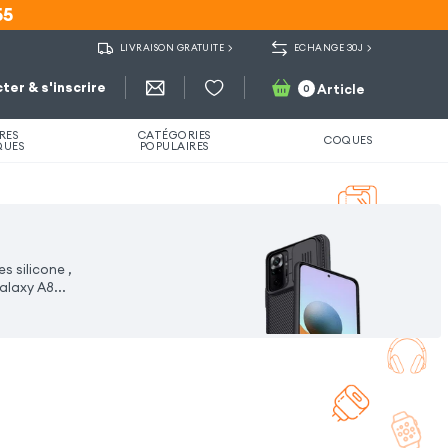
55
55
LIVRAISON GRATUITE
ECHANGE 30J
ter & s'inscrire
Article
0
RES
CATÉGORIES
COQUES
QUES
POPULAIRES
 silicone ,
Galaxy A8
...