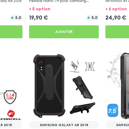
axy A8 2018
Flexible Nano 7H pour Samsung
Antichoc et 
Galaxy A8 2018
Samsung Gal
+ 5 option
+ 6 option
19,90
€
24,90
€
5.0
5.0
AJOUTER
8 2018
SAMSUNG GALAXY A8 2018
SAMSU