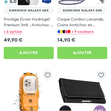
5.0
SAMSUNG GALAXY A50
SAMSUNG GALAXY A50
Protège Écran Hydrogel
Coque Cordon Lavande,
Premium 3mk : Antichoc +
Coins Antichoc et
Anti Bactérien + Auto
Support Vidéo pour
+ 6 option
+ 9 couleurs
Régénérant pour
Samsung Galaxy A50
49,90
€
14,90
€
Samsung Galaxy A50
AJOUTER
AJOUTER