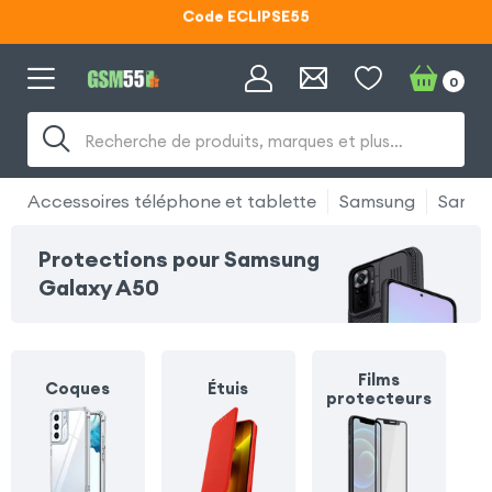
Lunettes d'éclipse OFFERTES
Code ECLIPSE55
0
Recherche de produits, marques et plus…
Accessoires téléphone et tablette
Samsung
Samsu
Protections pour Samsung
Galaxy A50
Films
Coques
Étuis
protecteurs