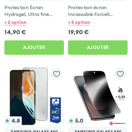
Protection Écran
Protection écran
Hydrogel, Ultra fine
Incassable Forcell
0,10mm pour Samsung
Flexible Nano 7H pour
+ 2 option
+ 5 option
Galaxy A50
Samsung Galaxy A50
14,90
€
19,90
€
AJOUTER
AJOUTER
4.8
5.0
SAMSUNG GALAXY A50
SAMSUNG GALAXY A50