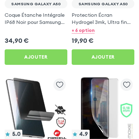
SAMSUNG GALAXY A50
SAMSUNG GALAXY A50
Coque Étanche Intégrale
Protection Écran
IP68 Noir pour Samsung
Hydrogel 3mk, Ultra fin
Galaxy A50
pour Samsung Galaxy
+ 6 option
A50
34,90
€
19,90
€
AJOUTER
AJOUTER
5.0
4.9