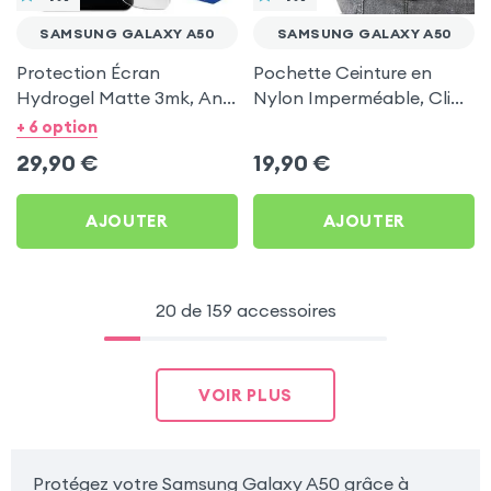
SAMSUNG GALAXY A50
SAMSUNG GALAXY A50
Protection Écran
Pochette Ceinture en
Hydrogel Matte 3mk, Anti
Nylon Imperméable, Clip
Reflets pour Samsung
+ Passant - Noir pour
+ 6 option
Galaxy A50
Samsung Galaxy A50
29,90
€
19,90
€
AJOUTER
AJOUTER
20 de 159 accessoires
VOIR PLUS
Protégez votre Samsung Galaxy A50 grâce à