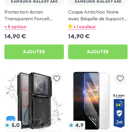
SAMSUNG GALAXY A50
SAMSUNG GALAXY A50
Protection écran
Coque Antichoc Noire
Transparent Forcell
avec Béquille de Support
Flexible Clear pour
pour Samsung Galaxy
+ 5 option
+ 1 couleur
Samsung Galaxy A50
A50
14,90
€
14,90
€
AJOUTER
AJOUTER
5.0
4.9