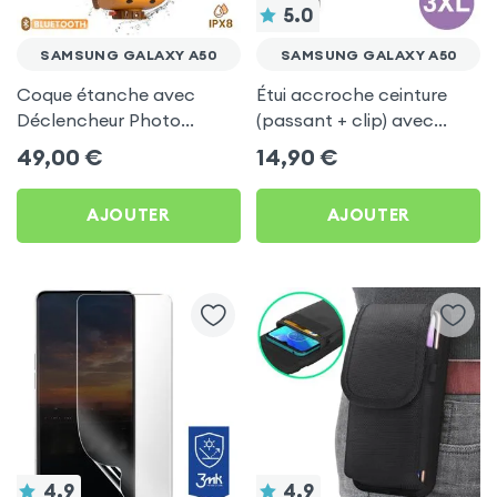
5.0
SAMSUNG GALAXY A50
SAMSUNG GALAXY A50
Coque étanche avec
Étui accroche ceinture
Déclencheur Photo
(passant + clip) avec
Bluetooth pour Samsung
rabat magnétique - Noir
49,00
€
14,90
€
Galaxy A50
pour Samsung Galaxy
A50
AJOUTER
AJOUTER
4.9
4.9