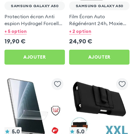
SAMSUNG GALAXY A50
SAMSUNG GALAXY A50
Protection écran Anti
Film Écran Auto
espion Hydrogel Forcell
Régénérant 24h, Moxie
pour Samsung Galaxy
pour Samsung Galaxy
+ 5 option
+ 2 option
A50
A50
19,90
€
24,90
€
AJOUTER
AJOUTER
5.0
5.0