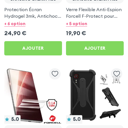
Protection Écran
Verre Flexible Anti-Espion
Hydrogel 3mk, Antichoc
Forcell F-Protect pour
et Anti Rayures pour
Samsung Galaxy A50
+ 6 option
+ 5 option
Samsung Galaxy A50
24,90
€
19,90
€
AJOUTER
AJOUTER
5.0
5.0