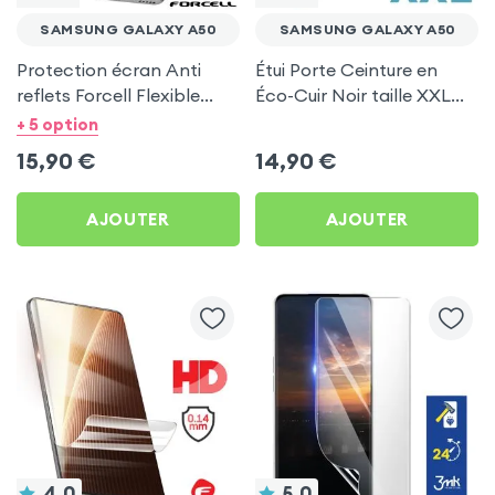
SAMSUNG GALAXY A50
SAMSUNG GALAXY A50
Protection écran Anti
Étui Porte Ceinture en
reflets Forcell Flexible
Éco-Cuir Noir taille XXL
Matt pour Samsung
pour Samsung Galaxy
+ 5 option
Galaxy A50
A50
15,90
€
14,90
€
AJOUTER
AJOUTER
4.0
5.0