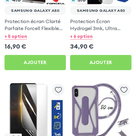
SAMSUNG GALAXY A50
SAMSUNG GALAXY A50
Protection écran Clarté
Protection Écran
Parfaite Forcell Flexible
Hydrogel 3mk, Ultra
HD pour Samsung Galaxy
Résistant pour Samsung
+ 5 option
+ 6 option
A50
Galaxy A50
16,90
€
34,90
€
AJOUTER
AJOUTER