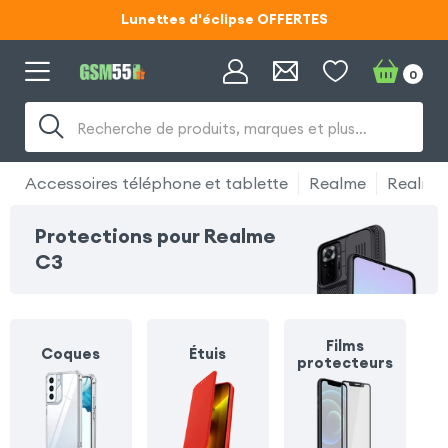
Code ECLIPSE55
Lunettes d'éclipse OFFERTES
0
Code ECLIPSE55
Recherche de produits, marques et plus…
Accessoires téléphone et tablette
Realme
Realme
Protections pour Realme
C3
Films
Coques
Étuis
protecteurs