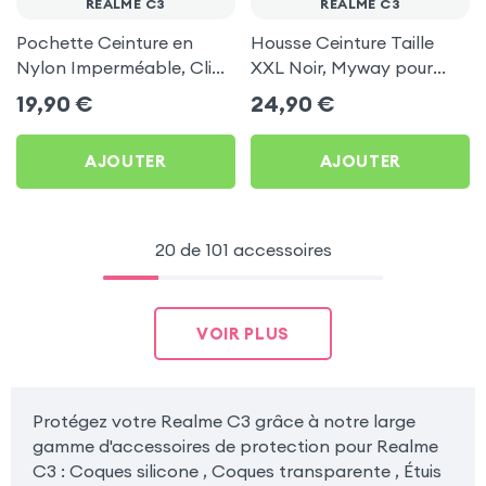
REALME C3
REALME C3
Pochette Ceinture en
Housse Ceinture Taille
Nylon Imperméable, Clip
XXL Noir, Myway pour
+ Passant - Noir pour
Realme C3
19,90
€
24,90
€
Realme C3
AJOUTER
AJOUTER
20 de 101 accessoires
VOIR PLUS
Protégez votre Realme C3 grâce à notre large
gamme d'accessoires de protection pour Realme
C3 : Coques silicone , Coques transparente , Étuis