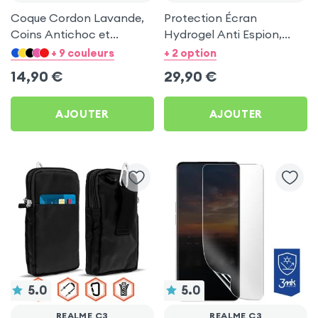
Coque Cordon Lavande,
Protection Écran
Coins Antichoc et
Hydrogel Anti Espion,
Support Vidéo pour
Moxie pour Realme C3
+ 9 couleurs
+ 2 option
Realme C3
14,90
€
29,90
€
AJOUTER
AJOUTER
5.0
5.0
REALME C3
REALME C3