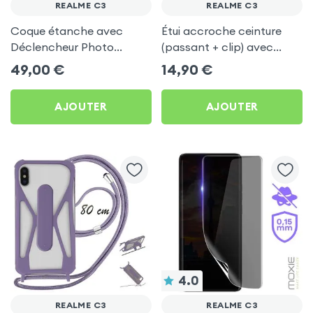
REALME C3
REALME C3
Coque étanche avec
Étui accroche ceinture
Déclencheur Photo
(passant + clip) avec
Bluetooth pour Realme
rabat magnétique - Noir
49,00
€
14,90
€
C3
pour Realme C3
AJOUTER
AJOUTER
4.0
REALME C3
REALME C3