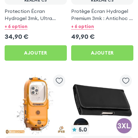
REALME C3
REALME C3
Protection Écran
Protège Écran Hydrogel
Hydrogel 3mk, Ultra
Premium 3mk : Antichoc +
Résistant pour Realme C3
Anti Bactérien + Auto
+ 6 option
+ 6 option
Régénérant pour Realme
34,90
€
49,90
€
C3
AJOUTER
AJOUTER
5.0