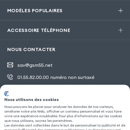
MODÈLES POPULAIRES
ACCESSOIRE TÉLÉPHONE
NOUS CONTACTER
sav@gsm55.net
01.55.82.00.00
numéro non surtaxé
30, bis rue Girard
,
93100 Montreuil
Nous utilisons des cookies
Nous pouvons les placer pour analyser les données de nos visiteurs,
améliorer notre site Web, afficher un contenu personnalisé et vous faire
SUIVEZ NOUS
vivre une expérience inoubliable. Pour plus d'informations sur les cookies
que nous utilisons, ouvrez les paramètres.
Les données sont collectées dans le but de personnaliser la publicité et de
mesurer l'efficacité des campagnes publicitaires. Les données peuvent