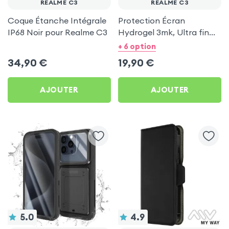
REALME C3
REALME C3
Coque Étanche Intégrale
Protection Écran
IP68 Noir pour Realme C3
Hydrogel 3mk, Ultra fin
pour Realme C3
+ 6 option
34,90
€
19,90
€
AJOUTER
AJOUTER
5.0
4.9