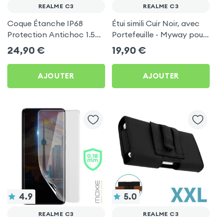
REALME C3
REALME C3
Coque Étanche IP68
Étui simili Cuir Noir, avec
Protection Antichoc 1.5m
Portefeuille - Myway pour
Noir pour Realme C3
Realme C3
24,90
€
19,90
€
AJOUTER
AJOUTER
4.9
5.0
REALME C3
REALME C3