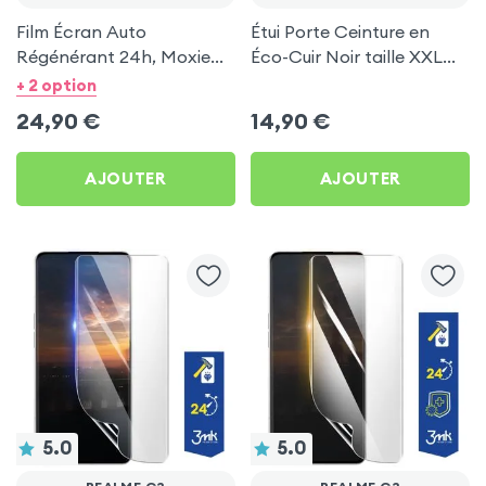
Film Écran Auto
Étui Porte Ceinture en
Régénérant 24h, Moxie
Éco-Cuir Noir taille XXL
pour Realme C3
pour Realme C3
+ 2 option
24,90
€
14,90
€
AJOUTER
AJOUTER
5.0
5.0