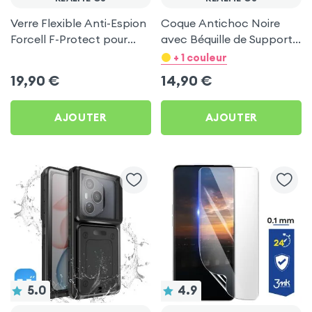
Verre Flexible Anti-Espion
Coque Antichoc Noire
Forcell F-Protect pour
avec Béquille de Support
Realme C3
pour Realme C3
+ 1 couleur
19,90
€
14,90
€
AJOUTER
AJOUTER
5.0
4.9