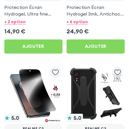
Protection Écran
Protection Écran
Hydrogel, Ultra fine
Hydrogel 3mk, Antichoc
0,10mm pour Realme C3
et Anti Rayures pour
+ 2 option
+ 6 option
Realme C3
14,90
€
24,90
€
AJOUTER
AJOUTER
5.0
5.0
REALME C3
REALME C3