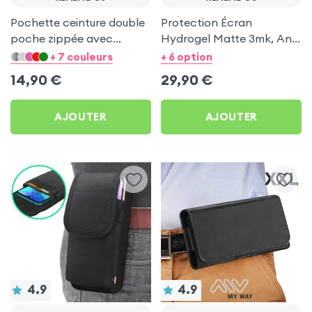
Pochette ceinture double
Protection Écran
poche zippée avec
Hydrogel Matte 3mk, Anti
mousqueton + Lanière -
Reflets pour Realme C3
+ 7 couleurs
+ 6 option
Noir pour Realme C3
14,90
€
29,90
€
AJOUTER
AJOUTER
4.9
4.9