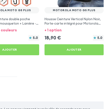
OLA MOTO G5 PLUS
MOTOROLA MOTO G5 PLUS
nture double poche
Housse Ceinture Vertical Nylon Noir,
mousqueton + Lanière -
Porte-carte intégré pour Motorola
torola Moto G5 Plus
Moto G5 Plus
7 couleurs
+ 1 option
18,90
€
5.0
5.0
AJOUTER
AJOUTER