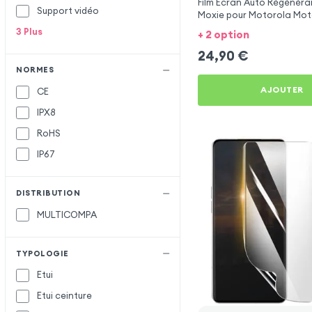
Film Écran Auto Régénéra
Support vidéo
Moxie pour Motorola Mot
3
Plus
+ 2 option
24,90
€
NORMES
AJOUTER
CE
IPX8
RoHS
IP67
DISTRIBUTION
MULTICOMPA
TYPOLOGIE
Etui
Etui ceinture