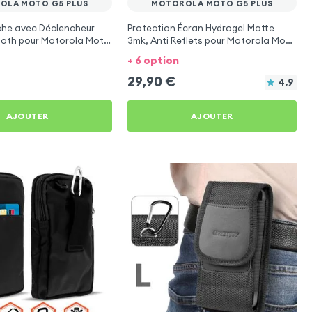
OLA MOTO G5 PLUS
MOTOROLA MOTO G5 PLUS
he avec Déclencheur
Protection Écran Hydrogel Matte
ooth pour Motorola Moto
3mk, Anti Reflets pour Motorola Moto
G5 Plus
+ 6 option
29,90
€
4.9
AJOUTER
AJOUTER