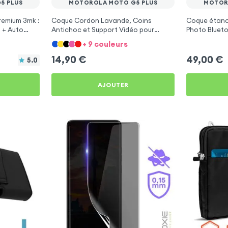
5 PLUS
MOTOROLA MOTO G5 PLUS
MOTOR
remium 3mk :
Coque Cordon Lavande, Coins
Coque étanc
 + Auto
Antichoc et Support Vidéo pour
Photo Bluet
la Moto G5
Motorola Moto G5 Plus
G5 Plus
+ 9 couleurs
14,90
€
49,00
€
5.0
AJOUTER