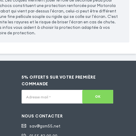
s. Les coques viennent jouer le rôle de seconde peau pour
ti-chocs constituent une protection renforcée pour Motorola
bat qui vient par-dessus l'écran, celui-ci peut être différent
 fine pellicule souple ou rigide qui se colle sur l'écran. C'est
e les rayures et le risque de briser l'écran en cas de chute.
 infos vous aident à choisir la protection adaptée à vos
ire de protection.
5% OFFERTS SUR VOTRE PREMIÈRE
COMMANDE
OK
Adresse mail
*
NOUS CONTACTER
sav@gsm55.net