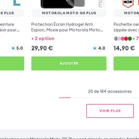
5 PLUS
MOTOROLA MOTO G5 PLUS
MOTOR
einture
Protection Écran Hydrogel Anti
Pochette cei
Noir pour
Espion, Moxie pour Motorola Moto
zippée avec 
G5 Plus
Noir pour Mo
+ 2 option
+ 
29,90
€
14,90
€
5.0
4.0
AJOUTER
20 de 184 accessoires
VOIR PLUS