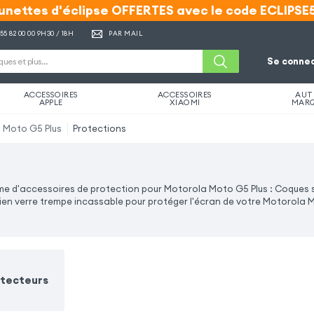
unettes d'éclipse OFFERTES avec le code ECLIPSE
unettes d'éclipse OFFERTES avec le code ECLIPSE
 55 82 00 00
9H30 / 18H
PAR MAIL
Se connec
ACCESSOIRES
ACCESSOIRES
AUT
APPLE
XIAOMI
MAR
 Moto G5 Plus
Protections
e d'accessoires de protection pour Motorola Moto G5 Plus : Coques si
 bien verre trempe incassable pour protéger l'écran de votre Motorola 
otecteurs