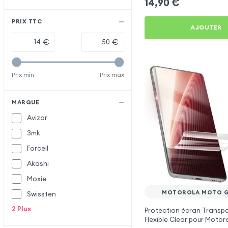
14,90
€
PRIX TTC
AJOUTER
€
€
Prix min
Prix max
MARQUE
Avizar
3mk
Forcell
Akashi
Moxie
MOTOROLA MOTO G
Swissten
2
Plus
Protection écran Transpa
Flexible Clear pour Moto