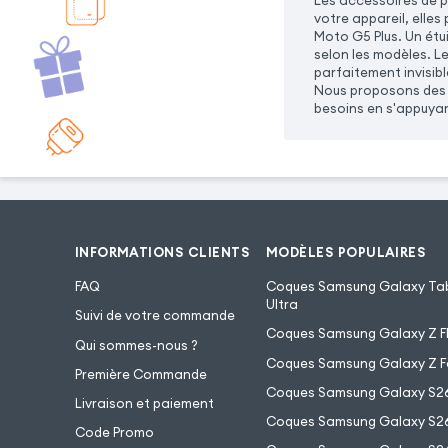
Les accessoires de p
votre appareil, elle
Moto G5 Plus. Un étui
selon les modèles. Les
parfaitement invisibl
Nous proposons des e
besoins en s'appuyan
INFORMATIONS CLIENTS
MODÈLES POPULAIRES
FAQ
Coques Samsung Galaxy Tab
Ultra
Suivi de votre commande
Coques Samsung Galaxy Z Fl
Qui sommes-nous ?
Coques Samsung Galaxy Z F
Première Commande
Coques Samsung Galaxy S2
Livraison et paiement
Coques Samsung Galaxy S26
Code Promo