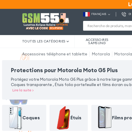
L
L
FRANÇAIS
01
ACCESSOIRES
TOUTES LES CATÉGORIES
SAMSUNG
Accessoires téléphone et tablette
Motorola
Motorola
Protections pour Motorola Moto G5 Plus
Protégez votre Motorola Moto G5 Plus grâce à notre large gamm
Coques transparente , Étuis folio portefeuille et films écran ou
Lire la suite
>
Coques
Étuis
Films pr