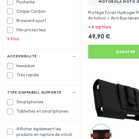
MOTOROLA MOTO G
Pochette
Coque Cordon
Protège Écran Hydrogel P
Antichoc + Anti Bactérien
Brassard sport
Régénérant pour Motoro
+ 6 option
Plus
Film protecteur
49,90
€
9
Plus
AJOUTER
ACCESSIBILITÉ
Immédiat
Très rapide
TYPE D'APPAREIL SUPPORTÉ
Smartphones
Tablettes et smartphones
Afficher également les
produits en rupture de stock