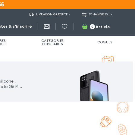
55
55
LIVRAISON GRATUITE
ECHANGE 30J
ter & s'inscrire
Article
0
RES
CATÉGORIES
COQUES
QUES
POPULAIRES
licone ,
Moto G5 Pl
...