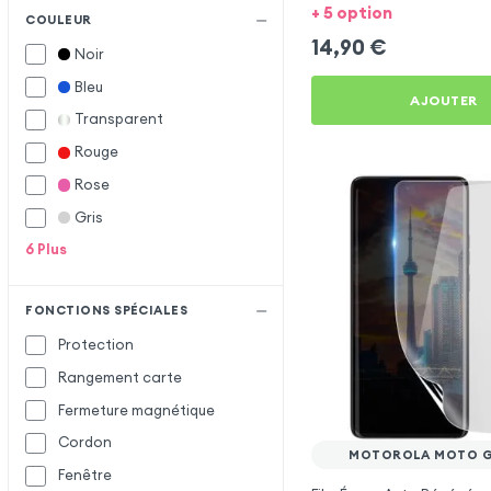
Plus
+ 5 option
COULEUR
14,90
€
Noir
Bleu
AJOUTER
Transparent
Rouge
Rose
Gris
6
Plus
FONCTIONS SPÉCIALES
Protection
Rangement carte
Fermeture magnétique
Cordon
MOTOROLA MOTO G
Fenêtre