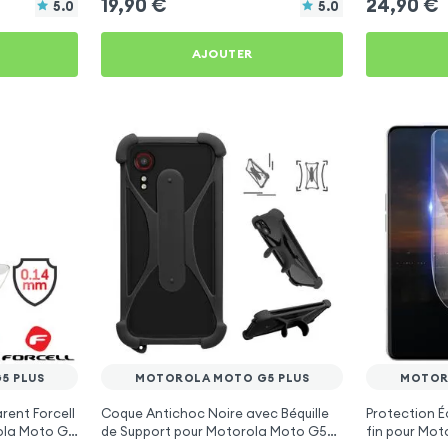
19,90
€
24,90
€
5.0
5.0
AJOUTER
5 PLUS
MOTOROLA MOTO G5 PLUS
MOTOR
rent Forcell
Coque Antichoc Noire avec Béquille
Protection É
rola Moto G5
de Support pour Motorola Moto G5
fin pour Mot