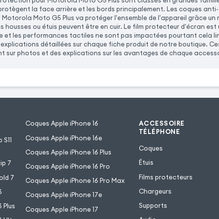
rotection pour Motorola Moto G5 Plus sont classés en grandes famille
s protègent la face arrière et les bords principalement. Les coques an
 Motorola Moto G5 Plus va protéger l'ensemble de l'appareil grâce un ra
 housses ou étuis peuvent être en cuir. Le film protecteur d'écran est une
e et les performances tactiles ne sont pas impactées pourtant cela limit
xplications détaillées sur chaque fiche produit de notre boutique. Ces
t sur photos et des explications sur les avantages de chaque accesso
Coques Apple iPhone 16
ACCESSOIRE
TÉLÉPHONE
Coques Apple iPhone 16e
 S11
Coques
Coques Apple iPhone 16 Plus
Étuis
ip 7
Coques Apple iPhone 16 Pro
Films protecteurs
old 7
Coques Apple iPhone 16 Pro Max
Chargeurs
6
Coques Apple iPhone 17e
Supports
 Plus
Coques Apple iPhone 17