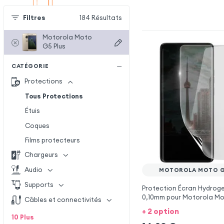
Filtres
184
Résultats
Motorola Moto
G5 Plus
CATÉGORIE
Protections
Tous Protections
Étuis
Coques
Films protecteurs
Chargeurs
Audio
MOTOROLA MOTO G
Supports
Protection Écran Hydrogel
0,10mm pour Motorola Mo
Câbles et connectivités
+ 2 option
10
Plus