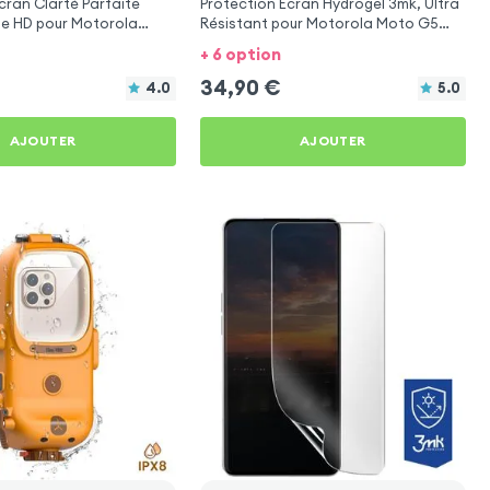
cran Clarté Parfaite
Protection Écran Hydrogel 3mk, Ultra
ble HD pour Motorola
Résistant pour Motorola Moto G5
s
Plus
+ 6 option
34,90
€
4.0
5.0
AJOUTER
AJOUTER