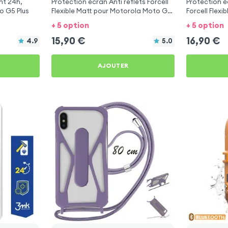
nt 24h,
Protection écran Anti reflets Forcell
Protection é
o G5 Plus
Flexible Matt pour Motorola Moto G5
Forcell Flexi
Plus
Moto G5 Plu
+ 5 option
+ 5 option
15,90
€
16,90
€
4.9
5.0
AJOUTER