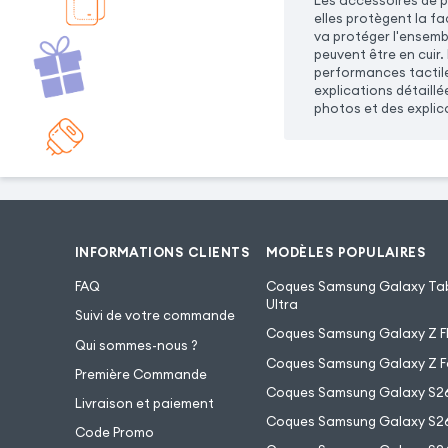
Les accessoires de p
elles protègent la f
va protéger l'ensembl
peuvent être en cuir. 
performances tactile
explications détaillé
photos et des explic
INFORMATIONS CLIENTS
MODÈLES POPULAIRES
FAQ
Coques Samsung Galaxy Tab
Ultra
Suivi de votre commande
Coques Samsung Galaxy Z Fl
Qui sommes-nous ?
Coques Samsung Galaxy Z F
Première Commande
Coques Samsung Galaxy S2
Livraison et paiement
Coques Samsung Galaxy S26
Code Promo