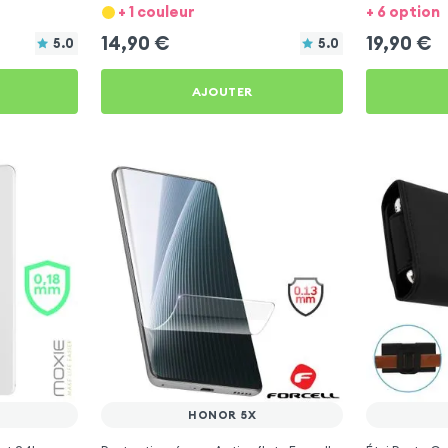
+ 1 couleur
+ 6 option
14,90
€
19,90
€
5.0
5.0
AJOUTER
HONOR 5X