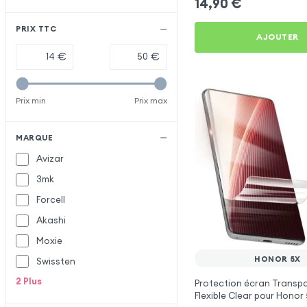
14,90
€
PRIX TTC
AJOUTER
€
€
Prix min
Prix max
MARQUE
Avizar
3mk
Forcell
Akashi
Moxie
HONOR 5X
Swissten
2
Plus
Protection écran Transpa
Flexible Clear pour Honor