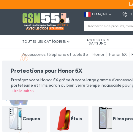
L
L
FRANÇAIS
01
ACCESSOIRES
TOUTES LES CATÉGORIES
SAMSUNG
Accessoires téléphone et tablette
Honor
Honor 5X
Protections pour Honor 5X
Protégez votre Honor 5X grâce à notre large gamme d'accessoire
portefeuille et films écran ou bien verre trempe incassable po
Lire la suite
>
Coques
Étuis
Films pr