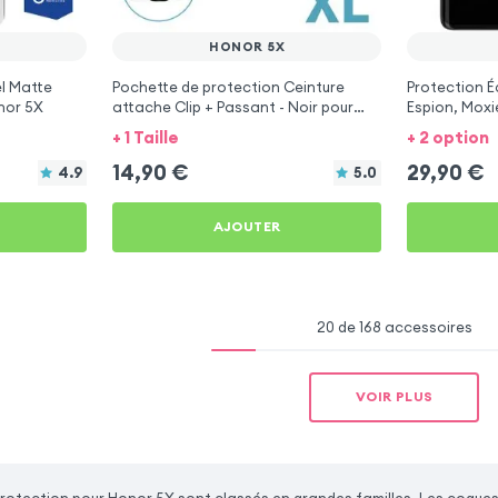
HONOR 5X
l Matte
Pochette de protection Ceinture
Protection É
nor 5X
attache Clip + Passant - Noir pour
Espion, Moxi
Honor 5X
+ 1 Taille
+ 2 option
14,90
€
29,90
€
4.9
5.0
AJOUTER
20 de 168 accessoires
VOIR PLUS