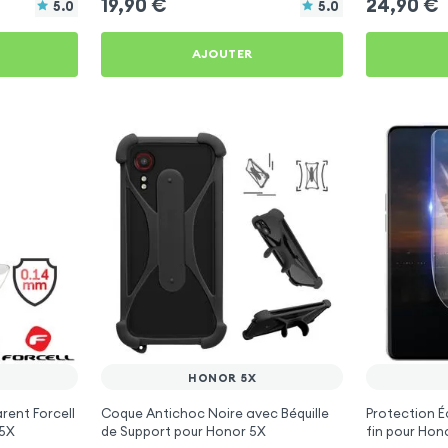
19,90
€
24,90
€
5.0
5.0
AJOUTER
HONOR 5X
rent Forcell
Coque Antichoc Noire avec Béquille
Protection É
 5X
de Support pour Honor 5X
fin pour Hon