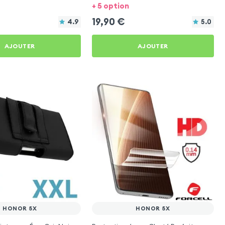
+ 5 option
19,90
€
4.9
5.0
AJOUTER
AJOUTER
HONOR 5X
HONOR 5X