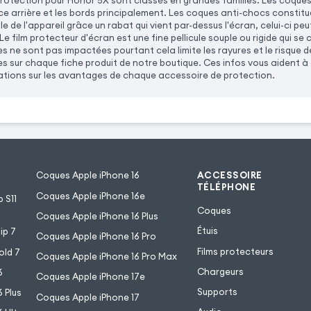
rotection pour Honor 5X sont classés en grandes familles. Les coques 
ace arrière et les bords principalement. Les coques anti-chocs consti
e de l'appareil grâce un rabat qui vient par-dessus l'écran, celui-ci pe
Le film protecteur d'écran est une fine pellicule souple ou rigide qui se c
s ne sont pas impactées pourtant cela limite les rayures et le risque 
es sur chaque fiche produit de notre boutique. Ces infos vous aident à
ations sur les avantages de chaque accessoire de protection.
Coques Apple iPhone 16
ACCESSOIRE
TÉLÉPHONE
Coques Apple iPhone 16e
 S11
Coques
Coques Apple iPhone 16 Plus
Étuis
ip 7
Coques Apple iPhone 16 Pro
Films protecteurs
old 7
Coques Apple iPhone 16 Pro Max
Chargeurs
6
Coques Apple iPhone 17e
Supports
 Plus
Coques Apple iPhone 17