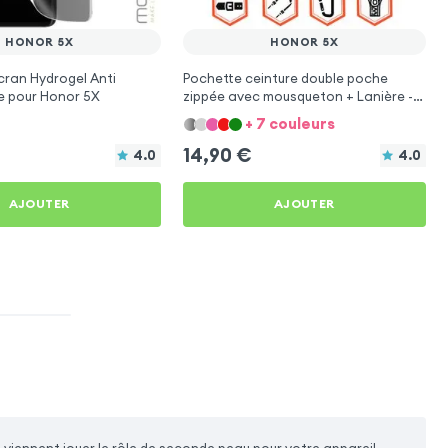
HONOR 5X
HONOR 5X
cran Hydrogel Anti
Pochette ceinture double poche
e pour Honor 5X
zippée avec mousqueton + Lanière -
Noir pour Honor 5X
+ 7 couleurs
14,90
€
4.0
4.0
AJOUTER
AJOUTER