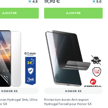
19,90
€
4.8
5.0
AJOUTER
AJOUTER
HONOR 5X
HONOR 5X
cran Hydrogel 3mk, Ultra
Protection écran Anti espion
or 5X
Hydrogel Forcell pour Honor 5X