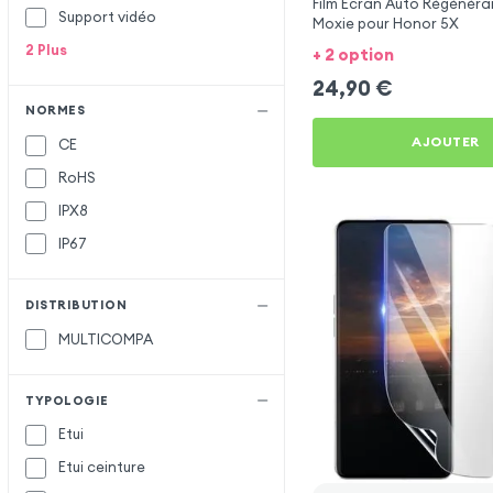
Film Écran Auto Régénéra
Support vidéo
Moxie pour Honor 5X
2
Plus
+ 2 option
24,90
€
NORMES
AJOUTER
CE
RoHS
IPX8
IP67
DISTRIBUTION
MULTICOMPA
TYPOLOGIE
Etui
Etui ceinture