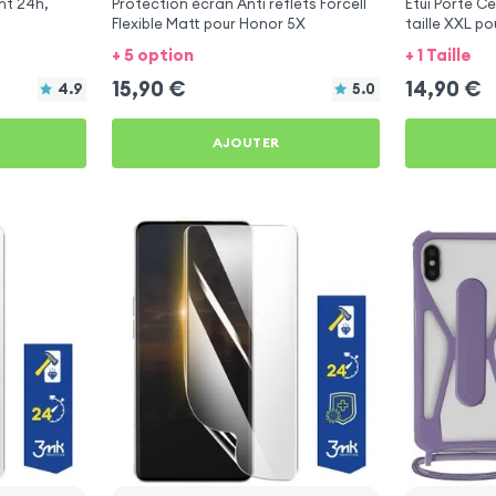
nt 24h,
Protection écran Anti reflets Forcell
Étui Porte Ce
Flexible Matt pour Honor 5X
taille XXL p
+ 5 option
+ 1 Taille
15,90
€
14,90
€
4.9
5.0
AJOUTER