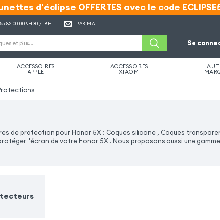
unettes d'éclipse OFFERTES avec le code ECLIPSE
unettes d'éclipse OFFERTES avec le code ECLIPSE
 55 82 00 00
9H30 / 18H
PAR MAIL
Se connec
ACCESSOIRES
ACCESSOIRES
AUT
APPLE
XIAOMI
MAR
Protections
s de protection pour Honor 5X : Coques silicone , Coques transparente
ur protéger l'écran de votre Honor 5X . Nous proposons aussi une gamm
otecteurs