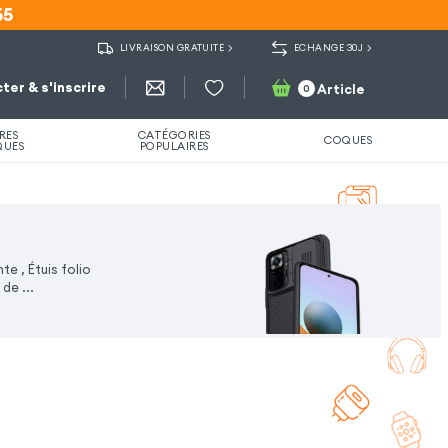
55
55
LIVRAISON GRATUITE
ECHANGE 30J
ter & s'inscrire
Article
0
RES
CATÉGORIES
COQUES
QUES
POPULAIRES
 , Étuis folio
e de
...