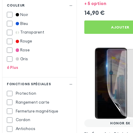
+ 5 option
COULEUR
14,90
€
Noir
Bleu
AJOUTER
Transparent
Rouge
Rose
Gris
6
Plus
FONCTIONS SPÉCIALES
Protection
Rangement carte
Fermeture magnétique
Cordon
HONOR 5X
Antichocs