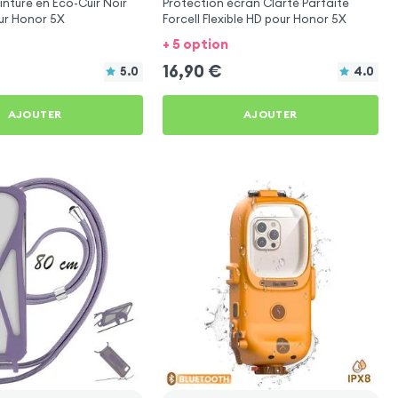
inture en Éco-Cuir Noir
Protection écran Clarté Parfaite
our Honor 5X
Forcell Flexible HD pour Honor 5X
+ 5 option
16,90
€
5.0
4.0
AJOUTER
AJOUTER