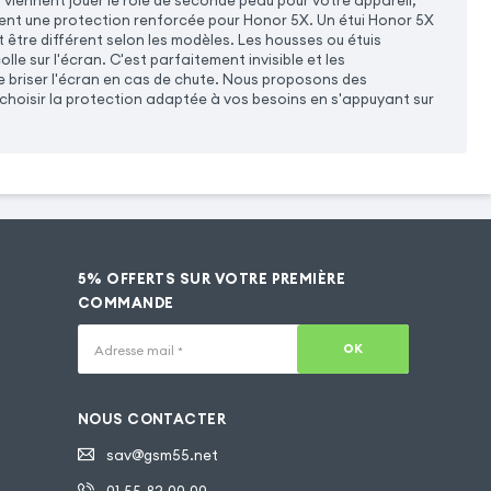
viennent jouer le rôle de seconde peau pour votre appareil,
tuent une protection renforcée pour Honor 5X. Un étui Honor 5X
ut être différent selon les modèles. Les housses ou étuis
olle sur l'écran. C'est parfaitement invisible et les
de briser l'écran en cas de chute. Nous proposons des
 choisir la protection adaptée à vos besoins en s'appuyant sur
5% OFFERTS SUR VOTRE PREMIÈRE
COMMANDE
OK
Adresse mail
*
NOUS CONTACTER
sav@gsm55.net