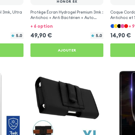
HONOR 5X
l 3mk, Ultra
Protège Écran Hydrogel Premium 3mk :
Coque Cordo
Antichoc + Anti Bactérien + Auto
Antichoc et 
Régénérant pour Honor 5X
Honor 5X
+ 6 option
+ 
49,90
€
14,90
€
5.0
5.0
AJOUTER