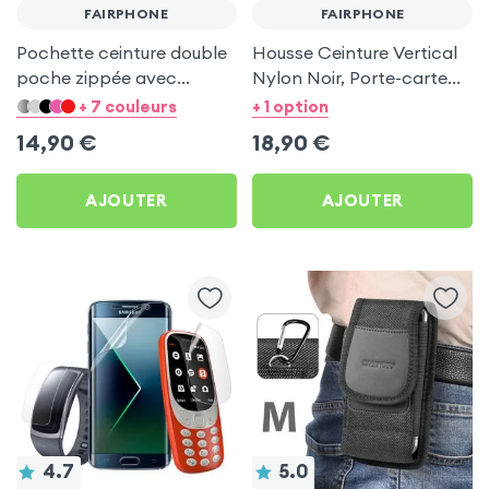
FAIRPHONE
FAIRPHONE
Pochette ceinture double
Housse Ceinture Vertical
poche zippée avec
Nylon Noir, Porte-carte
mousqueton + Lanière -
intégré pour Fairphone
+ 7 couleurs
+ 1 option
Bleu nuit pour Fairphone
14,90
€
18,90
€
AJOUTER
AJOUTER
4.7
5.0