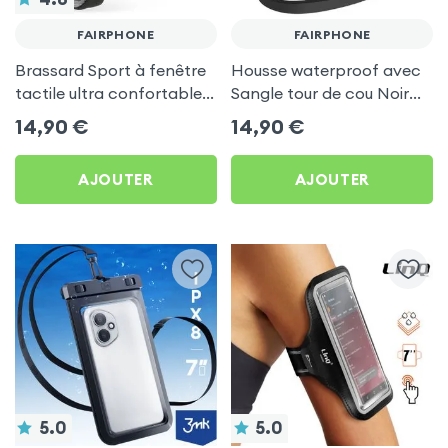
FAIRPHONE
FAIRPHONE
Brassard Sport à fenêtre
Housse waterproof avec
tactile ultra confortable
Sangle tour de cou Noir
pour Fairphone
pour Fairphone
14,90
€
14,90
€
AJOUTER
AJOUTER
5.0
5.0