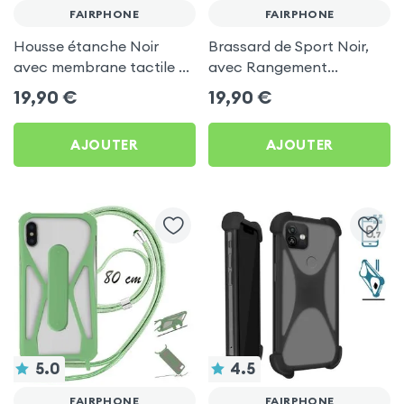
FAIRPHONE
FAIRPHONE
Housse étanche Noir
Brassard de Sport Noir,
avec membrane tactile +
avec Rangement
Dragonne pour Fairphone
Carte/clé LinQ pour
19,90
€
19,90
€
Fairphone
AJOUTER
AJOUTER
5.0
4.5
FAIRPHONE
FAIRPHONE