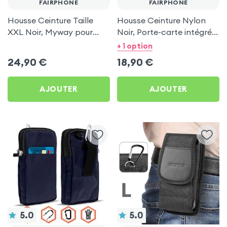
FAIRPHONE
FAIRPHONE
Housse Ceinture Taille
Housse Ceinture Nylon
XXL Noir, Myway pour
Noir, Porte-carte intégré,
Fairphone
Taille L pour Fairphone
+ 1 option
24,90
€
18,90
€
AJOUTER
AJOUTER
5.0
5.0