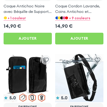
Coque Antichoc Noire
Coque Cordon Lavande,
avec Béquille de Support
Coins Antichoc et
pour Fairphone
Support Vidéo pour
+ 1 couleur
+ 9 couleurs
Fairphone
14,90
€
14,90
€
AJOUTER
AJOUTER
5.0
5.0
FAIRPHONE
FAIRPHONE