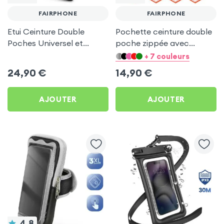
FAIRPHONE
FAIRPHONE
Etui Ceinture Double
Pochette ceinture double
Poches Universel et
poche zippée avec
Porte-cartes - Noir pour
mousqueton + Lanière -
+ 7 couleurs
Fairphone
Gris pour Fairphone
24,90
€
14,90
€
AJOUTER
AJOUTER
4.8