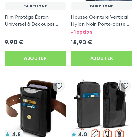
FAIRPHONE
FAIRPHONE
Film Protège Écran
Housse Ceinture Vertical
Universel à Découper
Nylon Noir, Porte-carte
pour Fairphone
intégré pour Fairphone
+ 1 option
9,90
€
18,90
€
AJOUTER
AJOUTER
4.8
4.0