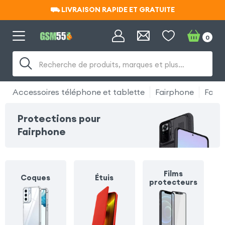
⛟ LIVRAISON RAPIDE ET GRATUITE
⛟ LIVRAISON RAPIDE ET GRATUITE
0
Recherche de produits, marques et plus…
Accessoires téléphone et tablette
Fairphone
Fair
Protections pour
Fairphone
Films
Coques
Étuis
protecteurs