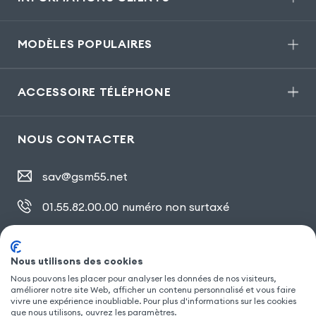
MODÈLES POPULAIRES
ACCESSOIRE TÉLÉPHONE
NOUS CONTACTER
sav@gsm55.net
01.55.82.00.00
numéro non surtaxé
30, bis rue Girard
,
93100 Montreuil
Nous utilisons des cookies
Nous pouvons les placer pour analyser les données de nos visiteurs,
SUIVEZ NOUS
améliorer notre site Web, afficher un contenu personnalisé et vous faire
vivre une expérience inoubliable. Pour plus d'informations sur les cookies
que nous utilisons, ouvrez les paramètres.