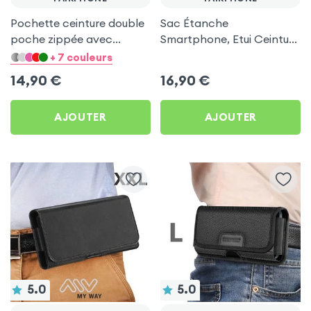
Pochette ceinture double
Sac Étanche
poche zippée avec
Smartphone, Etui Ceinture
mousqueton + Lanière -
à Sangle Réglable, 100%
+ 7 couleurs
Noir pour Fairphone
Tactile - Noir pour
14,90
€
16,90
€
Fairphone
AJOUTER
AJOUTER
5.0
5.0