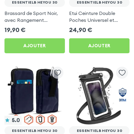
ESSENTIELB HEYOU 30
ESSENTIELB HEYOU 30
Brassard de Sport Noir,
Etui Ceinture Double
avec Rangement
Poches Universel et
Carte/clé LinQ pour
Porte-cartes - Noir pour
19,90
€
24,90
€
Essentielb HEYou 30
Essentielb HEYou 30
AJOUTER
AJOUTER
5.0
ESSENTIELB HEYOU 30
ESSENTIELB HEYOU 30