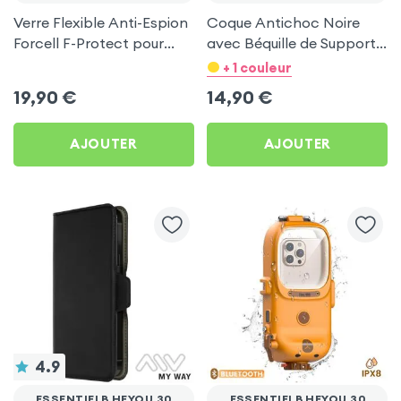
Verre Flexible Anti-Espion
Coque Antichoc Noire
Forcell F-Protect pour
avec Béquille de Support
Essentielb HEYou 30
pour Essentielb HEYou 30
+ 1 couleur
19,90
€
14,90
€
AJOUTER
AJOUTER
4.9
ESSENTIELB HEYOU 30
ESSENTIELB HEYOU 30