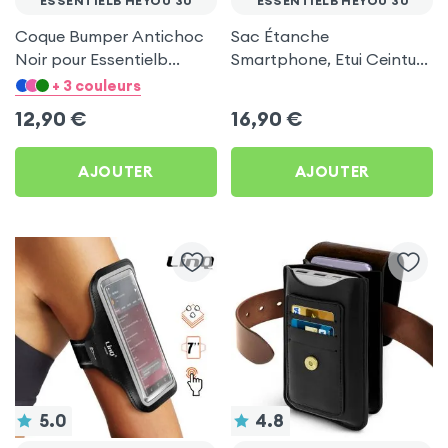
ESSENTIELB HEYOU 30
ESSENTIELB HEYOU 30
Coque Bumper Antichoc
Sac Étanche
Noir pour Essentielb
Smartphone, Etui Ceinture
HEYou 30
à Sangle Réglable, 100%
+ 3 couleurs
Tactile - Noir pour
12,90
€
16,90
€
Essentielb HEYou 30
AJOUTER
AJOUTER
5.0
4.8