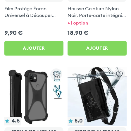
Film Protège Écran
Housse Ceinture Nylon
Universel à Découper
Noir, Porte-carte intégré,
pour Essentielb HEYou 30
Taille L pour Essentielb
+ 1 option
HEYou 30
9,90
€
18,90
€
AJOUTER
AJOUTER
4.5
5.0