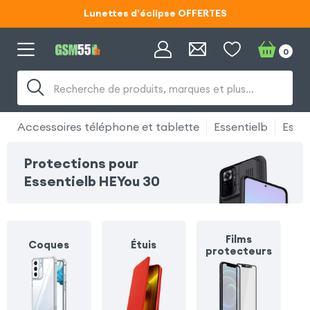
Lunettes d'éclipse OFFERTES
Code ECLIPSE55
0
Lunettes d'éclipse OFFERTES
Recherche de produits, marques et plus…
Code ECLIPSE55
Accessoires téléphone et tablette
Essentielb
Esse
Protections pour
Essentielb HEYou 30
Films
Coques
Étuis
protecteurs