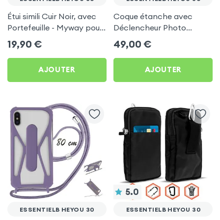
Étui simili Cuir Noir, avec
Coque étanche avec
Portefeuille - Myway pour
Déclencheur Photo
Essentielb HEYou 30
Bluetooth pour Essentielb
19,90
€
49,00
€
HEYou 30
AJOUTER
AJOUTER
5.0
ESSENTIELB HEYOU 30
ESSENTIELB HEYOU 30