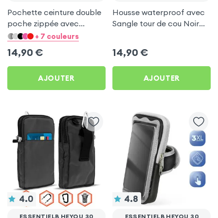
Pochette ceinture double
Housse waterproof avec
poche zippée avec
Sangle tour de cou Noir
mousqueton + Lanière -
pour Essentielb HEYou 30
+ 7 couleurs
Bleu nuit pour Essentielb
14,90
€
14,90
€
HEYou 30
AJOUTER
AJOUTER
4.0
4.8
ESSENTIELB HEYOU 30
ESSENTIELB HEYOU 30