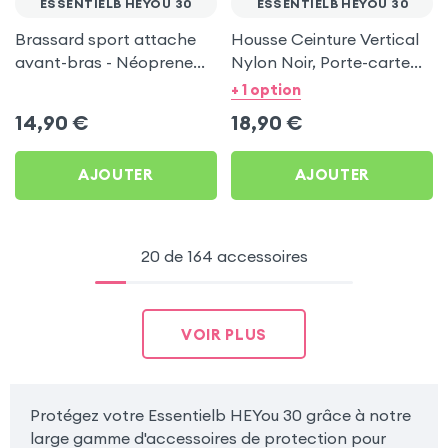
ESSENTIELB HEYOU 30
ESSENTIELB HEYOU 30
Brassard sport attache
Housse Ceinture Vertical
avant-bras - Néoprene
Nylon Noir, Porte-carte
pour Essentielb HEYou 30
intégré pour Essentielb
+ 1 option
HEYou 30
14,90
€
18,90
€
AJOUTER
AJOUTER
20 de 164 accessoires
VOIR PLUS
Protégez votre Essentielb HEYou 30 grâce à notre
large gamme d'accessoires de protection pour