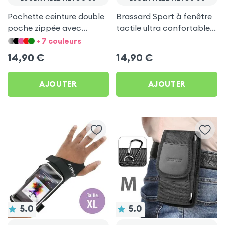
Pochette ceinture double
Brassard Sport à fenêtre
poche zippée avec
tactile ultra confortable
mousqueton + Lanière -
pour Essentielb HEYou 30
+ 7 couleurs
Gris pour Essentielb
14,90
€
14,90
€
HEYou 30
AJOUTER
AJOUTER
5.0
5.0