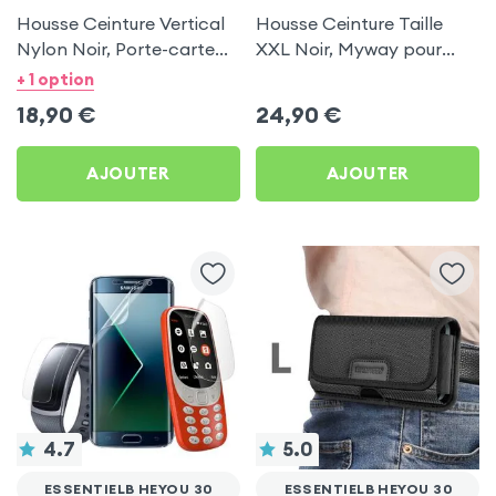
Housse Ceinture Vertical
Housse Ceinture Taille
Nylon Noir, Porte-carte
XXL Noir, Myway pour
intégré pour Essentielb
Essentielb HEYou 30
+ 1 option
HEYou 30
18,90
€
24,90
€
AJOUTER
AJOUTER
4.7
5.0
ESSENTIELB HEYOU 30
ESSENTIELB HEYOU 30