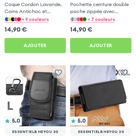
Coque Cordon Lavande,
Pochette ceinture double
Coins Antichoc et
poche zippée avec
Support Vidéo pour
mousqueton + Lanière -
+ 9 couleurs
+ 7 couleurs
Essentielb HEYou 30
Noir pour Essentielb
14,90
€
14,90
€
HEYou 30
AJOUTER
AJOUTER
5.0
5.0
ESSENTIELB HEYOU 30
ESSENTIELB HEYOU 30