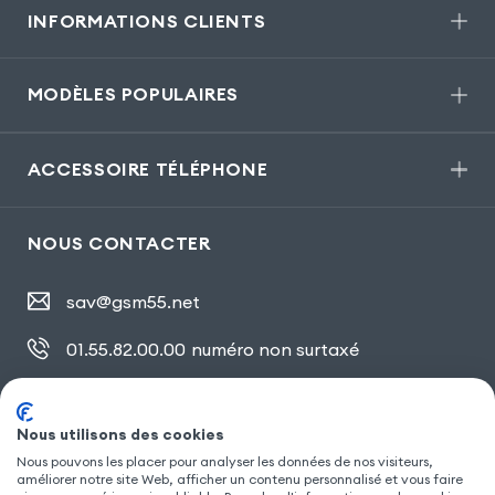
INFORMATIONS CLIENTS
MODÈLES POPULAIRES
ACCESSOIRE TÉLÉPHONE
NOUS CONTACTER
sav@gsm55.net
01.55.82.00.00
numéro non surtaxé
30, bis rue Girard
,
93100 Montreuil
Nous utilisons des cookies
Nous pouvons les placer pour analyser les données de nos visiteurs,
SUIVEZ NOUS
améliorer notre site Web, afficher un contenu personnalisé et vous faire