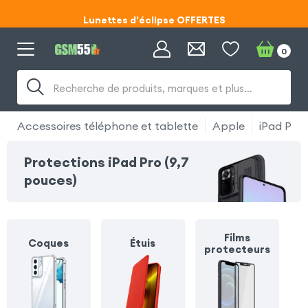
Lunettes d'éclipse OFFERTES
Code ECLIPSE55
0
Lunettes d'éclipse OFFERTES
Recherche de produits, marques et plus…
Code ECLIPSE55
Accessoires téléphone et tablette
Apple
iPad Pro 
Protections iPad Pro (9,7
pouces)
Films
Coques
Étuis
protecteurs