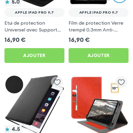
5.0
APPLE IPAD PRO 9.7
APPLE IPAD PRO 9.7
Etui de protection
Film de protection Verre
Universel avec Support
trempé 0.3mm Anti-
360° Rotatif avec
Explosion pour Apple iPad
16,90
€
16,90
€
système d'accroche
Pro 9.7
grappin pour Apple iPad
AJOUTER
AJOUTER
Pro 9.7
4.5