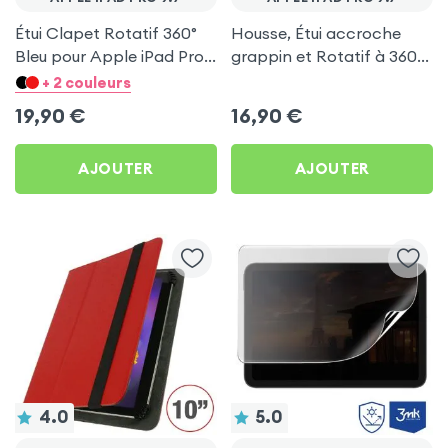
Étui Clapet Rotatif 360°
Housse, Étui accroche
Bleu pour Apple iPad Pro
grappin et Rotatif à 360°
9.7
- Noir pour Apple iPad Pro
+ 2 couleurs
9.7
19,90
€
16,90
€
AJOUTER
AJOUTER
4.0
5.0