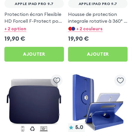
APPLE IPAD PRO 9.7
APPLE IPAD PRO 9.7
Protection écran Flexible
Housse de protection
HD Forcell F-Protect pour
integrale rotative à 360° -
Apple iPad Pro 9.7
Noir pour Apple iPad Pro
+ 2 option
+ 2 couleurs
9.7
19,90
€
19,90
€
AJOUTER
AJOUTER
5.0