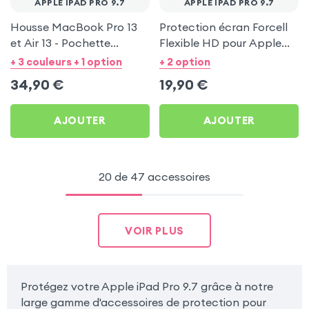
APPLE IPAD PRO 9.7
APPLE IPAD PRO 9.7
Housse MacBook Pro 13
Protection écran Forcell
et Air 13 - Pochette
Flexible HD pour Apple
Zippée MW Basics ²Life
iPad Pro 9.7
+ 3 couleurs + 1 option
+ 2 option
Noir
34,90
€
19,90
€
AJOUTER
AJOUTER
20 de 47 accessoires
VOIR PLUS
Protégez votre Apple iPad Pro 9.7 grâce à notre
large gamme d'accessoires de protection pour