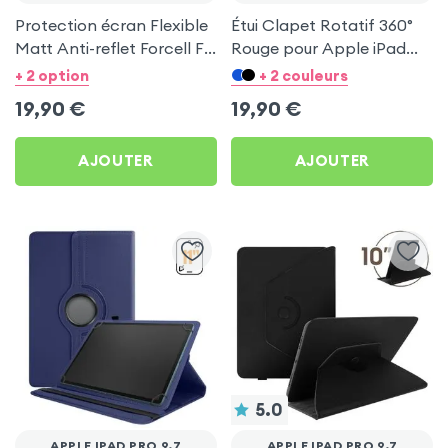
Protection écran Flexible
Étui Clapet Rotatif 360°
Matt Anti-reflet Forcell F-
Rouge pour Apple iPad
Protect pour Apple iPad
Pro 9.7
+ 2 option
+ 2 couleurs
Pro 9.7
19,90
€
19,90
€
AJOUTER
AJOUTER
5.0
APPLE IPAD PRO 9.7
APPLE IPAD PRO 9.7