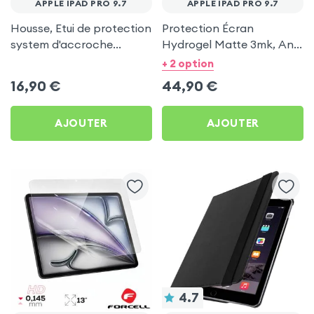
APPLE IPAD PRO 9.7
APPLE IPAD PRO 9.7
Housse, Etui de protection
Protection Écran
system d'accroche
Hydrogel Matte 3mk, Anti
Grappin aux 4 coins -
Reflets pour Apple iPad
+ 2 option
Rouge pour Apple iPad
Pro 9.7
16,90
€
44,90
€
Pro 9.7
AJOUTER
AJOUTER
4.7