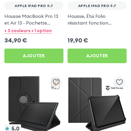
APPLE IPAD PRO 9.7
APPLE IPAD PRO 9.7
Housse MacBook Pro 13
Housse, Étui Folio
et Air 13 - Pochette
résistant fonction
Zippée MW Basics ²Life
Support Vidéo - Bleu pour
+ 3 couleurs + 1 option
Bleu Nuit / Rose
Apple iPad Pro 9.7
34,90
€
19,90
€
AJOUTER
AJOUTER
5.0