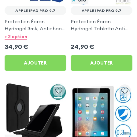
APPLE IPAD PRO 9.7
APPLE IPAD PRO 9.7
Protection Écran
Protection Écran
Hydrogel 3mk, Antichoc
Hydrogel Tablette Anti
et Anti Rayures pour
Traces, Moxie pour Apple
+ 2 option
Apple iPad Pro 9.7
iPad Pro 9.7
34,90
€
24,90
€
AJOUTER
AJOUTER