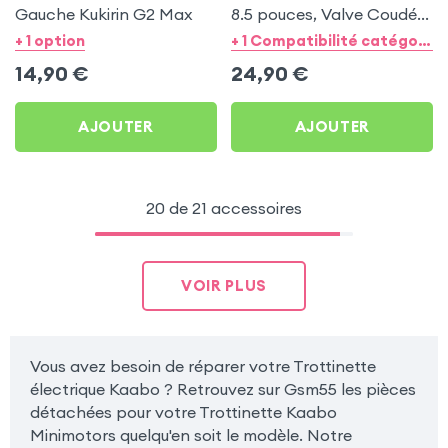
Gauche Kukirin G2 Max
8.5 pouces, Valve Coudée
90° pour Dualtron,
+ 1 option
+ 1 Compatibilité catégorie
Speedway Leger, Kaabo
14,90
€
24,90
€
Skywalker 8 / 8H, Zero,
VSETT
AJOUTER
AJOUTER
20 de 21 accessoires
VOIR PLUS
Vous avez besoin de réparer votre Trottinette
électrique Kaabo ? Retrouvez sur Gsm55 les pièces
détachées pour votre Trottinette Kaabo
Minimotors quelqu'en soit le modèle. Notre