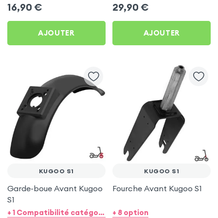
Futecher Gun Pro
16,90
€
29,90
€
AJOUTER
AJOUTER
KUGOO S1
KUGOO S1
Garde-boue Avant Kugoo
Fourche Avant Kugoo S1
S1
+ 1 Compatibilité catégorie + 1 option
+ 8 option