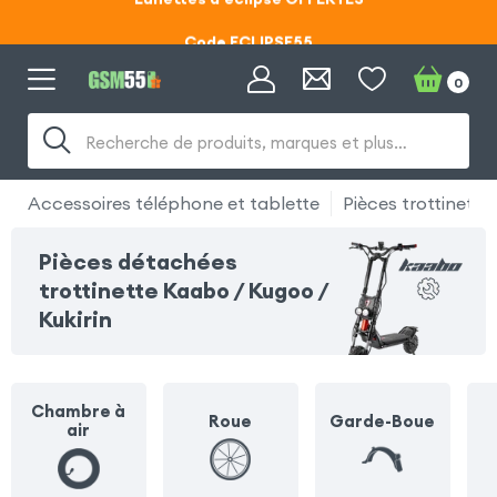
Code ECLIPSE55
Lunettes d'éclipse OFFERTES
0
Code ECLIPSE55
Recherche de produits, marques et plus…
Accessoires téléphone et tablette
Pièces trottinette 
Pièces détachées
trottinette Kaabo / Kugoo /
Kukirin
Chambre à
Roue
Garde-Boue
air