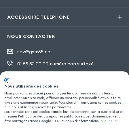
ACCESSOIRE TÉLÉPHONE
NOUS CONTACTER
sav@gsm55.net
01.55.82.00.00
numéro non surtaxé
30, bis rue Girard
,
93100 Montreuil
Nous utilisons des cookies
Nous pouvons les placer pour analyser les données de nos visiteurs,
SUIVEZ NOUS
améliorer notre site Web, afficher un contenu personnalisé et vous faire
vivre une expérience inoubliable. Pour plus d'informations sur les cookies
que nous utilisons, ouvrez les paramètres.
Les données sont collectées dans le but de personnaliser la publicité et de
mesurer l'efficacité des campagnes publicitaires. Les données peuvent
être partagées avec Google LLC. Pour plus d'informations,
cliquez ici
.