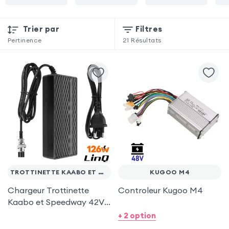
Trier par
Filtres
Pertinence
21
Résultats
TROTTINETTE KAABO ET SPEEDWAY
KUGOO M4
Chargeur Trottinette
Controleur Kugoo M4
Kaabo et Speedway 42V -
3A, Puissance 126W,
+ 2 option
Connecteur GX16 - LinQ