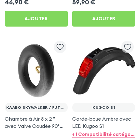
46,90
€
59,90
€
AJOUTER
AJOUTER
KAABO SKYWALKER / FUTECHER GUN
KUGOO S1
Chambre à Air 8 x 2 ''
Garde-boue Arrière avec
avec Valve Coudée 90°
LED Kugoo S1
pour Kaabo Skywalker et
+ 1 Compatibilité catégorie + 1 option