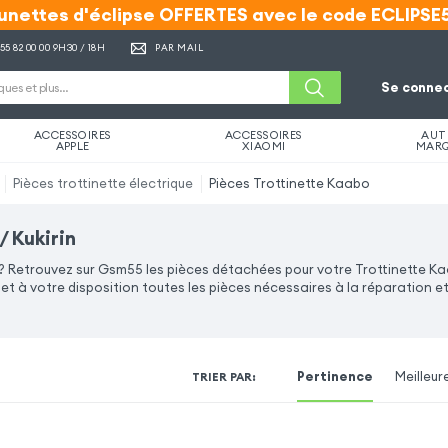
unettes d'éclipse OFFERTES avec le code ECLIPSE
unettes d'éclipse OFFERTES avec le code ECLIPSE
 55 82 00 00
9H30 / 18H
PAR MAIL
Se connec
ACCESSOIRES
ACCESSOIRES
AUT
APPLE
XIAOMI
MAR
Pièces trottinette électrique
Pièces Trottinette Kaabo
/ Kukirin
 ? Retrouvez sur Gsm55 les pièces détachées pour votre Trottinette K
t à votre disposition toutes les pièces nécessaires à la réparation e
Pertinence
Meilleur
TRIER PAR
: