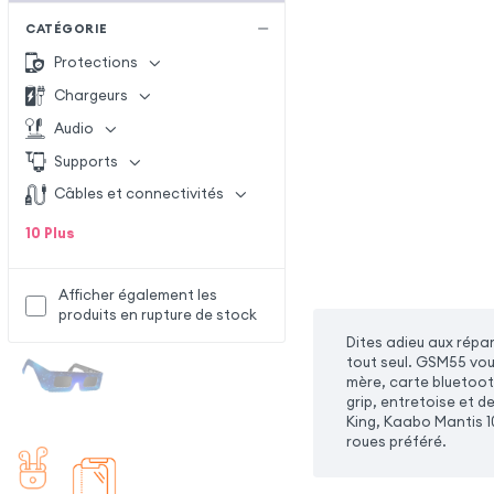
CATÉGORIE
Protections
Chargeurs
Audio
Supports
Câbles et connectivités
10
Plus
Afficher également les
produits en rupture de stock
Dites adieu aux répa
tout seul. GSM55 vou
mère, carte bluetooth
grip, entretoise et 
King, Kaabo Mantis 10
roues préféré.