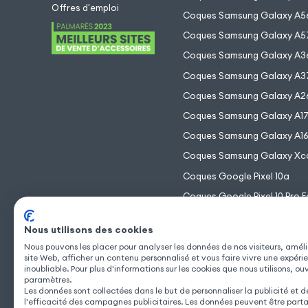
Offres d'emploi
Coques Samsung Galaxy A5
Coques Samsung Galaxy A5
Coques Samsung Galaxy A3
Coques Samsung Galaxy A3
Coques Samsung Galaxy A2
Coques Samsung Galaxy A1
Coques Samsung Galaxy A1
Coques Samsung Galaxy Xc
Coques Google Pixel 10a
Coques Google Pixel 10 Pro F
Coques Google Pixel 10 Pro 
Nous utilisons des cookies
Coques Google Pixel 10 Pro
Nous pouvons les placer pour analyser les données de nos visiteurs, améli
Coques Google Pixel 10
site Web, afficher un contenu personnalisé et vous faire vivre une expéri
inoubliable. Pour plus d'informations sur les cookies que nous utilisons, ou
paramètres.
Les données sont collectées dans le but de personnaliser la publicité et 
l'efficacité des campagnes publicitaires. Les données peuvent être part