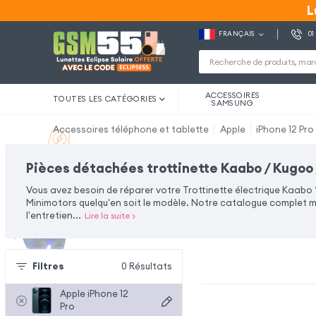
L
L
FRANÇAIS
01
ACCESSOIRES
TOUTES LES CATÉGORIES
SAMSUNG
Accessoires téléphone et tablette
Apple
iPhone 12 Pro
Pièces détachées trottinette Kaabo / Kugoo 
Vous avez besoin de réparer votre Trottinette électrique Kaabo
Minimotors quelqu'en soit le modèle. Notre catalogue complet me
l'entretien...
Lire la suite
>
Filtres
0
Résultats
Apple iPhone 12
Pro