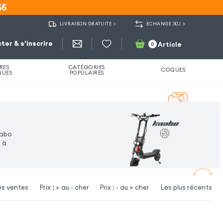
55
55
LIVRAISON GRATUITE
ECHANGE 30J
ter & s'inscrire
Article
0
RES
CATÉGORIES
COQUES
QUES
POPULAIRES
aabo
t à
es ventes
Prix : + au - cher
Prix : - au + cher
Les plus récents