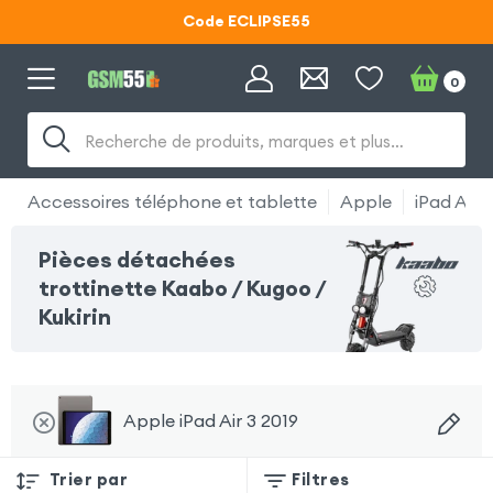
Code ECLIPSE55
Lunettes d'éclipse OFFERTES
0
Code ECLIPSE55
Recherche de produits, marques et plus…
Accessoires téléphone et tablette
Apple
iPad Air 
Pièces détachées
trottinette Kaabo / Kugoo /
Kukirin
Apple iPad Air 3 2019
Trier par
Filtres