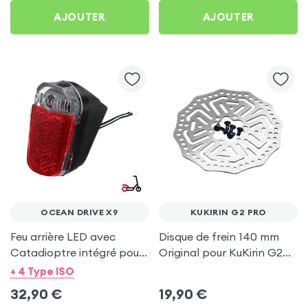
AJOUTER
AJOUTER
OCEAN DRIVE X9
KUKIRIN G2 PRO
Feu arrière LED avec
Disque de frein 140 mm
Catadioptre intégré pour
Original pour KuKirin G2
Ocean Drive X9
Pro
+ 4 Type ISO
32,90
€
19,90
€