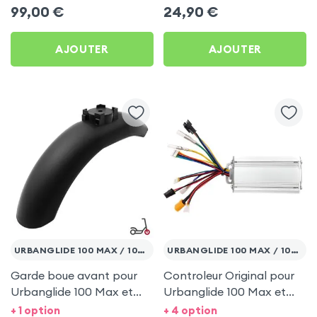
100 Pro 2
99,00
€
24,90
€
AJOUTER
AJOUTER
URBANGLIDE 100 MAX / 100 PRO 2
URBANGLIDE 100 MAX / 100 PRO 2
Garde boue avant pour
Controleur Original pour
Urbanglide 100 Max et
Urbanglide 100 Max et
Urbanglide 100 Pro 2
Urbanglide 100 Pro 2
+ 1 option
+ 4 option