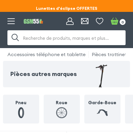
Lunettes d'éclipse OFFERTES
Code ECLIPSE55
0
Lunettes d'éclipse OFFERTES
Recherche de produits, marques et plus…
Code ECLIPSE55
Accessoires téléphone et tablette
Pièces trottinette 
Pièces autres marques
Pneu
Roue
Garde-Boue