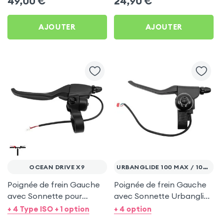
49,00
€
24,90
€
AJOUTER
AJOUTER
OCEAN DRIVE X9
URBANGLIDE 100 MAX / 100 PRO 2
Poignée de frein Gauche
Poignée de frein Gauche
avec Sonnette pour
avec Sonnette Urbanglide
Ocean Drive X9
100 Max / Urbanglide 100
+ 4 Type ISO + 1 option
+ 4 option
Pro 2