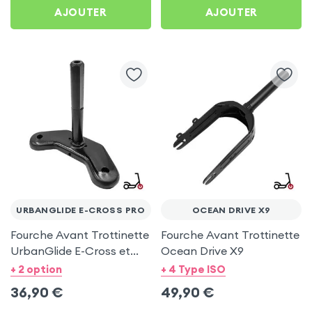
AJOUTER
AJOUTER
URBANGLIDE E-CROSS PRO
OCEAN DRIVE X9
Fourche Avant Trottinette
Fourche Avant Trottinette
UrbanGlide E-Cross et
Ocean Drive X9
UrbanGlide E-Cross Pro
+ 2 option
+ 4 Type ISO
36,90
€
49,90
€