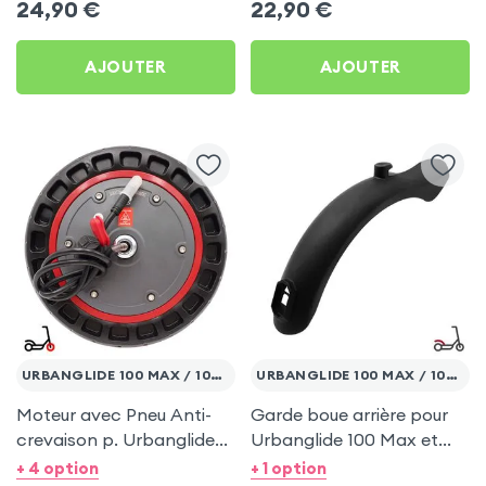
24,90
€
22,90
€
AJOUTER
AJOUTER
URBANGLIDE 100 MAX / 100 PRO 2
URBANGLIDE 100 MAX / 100 PRO 2
Moteur avec Pneu Anti-
Garde boue arrière pour
crevaison p. Urbanglide
Urbanglide 100 Max et
100 Max et Urbanglide
Urbanglide 100 Pro 2
+ 4 option
+ 1 option