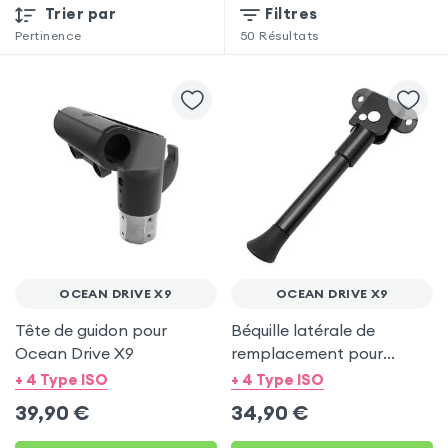
Trier par
Filtres
Pertinence
50
Résultats
OCEAN DRIVE X9
OCEAN DRIVE X9
Tête de guidon pour
Béquille latérale de
Ocean Drive X9
remplacement pour
trottinette Ocean Drive
+ 4 Type ISO
+ 4 Type ISO
X9
39,90
€
34,90
€