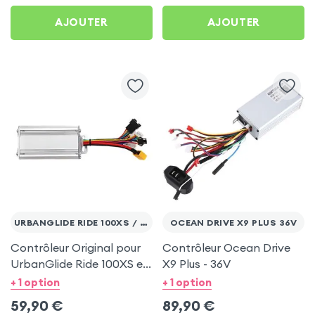
AJOUTER
AJOUTER
URBANGLIDE RIDE 100XS / 100S
OCEAN DRIVE X9 PLUS 36V
Contrôleur Original pour
Contrôleur Ocean Drive
UrbanGlide Ride 100XS et
X9 Plus - 36V
UrbanGlide Ride 100S
+ 1 option
+ 1 option
59,90
€
89,90
€