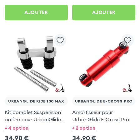
AJOUTER
AJOUTER
URBANGLIDE RIDE 100 MAX
URBANGLIDE E-CROSS PRO
Kit complet Suspension
Amortisseur pour
arrière pour UrbanGlide
UrbanGlide E-Cross Pro
Ride 100 Max et Ride 100
+ 4 option
+ 2 option
Pro 2
34,90
€
34,90
€